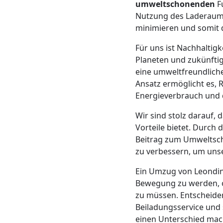
umweltschonenden
F
Mann
Nutzung des Laderaums
minimieren und somit d
+
Für uns ist Nachhalti
Planeten und zukünftig
LKW
eine umweltfreundliche
Ansatz ermöglicht es, 
Energieverbrauch und 
Möbellift
Wir sind stolz darauf, 
Vorteile bietet. Durch 
Leonding
Beitrag zum Umweltsch
zu verbessern, um unse
Übersiedlung
Ein Umzug von Leondin
Bewegung zu werden, o
Leonding
zu müssen. Entscheide
Beiladungsservice und
einen Unterschied mach