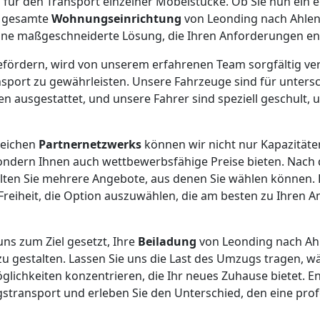
 für den Transport einzelner Möbelstücke. Ob Sie nun ein e
e gesamte
Wohnungseinrichtung
von Leonding nach Ahlen
ine maßgeschneiderte Lösung, die Ihren Anforderungen ent
 befördern, wird von unserem erfahrenen Team sorgfältig ve
sport zu gewährleisten. Unsere Fahrzeuge sind für untersc
 ausgestattet, und unsere Fahrer sind speziell geschult, u
reichen
Partnernetzwerks
können wir nicht nur Kapazitäte
sondern Ihnen auch wettbewerbsfähige Preise bieten. Nach
lten Sie mehrere Angebote, aus denen Sie wählen können. 
 Freiheit, die Option auszuwählen, die am besten zu Ihren
uns zum Ziel gesetzt, Ihre
Beiladung
von Leonding nach Ah
zu gestalten. Lassen Sie uns die Last des Umzugs tragen, wä
ichkeiten konzentrieren, die Ihr neues Zuhause bietet. Ent
gstransport und erleben Sie den Unterschied, den eine pro