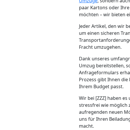
Beiladung
Umzüge
, sondern auch
paar Kartons oder Ihr
möchten – wir bieten e
Leonding
Jeder Artikel, den wir
um einen sicheren Tran
Mini
Transportanforderungen
Fracht umzugehen.
Umzug
Dank unseres umfang
Umzug bereitstellen, 
Leonding
Anfrageformulars erha
Prozess gibt Ihnen die
Ihrem Budget passt.
Umzug
Wir bei [ZZZ] haben es 
2
stressfrei wie möglich 
aufregenden neuen Mögl
Mann
uns für Ihren Beiladun
macht.