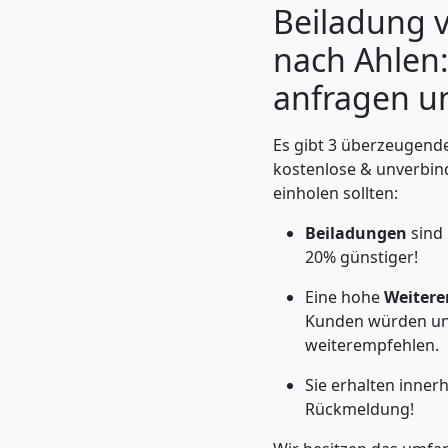
Beiladung 
nach Ahlen:
anfragen u
Es gibt 3 überzeugende
kostenlose & unverbin
einholen sollten:
Beiladungen
sind 
20% günstiger!
Umzugshelfer
Eine hohe
Weitere
Kunden würden un
Leonding
weiterempfehlen.
Sie erhalten inne
Möbeltaxi
Rückmeldung!