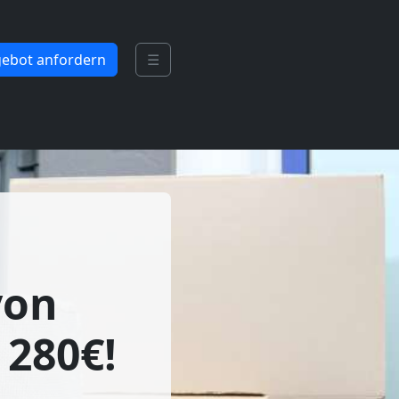
ebot anfordern
☰
von
 280€!