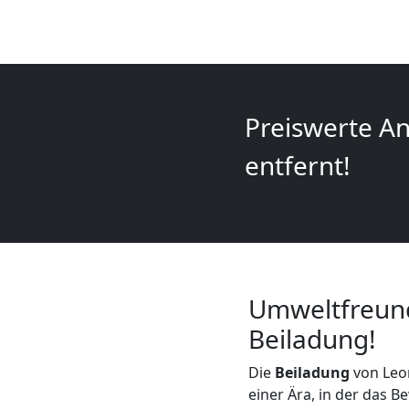
+
LKW
Leonding
Preiswerte An
entfernt!
Kunsttransport
Leonding
Umzug
Umweltfreund
Beiladung!
Leonding
Die
Beiladung
von Leon
3
einer Ära, in der das B