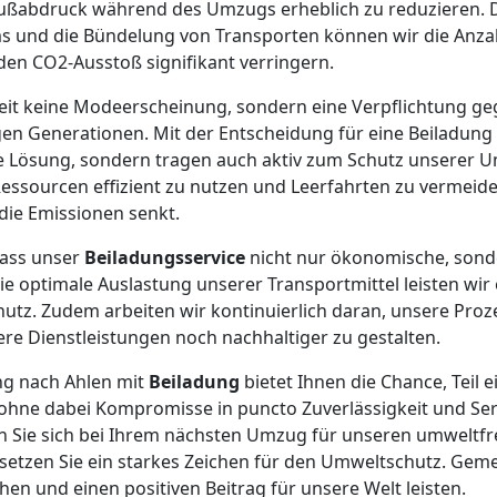
ußabdruck während des Umzugs erheblich zu reduzieren. Du
 und die Bündelung von Transporten können wir die Anzah
en CO2-Ausstoß signifikant verringern.
gkeit keine Modeerscheinung, sondern eine Verpflichtung 
en Generationen. Mit der Entscheidung für eine Beiladung 
 Lösung, sondern tragen auch aktiv zum Schutz unserer Um
Ressourcen effizient zu nutzen und Leerfahrten zu vermei
die Emissionen senkt.
dass unser
Beiladungsservice
nicht nur ökonomische, sond
die optimale Auslastung unserer Transportmittel leisten wir
utz. Zudem arbeiten wir kontinuierlich daran, unsere Pro
re Dienstleistungen noch nachhaltiger zu gestalten.
g nach Ahlen mit
Beiladung
bietet Ihnen die Chance, Teil
hne dabei Kompromisse in puncto Zuverlässigkeit und Ser
n Sie sich bei Ihrem nächsten Umzug für unseren umweltfr
 setzen Sie ein starkes Zeichen für den Umweltschutz. Ge
en und einen positiven Beitrag für unsere Welt leisten.