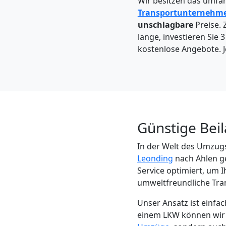
Wir besitzen das umfa
Leonding
Transportunternehm
unschlagbare
Preise. 
lange, investieren Sie 
Kleintransport
kostenlose Angebote. J
Leonding
Möbelmontage
Günstige Bei
Leonding
In der Welt des Umzugs
Leonding
nach Ahlen ge
Möbeltransport
Service optimiert, um 
umweltfreundliche Tra
Leonding
Unser Ansatz ist einf
einem LKW können wir d