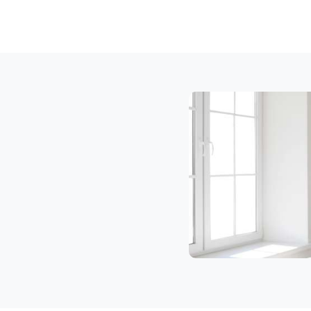
Klaviertransport
Leonding
Privatumzug
Leonding
Tresortransport
in
Leonding