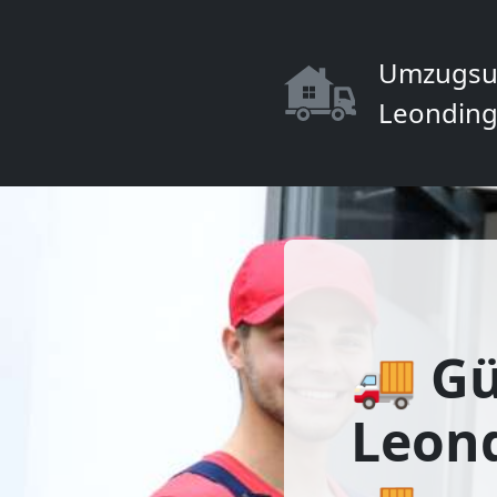
Umzugsu
Leonding
🚚 Gü
Leond