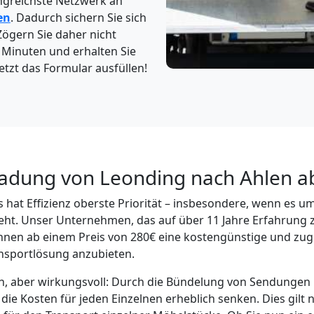
ngreichste Netzwerk an
en
. Dadurch sichern Sie sich
Zögern Sie daher nicht
3 Minuten und erhalten Sie
etzt das Formular ausfüllen!
ladung von Leonding nach Ahlen a
 hat Effizienz oberste Priorität – insbesondere, wenn es u
ht. Unser Unternehmen, das auf über 11 Jahre Erfahrung z
Ihnen ab einem Preis von 280€ eine kostengünstige und zug
nsportlösung anzubieten.
ach, aber wirkungsvoll: Durch die Bündelung von Sendunge
ie Kosten für jeden Einzelnen erheblich senken. Dies gilt n