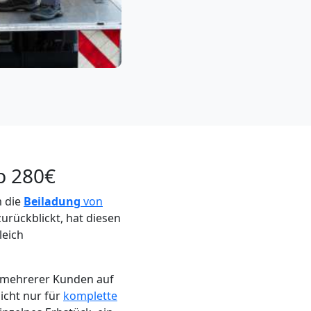
b 280€
m die
Beiladung
von
urückblickt, hat diesen
leich
n mehrerer Kunden auf
icht nur für
komplette