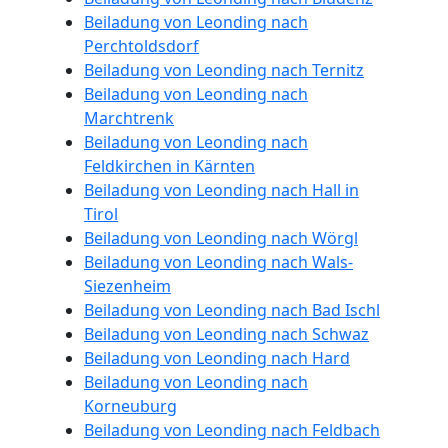
Beiladung von Leonding nach
Leonding
Perchtoldsdorf
Beiladung von Leonding nach Ternitz
Beiladung von Leonding nach
Möbeltransport
Marchtrenk
Beiladung von Leonding nach
Leonding
Feldkirchen in Kärnten
Beiladung von Leonding nach Hall in
Tirol
Beiladung
Beiladung von Leonding nach Wörgl
Beiladung von Leonding nach Wals-
Siezenheim
Leonding
Beiladung von Leonding nach Bad Ischl
Beiladung von Leonding nach Schwaz
Mini
Beiladung von Leonding nach Hard
Beiladung von Leonding nach
Korneuburg
Umzug
Beiladung von Leonding nach Feldbach