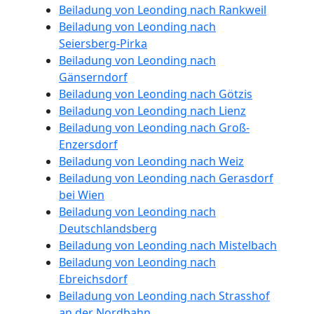
Beiladung von Leonding nach Rankweil
Leonding
Beiladung von Leonding nach
Seiersberg-Pirka
Beiladung von Leonding nach
Umzug
Gänserndorf
Beiladung von Leonding nach Götzis
Leonding
Beiladung von Leonding nach Lienz
Beiladung von Leonding nach Groß-
Enzersdorf
3
Beiladung von Leonding nach Weiz
Beiladung von Leonding nach Gerasdorf
Mann
bei Wien
Beiladung von Leonding nach
+
Deutschlandsberg
Beiladung von Leonding nach Mistelbach
LKW
Beiladung von Leonding nach
Ebreichsdorf
Beiladung von Leonding nach Strasshof
an der Nordbahn