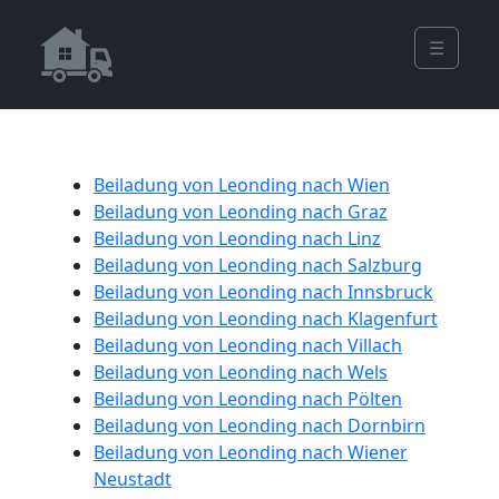
☰
Beiladung von Leonding nach Wien
Beiladung von Leonding nach Graz
Beiladung von Leonding nach Linz
Beiladung von Leonding nach Salzburg
Beiladung von Leonding nach Innsbruck
Beiladung von Leonding nach Klagenfurt
Beiladung von Leonding nach Villach
Beiladung von Leonding nach Wels
Beiladung von Leonding nach Pölten
Beiladung von Leonding nach Dornbirn
Beiladung von Leonding nach Wiener
Neustadt