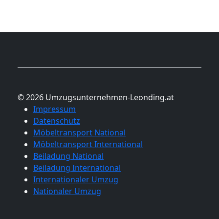
Tresortransport
in
Leonding
© 2026 Umzugsunternehmen-Leonding.at
Umzug
Impressum
Datenschutz
Möbeltransport National
für
Möbeltransport International
Beiladung National
Senioren
Beiladung International
Internationaler Umzug
in
Nationaler Umzug