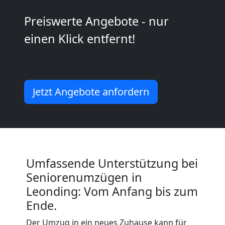
Umzug
Preiswerte Angebote - nur
einen Klick entfernt!
Leonding
Qualitäts-
Jetzt Angebote anfordern
Umzüge
Leonding
Umfassende Unterstützung bei
Vereinsumzug
Seniorenumzügen in
Leonding: Vom Anfang bis zum
Leonding
Ende.
Der Umzug in ein neues Zuhause kann für