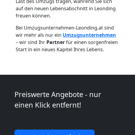
Last des Umzugs tragen, während Sie sich
auf den neuen Lebensabschnitt in Leonding
freuen können.
Bei Umzugsunternehmen-Leonding.at sind
wir mehr als nur ein
Umzugsunternehmen
Umzugshelfer
– wir sind Ihr
Partner
für einen sorgenfreien
Start in ein neues Kapitel Ihres Lebens.
Leonding
Möbeltaxi
Leonding
Preiswerte Angebote - nur
einen Klick entfernt!
Kleintransport
Leonding