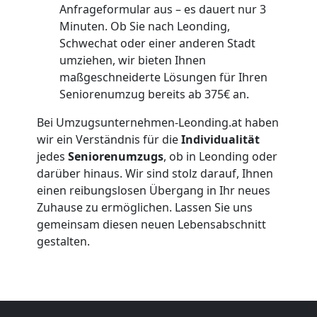
Anfrageformular aus – es dauert nur 3
Küchenumzug
Minuten. Ob Sie nach Leonding,
Schwechat oder einer anderen Stadt
Leonding
umziehen, wir bieten Ihnen
maßgeschneiderte Lösungen für Ihren
Seniorenumzug bereits ab 375€ an.
Umzug
Bei Umzugsunternehmen-Leonding.at haben
und
wir ein Verständnis für die
Individualität
jedes
Seniorenumzugs
, ob in Leonding oder
darüber hinaus. Wir sind stolz darauf, Ihnen
Lagerung
einen reibungslosen Übergang in Ihr neues
Zuhause zu ermöglichen. Lassen Sie uns
Leonding
gemeinsam diesen neuen Lebensabschnitt
gestalten.
Full-
Service-