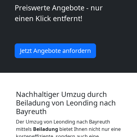
Preiswerte Angebote - nur
Kunsttransport
einen Klick entfernt!
Leonding
Umzug
Jetzt Angebote anfordern
Leonding
3
Nachhaltiger Umzug durch
Mann
Beiladung von Leonding nach
Bayreuth
+
Der Umzug von Leonding nach Bayreuth
LKW
mittels
Beiladung
bietet Ihnen nicht nur eine
kosteneffiziente, sondern auch eine