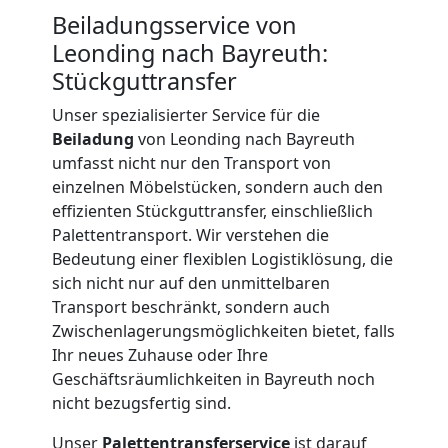
Beiladung
Beiladungsservice von
International
Leonding nach Bayreuth:
Stückguttransfer
Unser spezialisierter Service für die
Internationaler
Beiladung
von Leonding nach Bayreuth
umfasst nicht nur den Transport von
Umzug
einzelnen Möbelstücken, sondern auch den
effizienten Stückguttransfer, einschließlich
Palettentransport. Wir verstehen die
Nationaler
Bedeutung einer flexiblen Logistiklösung, die
sich nicht nur auf den unmittelbaren
Umzug
Transport beschränkt, sondern auch
Zwischenlagerungsmöglichkeiten bietet, falls
Ihr neues Zuhause oder Ihre
Geschäftsräumlichkeiten in Bayreuth noch
nicht bezugsfertig sind.
Unser
Palettentransferservice
ist darauf