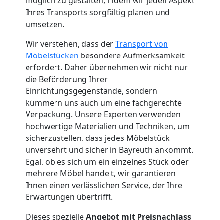
möglich zu gestalten, indem wir jeden Aspekt
Küchenumzug
Ihres Transports sorgfältig planen und
umsetzen.
Leonding
Wir verstehen, dass der
Transport von
Möbelstücken
besondere Aufmerksamkeit
Umzug
erfordert. Daher übernehmen wir nicht nur
die Beförderung Ihrer
und
Einrichtungsgegenstände, sondern
kümmern uns auch um eine fachgerechte
Verpackung. Unsere Experten verwenden
Lagerung
hochwertige Materialien und Techniken, um
sicherzustellen, dass jedes Möbelstück
Leonding
unversehrt und sicher in Bayreuth ankommt.
Egal, ob es sich um ein einzelnes Stück oder
mehrere Möbel handelt, wir garantieren
Full-
Ihnen einen verlässlichen Service, der Ihre
Erwartungen übertrifft.
Service-
Dieses spezielle
Angebot mit Preisnachlass