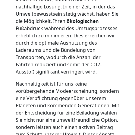
nachhaltige Lösung. In einer Zeit, in der das
Möbellift
Umweltbewusstsein stetig wächst, haben Sie
die Möglichkeit, Ihren
ökologischen
Leonding
Fußabdruck während des Umzugsprozesses
erheblich zu minimieren. Dies erreichen wir
durch die optimale Ausnutzung des
Übersiedlung
Laderaums und die Bündelung von
Transporten, wodurch die Anzahl der
Fahrten reduziert und somit der CO2-
Leonding
Ausstoß signifikant verringert wird.
Nachhaltigkeit ist für uns keine
Klaviertransport
vorübergehende Modeerscheinung, sondern
eine Verpflichtung gegenüber unserem
Leonding
Planeten und kommenden Generationen. Mit
der Entscheidung für eine Beiladung wählen
Sie nicht nur eine umweltfreundliche Option,
Privatumzug
sondern leisten auch einen aktiven Beitrag
zum Schutz unserer Umwelt. Dieser Ansatz