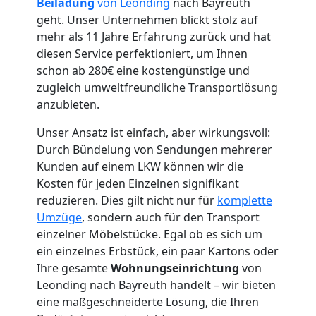
Beiladung
von Leonding
nach Bayreuth
geht. Unser Unternehmen blickt stolz auf
mehr als 11 Jahre Erfahrung zurück und hat
diesen Service perfektioniert, um Ihnen
schon ab 280€ eine kostengünstige und
Umzugshelfer
zugleich umweltfreundliche Transportlösung
anzubieten.
Leonding
Unser Ansatz ist einfach, aber wirkungsvoll:
Durch Bündelung von Sendungen mehrerer
Möbeltaxi
Kunden auf einem LKW können wir die
Kosten für jeden Einzelnen signifikant
Leonding
reduzieren. Dies gilt nicht nur für
komplette
Umzüge
, sondern auch für den Transport
einzelner Möbelstücke. Egal ob es sich um
Kleintransport
ein einzelnes Erbstück, ein paar Kartons oder
Ihre gesamte
Wohnungseinrichtung
von
Leonding nach Bayreuth handelt – wir bieten
Leonding
eine maßgeschneiderte Lösung, die Ihren