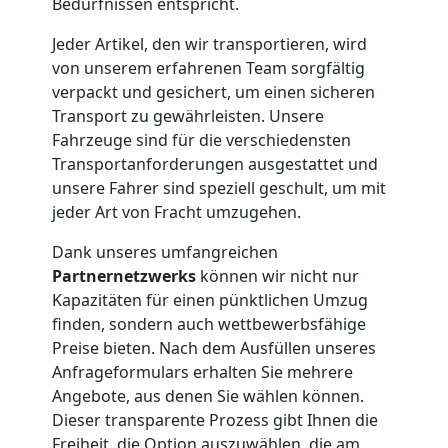
Bedürfnissen entspricht.
Möbelmontage
Jeder Artikel, den wir transportieren, wird
von unserem erfahrenen Team sorgfältig
Leonding
verpackt und gesichert, um einen sicheren
Transport zu gewährleisten. Unsere
Fahrzeuge sind für die verschiedensten
Möbeltransport
Transportanforderungen ausgestattet und
unsere Fahrer sind speziell geschult, um mit
Leonding
jeder Art von Fracht umzugehen.
Dank unseres umfangreichen
Partnernetzwerks
können wir nicht nur
Beiladung
Kapazitäten für einen pünktlichen Umzug
finden, sondern auch wettbewerbsfähige
Leonding
Preise bieten. Nach dem Ausfüllen unseres
Anfrageformulars erhalten Sie mehrere
Angebote, aus denen Sie wählen können.
Mini
Dieser transparente Prozess gibt Ihnen die
Freiheit, die Option auszuwählen, die am