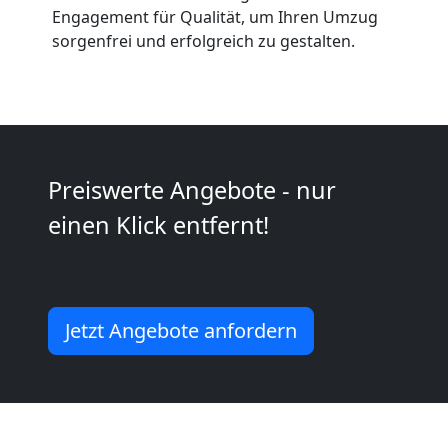
Anfrage
Engagement für Qualität, um Ihren Umzug
sorgenfrei und erfolgreich zu gestalten.
Möbeltransport
National
Preiswerte Angebote - nur
Möbeltransport
einen Klick entfernt!
International
Beiladung
Jetzt Angebote anfordern
National