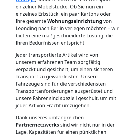
einzelner Möbelstücke. Ob Sie nun ein
Möbelmontage
einzelnes Erbstück, ein paar Kartons oder
Ihre gesamte
Wohnungseinrichtung
von
Leonding
Leonding nach Berlin verlegen möchten – wir
bieten eine maßgeschneiderte Lösung, die
Ihren Bedürfnissen entspricht.
Möbeltransport
Jeder transportierte Artikel wird von
unserem erfahrenen Team sorgfältig
Leonding
verpackt und gesichert, um einen sicheren
Transport zu gewährleisten. Unsere
Fahrzeuge sind für die verschiedensten
Beiladung
Transportanforderungen ausgerüstet und
unsere Fahrer sind speziell geschult, um mit
Leonding
jeder Art von Fracht umzugehen.
Dank unseres umfangreichen
Mini
Partnernetzwerks
sind wir nicht nur in der
Lage, Kapazitäten für einen pünktlichen