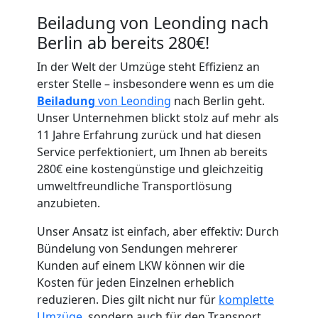
Beiladung von Leonding nach
Berlin ab bereits 280€!
In der Welt der Umzüge steht Effizienz an
Umzugshelfer
erster Stelle – insbesondere wenn es um die
Beiladung
von Leonding
nach Berlin geht.
Unser Unternehmen blickt stolz auf mehr als
Leonding
11 Jahre Erfahrung zurück und hat diesen
Service perfektioniert, um Ihnen ab bereits
280€ eine kostengünstige und gleichzeitig
Möbeltaxi
umweltfreundliche Transportlösung
anzubieten.
Leonding
Unser Ansatz ist einfach, aber effektiv: Durch
Bündelung von Sendungen mehrerer
Kleintransport
Kunden auf einem LKW können wir die
Kosten für jeden Einzelnen erheblich
Leonding
reduzieren. Dies gilt nicht nur für
komplette
Umzüge
, sondern auch für den Transport