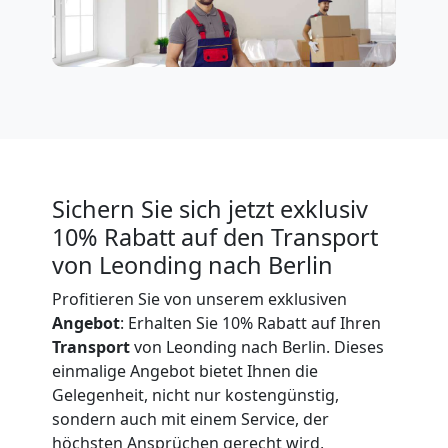
Expressumzug
Leonding
Tragehilfe
Sichern Sie sich jetzt exklusiv
Leonding
10% Rabatt auf den Transport
von Leonding nach Berlin
Kleiner
Profitieren Sie von unserem exklusiven
Angebot
: Erhalten Sie 10% Rabatt auf Ihren
Umzug
Transport
von Leonding nach Berlin. Dieses
einmalige Angebot bietet Ihnen die
Leonding
Gelegenheit, nicht nur kostengünstig,
sondern auch mit einem Service, der
höchsten Ansprüchen gerecht wird,