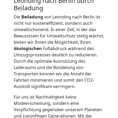
Leonding nach Berlin durch
Beiladung
Möbellift
Die
Beiladung
von Leonding nach Berlin ist
nicht nur kosteneffizient, sondern auch
Leonding
umweltschonend. In einer Zeit, in der das
Bewusstsein für Umweltschutz stetig wächst,
bieten wir Ihnen die Möglichkeit, Ihren
Übersiedlung
ökologischen
Fußabdruck während des
Umzugsprozesses deutlich zu reduzieren.
Leonding
Durch die optimale Ausnutzung des
Laderaums und die Bündelung von
Transporten können wir die Anzahl der
Klaviertransport
Fahrten minimieren und somit den CO2-
Ausstoß signifikant verringern.
Leonding
Für uns ist Nachhaltigkeit keine
Modeerscheinung, sondern eine
Verpflichtung gegenüber unserem Planeten
Privatumzug
und zukünftigen Generationen. Mit der