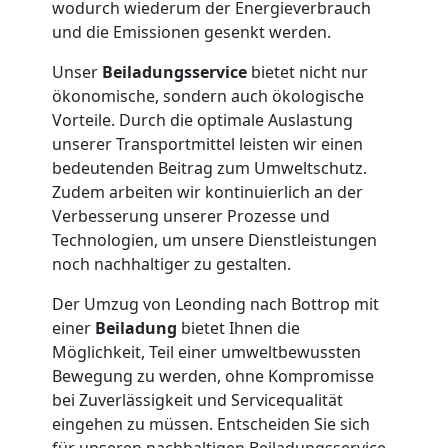
Leonding
wodurch wiederum der Energieverbrauch
und die Emissionen gesenkt werden.
Tresortransport
Unser
Beiladungsservice
bietet nicht nur
ökonomische, sondern auch ökologische
in
Vorteile. Durch die optimale Auslastung
unserer Transportmittel leisten wir einen
bedeutenden Beitrag zum Umweltschutz.
Leonding
Zudem arbeiten wir kontinuierlich an der
Verbesserung unserer Prozesse und
Technologien, um unsere Dienstleistungen
Umzug
noch nachhaltiger zu gestalten.
für
Der Umzug von Leonding nach Bottrop mit
einer
Beiladung
bietet Ihnen die
Senioren
Möglichkeit, Teil einer umweltbewussten
Bewegung zu werden, ohne Kompromisse
bei Zuverlässigkeit und Servicequalität
in
eingehen zu müssen. Entscheiden Sie sich
für unseren nachhaltigen Beiladungsservice