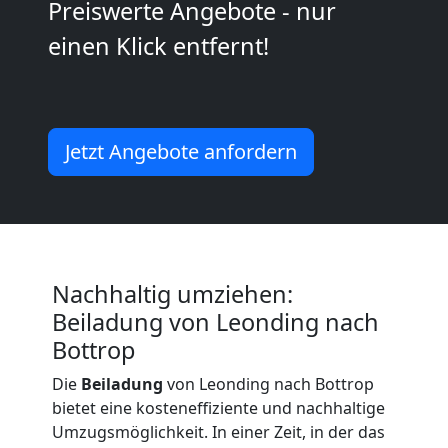
Kunsttransport
Preiswerte Angebote - nur
einen Klick entfernt!
Leonding
Umzug
Jetzt Angebote anfordern
Leonding
3
Mann
Nachhaltig umziehen:
Beiladung von Leonding nach
+
Bottrop
Die
Beiladung
von Leonding nach Bottrop
LKW
bietet eine kosteneffiziente und nachhaltige
Umzugsmöglichkeit. In einer Zeit, in der das