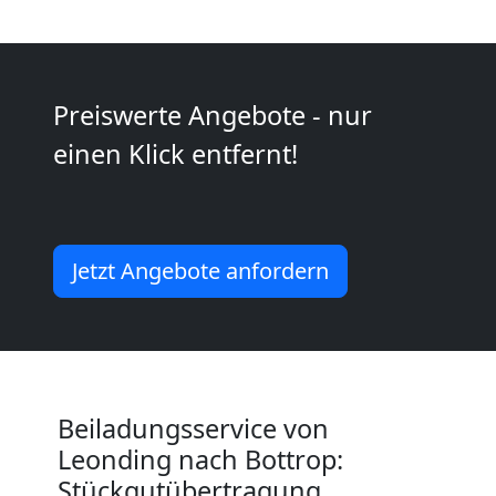
Möbeltransport
Preiswerte Angebote - nur
National
einen Klick entfernt!
Möbeltransport
International
Jetzt Angebote anfordern
Beiladung
National
Beiladungsservice von
Leonding nach Bottrop:
Beiladung
Stückgutübertragung