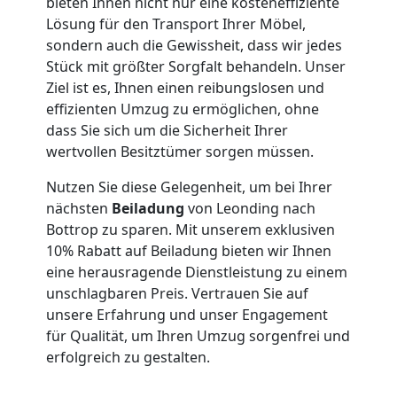
Umzug
bieten Ihnen nicht nur eine kosteneffiziente
Lösung für den Transport Ihrer Möbel,
sondern auch die Gewissheit, dass wir jedes
Leonding
Stück mit größter Sorgfalt behandeln. Unser
Ziel ist es, Ihnen einen reibungslosen und
effizienten Umzug zu ermöglichen, ohne
Qualitäts-
dass Sie sich um die Sicherheit Ihrer
wertvollen Besitztümer sorgen müssen.
Umzüge
Nutzen Sie diese Gelegenheit, um bei Ihrer
Leonding
nächsten
Beiladung
von Leonding nach
Bottrop zu sparen. Mit unserem exklusiven
10% Rabatt auf Beiladung bieten wir Ihnen
Vereinsumzug
eine herausragende Dienstleistung zu einem
unschlagbaren Preis. Vertrauen Sie auf
unsere Erfahrung und unser Engagement
Leonding
für Qualität, um Ihren Umzug sorgenfrei und
erfolgreich zu gestalten.
Anfrage