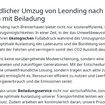
licher Umzug von Leonding nach
 mit Beiladung
ding nach Bremerhaven bietet nicht nur kosteneffiziente,
gsmöglichkeiten. In einer Zeit, in der das Umweltbewusst
Ihren
ökologischen
Fußabdruck während des Umzugsprozes
 optimale Auslastung des Laderaums und die Bündelung vo
ahl der Fahrten und verringern somit den CO2-Ausstoß deut
 uns keine vorübergehende Modeerscheinung, sondern eine 
neten und zukünftigen Generationen. Mit der Entscheidun
ine umweltfreundliche Lösung, sondern tragen auch aktiv 
atz ermöglicht es, Ressourcen effizient zu nutzen und Leer
gieverbrauch und die Emissionen senkt.
dass unser
Beiladungsservice
nicht nur wirtschaftliche, so
die optimale Auslastung unserer Transportmittel leisten wir
utz. Zudem arbeiten wir kontinuierlich daran, unsere Pro