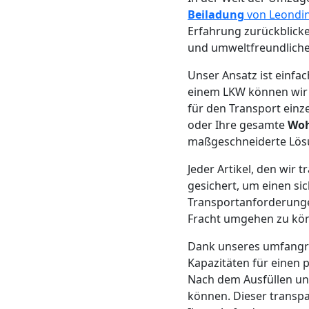
Beiladung
Beiladung
von Leondi
Erfahrung zurückblicke
Leonding
und umweltfreundliche
Unser Ansatz ist einf
Mini
einem LKW können wir d
für den Transport einze
Umzug
oder Ihre gesamte
Woh
maßgeschneiderte Lösun
Leonding
Jeder Artikel, den wir
gesichert, um einen si
Transportanforderungen
Umzug
Fracht umgehen zu kö
2
Dank unseres umfang
Kapazitäten für einen 
Nach dem Ausfüllen un
Mann
können. Dieser transpa