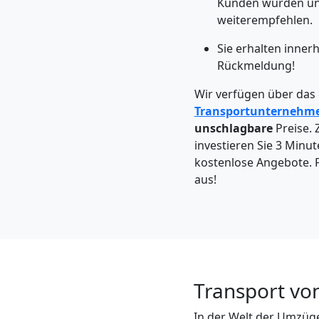
Kunden würden un
Leonding
weiterempfehlen.
Sie erhalten inner
Kleintransport
Rückmeldung!
Leonding
Wir verfügen über das
Transportunternehm
unschlagbare
Preise. 
Möbelmontage
investieren Sie 3 Minut
kostenlose Angebote. F
aus!
Leonding
Möbeltransport
Leonding
Transport vo
In der Welt der Umzüge