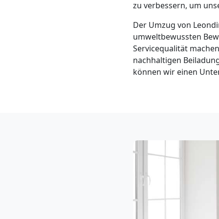
Klaviertransport
zu verbessern, um unse
Der Umzug von Leondi
Leonding
umweltbewussten Beweg
Servicequalität machen
nachhaltigen Beiladung
Privatumzug
können wir einen Unter
Leonding
Tresortransport
in
Leonding