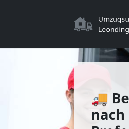
Umzugsu
Leonding
🚚 Be
nach 