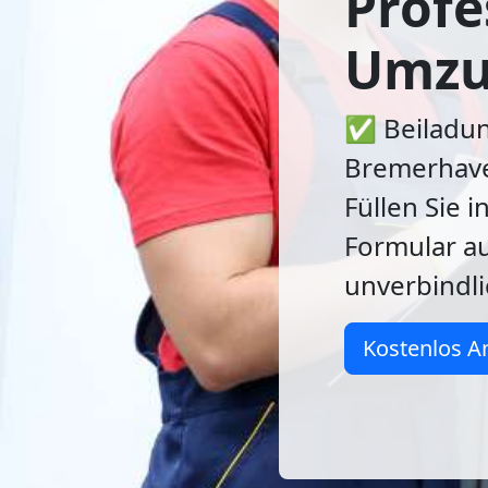
Profe
Umzug
✅ Beiladun
Bremerhaven
Füllen Sie 
Formular au
unverbindli
Kostenlos A