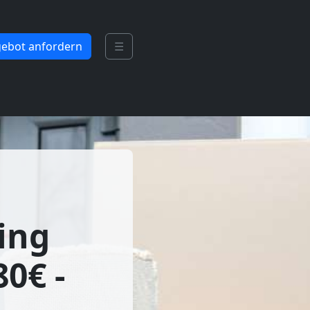
ebot anfordern
☰
ing
0€ -