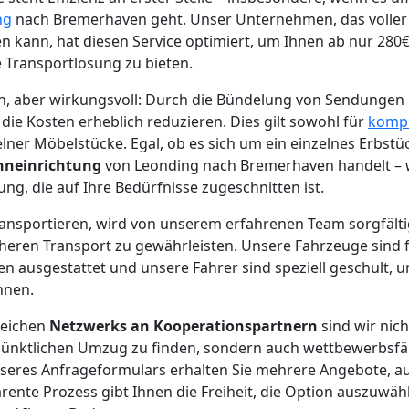
ng
nach Bremerhaven geht. Unser Unternehmen, das voller S
n kann, hat diesen Service optimiert, um Ihnen ab nur 280
 Transportlösung zu bieten.
ach, aber wirkungsvoll: Durch die Bündelung von Sendunge
ie Kosten erheblich reduzieren. Dies gilt sowohl für
komp
lner Möbelstücke. Egal, ob es sich um ein einzelnes Erbstü
neinrichtung
von Leonding nach Bremerhaven handelt – w
g, die auf Ihre Bedürfnisse zugeschnitten ist.
 transportieren, wird von unserem erfahrenen Team sorgfält
cheren Transport zu gewährleisten. Unsere Fahrzeuge sind 
 ausgestattet und unsere Fahrer sind speziell geschult, u
nnen.
reichen
Netzwerks an Kooperationspartnern
sind wir nich
pünktlichen Umzug zu finden, sondern auch wettbewerbsfäh
seres Anfrageformulars erhalten Sie mehrere Angebote, a
rente Prozess gibt Ihnen die Freiheit, die Option auszuwäh