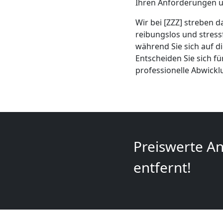
Ihren Anforderungen u
+
Wir bei [ZZZ] streben d
LKW
reibungslos und stress
während Sie sich auf d
Entscheiden Sie sich fü
Leonding
professionelle Abwick
Kunsttransport
Leonding
Preiswerte An
Umzug
entfernt!
Leonding
3