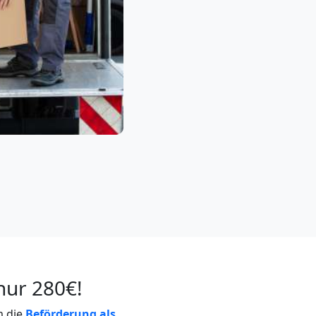
nur 280€!
m die
Beförderung als