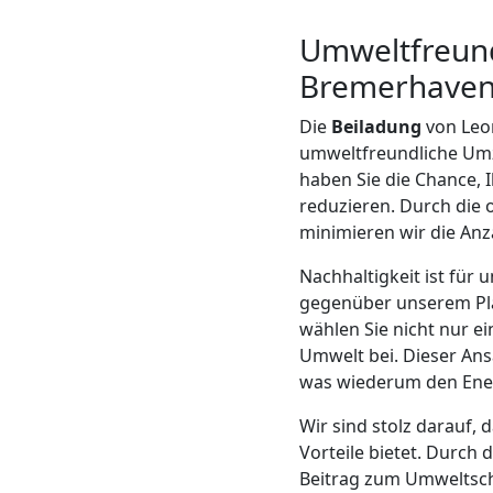
Mann
Umweltfreund
Bremerhaven
+
Die
Beiladung
von Leon
LKW
umweltfreundliche Umzu
haben Sie die Chance, 
reduzieren. Durch die
Möbellift
minimieren wir die Anz
Nachhaltigkeit ist für
Leonding
gegenüber unserem Pla
wählen Sie nicht nur e
Umwelt bei. Dieser Ans
Übersiedlung
was wiederum den Ener
Leonding
Wir sind stolz darauf, 
Vorteile bietet. Durch 
Beitrag zum Umweltsch