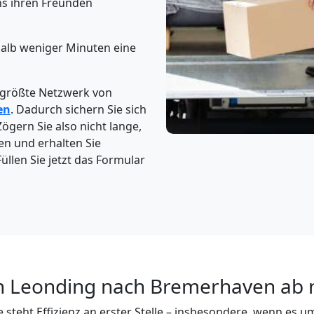
s ihren Freunden
halb weniger Minuten eine
 größte Netzwerk von
en
. Dadurch sichern Sie sich
Zögern Sie also nicht lange,
en und erhalten Sie
üllen Sie jetzt das Formular
n Leonding nach Bremerhaven ab 
 steht Effizienz an erster Stelle – insbesondere, wenn es u