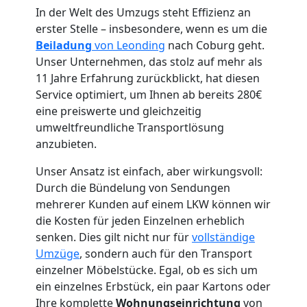
In der Welt des Umzugs steht Effizienz an
erster Stelle – insbesondere, wenn es um die
Beiladung
von Leonding
nach Coburg geht.
Umzugshelfer
Unser Unternehmen, das stolz auf mehr als
11 Jahre Erfahrung zurückblickt, hat diesen
Leonding
Service optimiert, um Ihnen ab bereits 280€
eine preiswerte und gleichzeitig
umweltfreundliche Transportlösung
Möbeltaxi
anzubieten.
Unser Ansatz ist einfach, aber wirkungsvoll:
Leonding
Durch die Bündelung von Sendungen
mehrerer Kunden auf einem LKW können wir
die Kosten für jeden Einzelnen erheblich
Kleintransport
senken. Dies gilt nicht nur für
vollständige
Umzüge
, sondern auch für den Transport
Leonding
einzelner Möbelstücke. Egal, ob es sich um
ein einzelnes Erbstück, ein paar Kartons oder
Ihre komplette
Wohnungseinrichtung
von