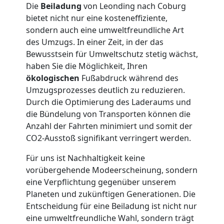
Die
Beiladung
von Leonding nach Coburg
Möbellift
bietet nicht nur eine kosteneffiziente,
sondern auch eine umweltfreundliche Art
Leonding
des Umzugs. In einer Zeit, in der das
Bewusstsein für Umweltschutz stetig wächst,
haben Sie die Möglichkeit, Ihren
Übersiedlung
ökologischen
Fußabdruck während des
Umzugsprozesses deutlich zu reduzieren.
Leonding
Durch die Optimierung des Laderaums und
die Bündelung von Transporten können die
Anzahl der Fahrten minimiert und somit der
Klaviertransport
CO2-Ausstoß signifikant verringert werden.
Für uns ist Nachhaltigkeit keine
Leonding
vorübergehende Modeerscheinung, sondern
eine Verpflichtung gegenüber unserem
Planeten und zukünftigen Generationen. Die
Privatumzug
Entscheidung für eine Beiladung ist nicht nur
eine umweltfreundliche Wahl, sondern trägt