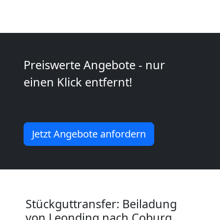
Möbeltransport
National
Preiswerte Angebote - nur
einen Klick entfernt!
Möbeltransport
International
Jetzt Angebote anfordern
Beiladung
National
Stückguttransfer: Beiladung
Beiladung
von Leonding nach Coburg