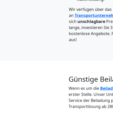
Leonding
Wir verfügen über das
an
Transportunterne
Kleintransport
sich
unschlagbare
Pre
lange, investieren Sie 
Leonding
kostenlose Angebote. F
aus!
Möbelmontage
Leonding
Günstige Bei
Möbeltransport
Wenn es um die
Beila
erster Stelle. Unser U
Leonding
Service der Beiladung 
Transportlösung ab 28