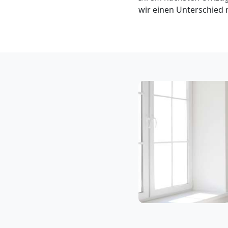
Klaviertransport
wir einen Unterschied 
Leonding
Privatumzug
Leonding
Tresortransport
in
Leonding