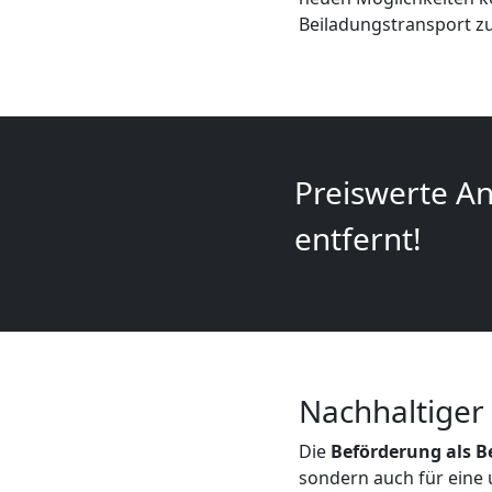
+
Beiladungstransport zu
LKW
Leonding
Preiswerte An
Kunsttransport
entfernt!
Leonding
Umzug
Nachhaltiger
Leonding
Die
Beförderung als 
3
sondern auch für eine 