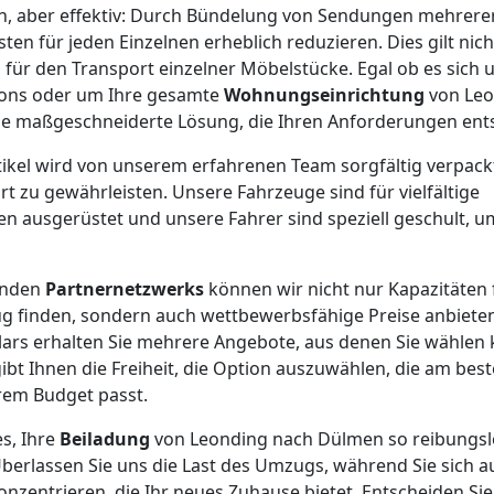
ach, aber effektiv: Durch Bündelung von Sendungen mehrer
en für jeden Einzelnen erheblich reduzieren. Dies gilt nich
 für den Transport einzelner Möbelstücke. Egal ob es sich 
rtons oder um Ihre gesamte
Wohnungseinrichtung
von Le
ine maßgeschneiderte Lösung, die Ihren Anforderungen ents
rtikel wird von unserem erfahrenen Team sorgfältig verpack
t zu gewährleisten. Unsere Fahrzeuge sind für vielfältige
 ausgerüstet und unsere Fahrer sind speziell geschult, um
enden
Partnernetzwerks
können wir nicht nur Kapazitäten 
 finden, sondern auch wettbewerbsfähige Preise anbieten
ars erhalten Sie mehrere Angebote, aus denen Sie wählen 
ibt Ihnen die Freiheit, die Option auszuwählen, die am best
em Budget passt.
es, Ihre
Beiladung
von Leonding nach Dülmen so reibungslo
Überlassen Sie uns die Last des Umzugs, während Sie sich 
nzentrieren, die Ihr neues Zuhause bietet. Entscheiden Sie