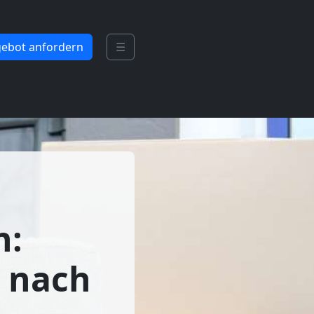
ebot anfordern
☰
n:
 nach