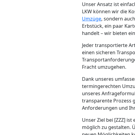
Beiladung
Unser Ansatz ist einf
LKW können wir die Kost
Leonding
Umzüge
, sondern auch
Erbstück, ein paar Ka
handelt – wir bieten e
Mini
Jeder transportierte A
einen sicheren Transpor
Umzug
Transportanforderungen
Fracht umzugehen.
Leonding
Dank unseres umfass
termingerechten Umzug
Umzug
unseres Anfrageformul
transparente Prozess g
2
Anforderungen und Ihr
Unser Ziel bei [ZZZ] ist 
Mann
möglich zu gestalten. 
neuen Möglichkeiten ko