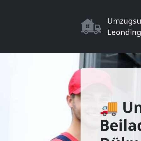
Umzugsu
Leonding
🚚 U
Beila