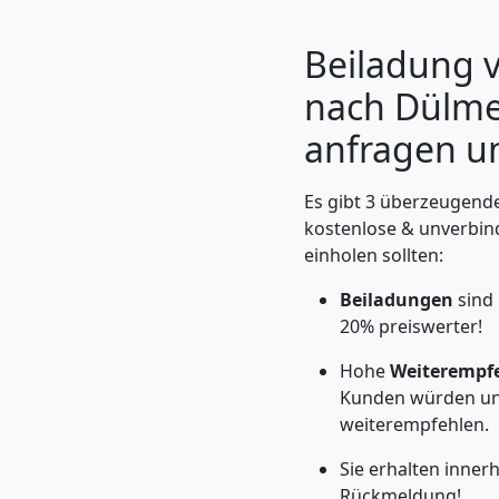
Beiladung 
nach Dülmen
anfragen u
Es gibt 3 überzeugende
kostenlose & unverbin
einholen sollten:
Beiladungen
sind
Umzugshelfer
20% preiswerter!
Leonding
Hohe
Weiterempf
Kunden würden un
weiterempfehlen.
Möbeltaxi
Sie erhalten inne
Rückmeldung!