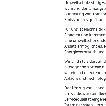
Umweltschutz stetig wä
Mann
während des Umzugspro
Bündelung von Transpo
Emissionen signifikant 
+
Für uns ist Nachhalti
LKW
Planeten und kommende
eine umweltschonende 
Ansatz ermöglicht es, 
Möbellift
Energieverbrauch und 
Wir sind stolz darauf, 
Leonding
ökologische Vorteile bi
wir einen bedeutenden
Abläufe und Technologi
Übersiedlung
Der Umzug von Leondi
Leonding
umweltbewussten Bewe
Servicequalität eingeh
Ihrem nächsten Umzug 