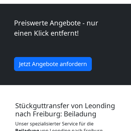
Möbeltransport
Preiswerte Angebote - nur
National
einen Klick entfernt!
Möbeltransport
International
Jetzt Angebote anfordern
Beiladung
National
Stückguttransfer von Leonding
nach Freiburg: Beiladung
Beiladung
Unser spezialisierter Service für die
Beiladung
von Leonding nach Freiburg