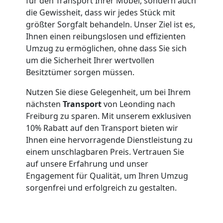
für den Transport Ihrer Möbel, sondern auch
die Gewissheit, dass wir jedes Stück mit
Leonding
größter Sorgfalt behandeln. Unser Ziel ist es,
Ihnen einen reibungslosen und effizienten
Umzug zu ermöglichen, ohne dass Sie sich
Qualitäts-
um die Sicherheit Ihrer wertvollen
Besitztümer sorgen müssen.
Umzüge
Nutzen Sie diese Gelegenheit, um bei Ihrem
nächsten
Transport
von Leonding nach
Leonding
Freiburg zu sparen. Mit unserem exklusiven
10% Rabatt auf den Transport bieten wir
Ihnen eine hervorragende Dienstleistung zu
Vereinsumzug
einem unschlagbaren Preis. Vertrauen Sie
auf unsere Erfahrung und unser
Leonding
Engagement für Qualität, um Ihren Umzug
sorgenfrei und erfolgreich zu gestalten.
Anfrage