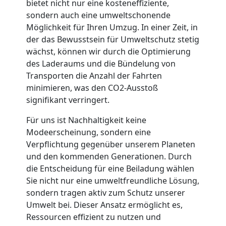
Möbellift
bietet nicht nur eine kosteneffiziente,
sondern auch eine umweltschonende
Möglichkeit für Ihren Umzug. In einer Zeit, in
Leonding
der das Bewusstsein für Umweltschutz stetig
wächst, können wir durch die Optimierung
des Laderaums und die Bündelung von
Übersiedlung
Transporten die Anzahl der Fahrten
minimieren, was den CO2-Ausstoß
Leonding
signifikant verringert.
Für uns ist Nachhaltigkeit keine
Klaviertransport
Modeerscheinung, sondern eine
Verpflichtung gegenüber unserem Planeten
Leonding
und den kommenden Generationen. Durch
die Entscheidung für eine Beiladung wählen
Sie nicht nur eine umweltfreundliche Lösung,
Privatumzug
sondern tragen aktiv zum Schutz unserer
Umwelt bei. Dieser Ansatz ermöglicht es,
Ressourcen effizient zu nutzen und
Leonding