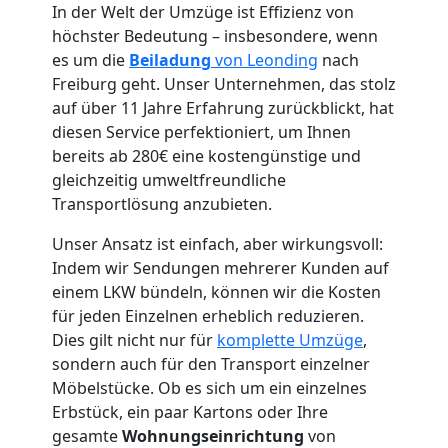
In der Welt der Umzüge ist Effizienz von
höchster Bedeutung – insbesondere, wenn
es um die
Beiladung
von Leonding
nach
Umzugshelfer
Freiburg geht. Unser Unternehmen, das stolz
auf über 11 Jahre Erfahrung zurückblickt, hat
Leonding
diesen Service perfektioniert, um Ihnen
bereits ab 280€ eine kostengünstige und
gleichzeitig umweltfreundliche
Möbeltaxi
Transportlösung anzubieten.
Unser Ansatz ist einfach, aber wirkungsvoll:
Leonding
Indem wir Sendungen mehrerer Kunden auf
einem LKW bündeln, können wir die Kosten
für jeden Einzelnen erheblich reduzieren.
Kleintransport
Dies gilt nicht nur für
komplette Umzüge
,
sondern auch für den Transport einzelner
Leonding
Möbelstücke. Ob es sich um ein einzelnes
Erbstück, ein paar Kartons oder Ihre
gesamte
Wohnungseinrichtung
von