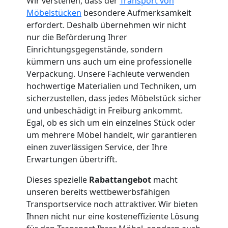
Wir verstehen, dass der
Transport von
Leonding
Möbelstücken
besondere Aufmerksamkeit
erfordert. Deshalb übernehmen wir nicht
nur die Beförderung Ihrer
Umzug
Einrichtungsgegenstände, sondern
kümmern uns auch um eine professionelle
Verpackung. Unsere Fachleute verwenden
und
hochwertige Materialien und Techniken, um
sicherzustellen, dass jedes Möbelstück sicher
Lagerung
und unbeschädigt in Freiburg ankommt.
Egal, ob es sich um ein einzelnes Stück oder
Leonding
um mehrere Möbel handelt, wir garantieren
einen zuverlässigen Service, der Ihre
Erwartungen übertrifft.
Full-
Dieses spezielle
Rabattangebot
macht
unseren bereits wettbewerbsfähigen
Service-
Transportservice noch attraktiver. Wir bieten
Ihnen nicht nur eine kosteneffiziente Lösung
Umzug