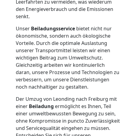
Leerfahrten zu vermeiden, was wiederum
den Energieverbrauch und die Emissionen
Tresortransport
senkt.
Unser
Beiladungsservice
bietet nicht nur
in
ökonomische, sondern auch ökologische
Vorteile. Durch die optimale Auslastung
Leonding
unserer Transportmittel leisten wir einen
wichtigen Beitrag zum Umweltschutz.
Gleichzeitig arbeiten wir kontinuierlich
Umzug
daran, unsere Prozesse und Technologien zu
verbessern, um unsere Dienstleistungen
für
noch nachhaltiger zu gestalten.
Der Umzug von Leonding nach Freiburg mit
Senioren
einer
Beiladung
ermöglicht es Ihnen, Teil
einer umweltbewussten Bewegung zu sein,
in
ohne Kompromisse in puncto Zuverlässigkeit
und Servicequalität eingehen zu müssen.
Entscheiden Sie sich für unseren