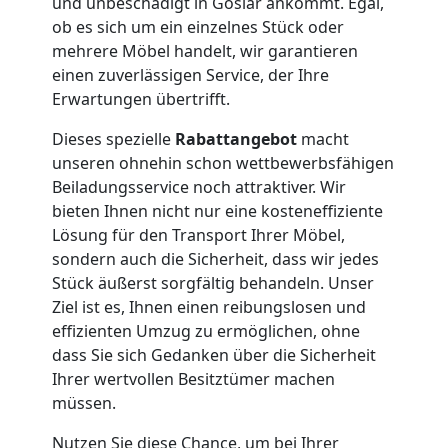
Service-
und unbeschädigt in Goslar ankommt. Egal,
ob es sich um ein einzelnes Stück oder
Umzug
mehrere Möbel handelt, wir garantieren
einen zuverlässigen Service, der Ihre
Erwartungen übertrifft.
Leonding
Dieses spezielle
Rabattangebot
macht
unseren ohnehin schon wettbewerbsfähigen
Qualitäts-
Beiladungsservice noch attraktiver. Wir
bieten Ihnen nicht nur eine kosteneffiziente
Umzüge
Lösung für den Transport Ihrer Möbel,
sondern auch die Sicherheit, dass wir jedes
Leonding
Stück äußerst sorgfältig behandeln. Unser
Ziel ist es, Ihnen einen reibungslosen und
effizienten Umzug zu ermöglichen, ohne
Vereinsumzug
dass Sie sich Gedanken über die Sicherheit
Ihrer wertvollen Besitztümer machen
müssen.
Leonding
Nutzen Sie diese Chance, um bei Ihrer