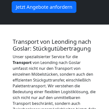
Beiladung
Jetzt Angebote anfordern
International
Internationaler
Transport von Leonding nach
Goslar: Stückgutübertragung
Umzug
Unser spezialisierter Service für die
Transport
von Leonding nach Goslar
Nationaler
umfasst nicht nur den Transport von
einzelnen Möbelstücken, sondern auch den
Umzug
effizienten Stückguttransfer, einschließlich
Palettentransport. Wir verstehen die
Bedeutung einer flexiblen Logistiklösung, die
sich nicht nur auf den unmittelbaren
Transport beschränkt, sondern auch