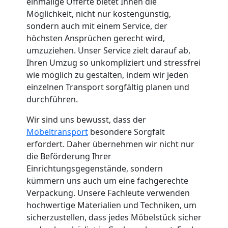
einmalige Offerte bietet Ihnen die
Möglichkeit, nicht nur kostengünstig,
Küchenumzug
sondern auch mit einem Service, der
höchsten Ansprüchen gerecht wird,
Leonding
umzuziehen. Unser Service zielt darauf ab,
Ihren Umzug so unkompliziert und stressfrei
wie möglich zu gestalten, indem wir jeden
Umzug
einzelnen Transport sorgfältig planen und
durchführen.
und
Wir sind uns bewusst, dass der
Möbeltransport
besondere Sorgfalt
Lagerung
erfordert. Daher übernehmen wir nicht nur
die Beförderung Ihrer
Leonding
Einrichtungsgegenstände, sondern
kümmern uns auch um eine fachgerechte
Verpackung. Unsere Fachleute verwenden
Full-
hochwertige Materialien und Techniken, um
sicherzustellen, dass jedes Möbelstück sicher