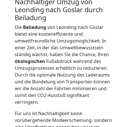
LKW
Nachhaltiger Umzug von
Leonding nach Goslar durch
Beiladung
Möbellift
Die
Beiladung
von Leonding nach Goslar
bietet eine kosteneffiziente und
Leonding
umweltfreundliche Umzugsmöglichkeit. In
einer Zeit, in der das Umweltbewusstsein
ständig wächst, haben Sie die Chance, Ihren
Übersiedlung
ökologischen
Fußabdruck während des
Umzugsprozesses erheblich zu reduzieren.
Leonding
Durch die optimale Nutzung des Laderaums
und die Bündelung von Transporten können
wir die Anzahl der Fahrten minimieren und
Klaviertransport
somit den CO2-Ausstoß signifikant
verringern.
Leonding
Für uns ist Nachhaltigkeit keine
vorübergehende Modeerscheinung, sondern
eine Verpflichtung gegenüber unserem