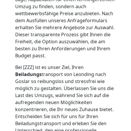
Umzug zu finden, sondern auch
Umzug
wettbewerbsfähige Preise anzubieten. Nach
dem Ausfüllen unseres Anfrageformulars
Leonding
erhalten Sie mehrere Angebote zur Auswahl.
Dieser transparente Prozess gibt Ihnen die
Freiheit, die Option auszuwählen, die am
Umzug
besten zu Ihren Anforderungen und Ihrem
Budget passt.
2
Bei [ZZZ] ist es unser Ziel, Ihren
Beiladungs
transport von Leonding nach
Mann
Goslar so reibungslos und stressfrei wie
möglich zu gestalten. Überlassen Sie uns die
+
Last des Umzugs, während Sie sich auf die
aufregenden neuen Möglichkeiten
konzentrieren, die Ihr neues Zuhause bietet.
LKW
Entscheiden Sie sich für uns für Ihren
Beiladungstransport und erleben Sie den
Leonding
Unterschied, den eine professionelle