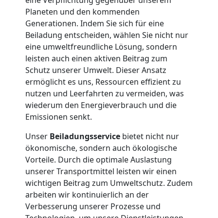
Privatumzug
Planeten und den kommenden
Leonding
Generationen. Indem Sie sich für eine
Beiladung entscheiden, wählen Sie nicht nur
eine umweltfreundliche Lösung, sondern
Tresortransport
leisten auch einen aktiven Beitrag zum
Schutz unserer Umwelt. Dieser Ansatz
ermöglicht es uns, Ressourcen effizient zu
in
nutzen und Leerfahrten zu vermeiden, was
wiederum den Energieverbrauch und die
Leonding
Emissionen senkt.
Unser
Beiladungsservice
bietet nicht nur
Umzug
ökonomische, sondern auch ökologische
Vorteile. Durch die optimale Auslastung
für
unserer Transportmittel leisten wir einen
wichtigen Beitrag zum Umweltschutz. Zudem
arbeiten wir kontinuierlich an der
Senioren
Verbesserung unserer Prozesse und
Technologien, um unsere Dienstleistungen