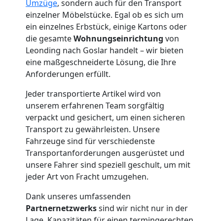
Leonding
Umzüge
, sondern auch für den Transport
einzelner Möbelstücke. Egal ob es sich um
ein einzelnes Erbstück, einige Kartons oder
Möbelmontage
die gesamte
Wohnungseinrichtung
von
Leonding nach Goslar handelt – wir bieten
Leonding
eine maßgeschneiderte Lösung, die Ihre
Anforderungen erfüllt.
Möbeltransport
Jeder transportierte Artikel wird von
unserem erfahrenen Team sorgfältig
Leonding
verpackt und gesichert, um einen sicheren
Transport zu gewährleisten. Unsere
Fahrzeuge sind für verschiedenste
Beiladung
Transportanforderungen ausgerüstet und
unsere Fahrer sind speziell geschult, um mit
jeder Art von Fracht umzugehen.
Leonding
Dank unseres umfassenden
Partnernetzwerks
sind wir nicht nur in der
Mini
Lage, Kapazitäten für einen termingerechten