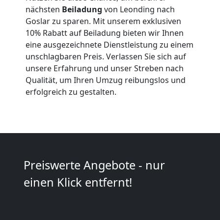
nächsten
Beiladung
von Leonding nach
Anfrage
Goslar zu sparen. Mit unserem exklusiven
10% Rabatt auf Beiladung bieten wir Ihnen
eine ausgezeichnete Dienstleistung zu einem
Möbeltransport
unschlagbaren Preis. Verlassen Sie sich auf
unsere Erfahrung und unser Streben nach
National
Qualität, um Ihren Umzug reibungslos und
erfolgreich zu gestalten.
Möbeltransport
International
Preiswerte Angebote - nur
Beiladung
einen Klick entfernt!
National