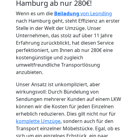
Hamburg ab nur 280€!
Wenn es um die
Beiladung
von Leonding
nach Hamburg geht, steht Effizienz an erster
Stelle in der Welt der Umzüge. Unser
Umzugshelfer
Unternehmen, das stolz auf über 11 Jahre
Erfahrung zurückblickt, hat diesen Service
perfektioniert, um Ihnen ab nur 280€ eine
Leonding
kostengünstige und zugleich
umweltfreundliche Transportlösung
anzubieten.
Möbeltaxi
Unser Ansatz ist unkompliziert, aber
Leonding
wirkungsvoll: Durch Bündelung von
Sendungen mehrerer Kunden auf einem LKW
können wir die Kosten für jeden Einzelnen
Kleintransport
erheblich reduzieren. Dies gilt nicht nur für
komplette Umzüge
, sondern auch für den
Leonding
Transport einzelner Möbelstücke. Egal, ob es
sich um ein einzelnes Erbstück, ein paar