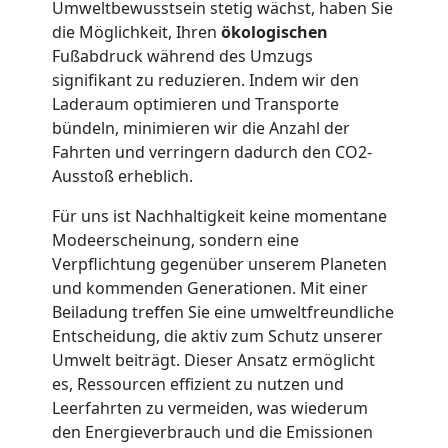
Möbellift
Umweltbewusstsein stetig wächst, haben Sie
die Möglichkeit, Ihren
ökologischen
Leonding
Fußabdruck während des Umzugs
signifikant zu reduzieren. Indem wir den
Laderaum optimieren und Transporte
Übersiedlung
bündeln, minimieren wir die Anzahl der
Fahrten und verringern dadurch den CO2-
Leonding
Ausstoß erheblich.
Für uns ist Nachhaltigkeit keine momentane
Modeerscheinung, sondern eine
Klaviertransport
Verpflichtung gegenüber unserem Planeten
und kommenden Generationen. Mit einer
Leonding
Beiladung treffen Sie eine umweltfreundliche
Entscheidung, die aktiv zum Schutz unserer
Umwelt beiträgt. Dieser Ansatz ermöglicht
Privatumzug
es, Ressourcen effizient zu nutzen und
Leerfahrten zu vermeiden, was wiederum
Leonding
den Energieverbrauch und die Emissionen