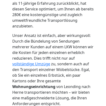
als 11-jährige Erfahrung zurückblickt, hat
diesen Service optimiert, um Ihnen ab bereits
Umzugshelfer
280€ eine kostengünstige und zugleich
umweltfreundliche Transportlösung
anzubieten.
Leonding
Unser Ansatz ist einfach, aber wirkungsvoll:
Durch die Bündelung von Sendungen
Möbeltaxi
mehrerer Kunden auf einem LKW können wir
die Kosten für jeden einzelnen erheblich
Leonding
reduzieren. Dies trifft nicht nur auf
vollständige Umzüge
zu, sondern auch auf
den Transport einzelner Möbelstücke. Egal,
Kleintransport
ob Sie ein einzelnes Erbstück, ein paar
Kartons oder Ihre gesamte
Leonding
Wohnungseinrichtung
von Leonding nach
Herne transportieren möchten – wir bieten
eine maßgeschneiderte Lösung, die Ihren
Möbelmontage
Anforderungen entspricht.