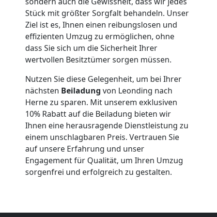
sondern auch die Gewissheit, dass wir jedes
Stück mit größter Sorgfalt behandeln. Unser
Leonding
Ziel ist es, Ihnen einen reibungslosen und
effizienten Umzug zu ermöglichen, ohne
Qualitäts-
dass Sie sich um die Sicherheit Ihrer
wertvollen Besitztümer sorgen müssen.
Umzüge
Nutzen Sie diese Gelegenheit, um bei Ihrer
nächsten
Beiladung
von Leonding nach
Leonding
Herne zu sparen. Mit unserem exklusiven
10% Rabatt auf die Beiladung bieten wir
Ihnen eine herausragende Dienstleistung zu
Vereinsumzug
einem unschlagbaren Preis. Vertrauen Sie
auf unsere Erfahrung und unser
Leonding
Engagement für Qualität, um Ihren Umzug
sorgenfrei und erfolgreich zu gestalten.
Anfrage