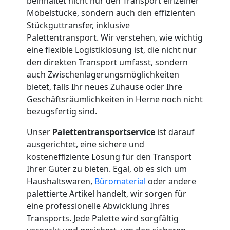
International
beinhaltet nicht nur den Transport einzelner
Möbelstücke, sondern auch den effizienten
Stückguttransfer, inklusive
Internationaler
Palettentransport. Wir verstehen, wie wichtig
eine flexible Logistiklösung ist, die nicht nur
den direkten Transport umfasst, sondern
Umzug
auch Zwischenlagerungsmöglichkeiten
bietet, falls Ihr neues Zuhause oder Ihre
Geschäftsräumlichkeiten in Herne noch nicht
Nationaler
bezugsfertig sind.
Umzug
Unser
Palettentransportservice
ist darauf
ausgerichtet, eine sichere und
kosteneffiziente Lösung für den Transport
Ihrer Güter zu bieten. Egal, ob es sich um
Haushaltswaren,
Büromaterial
oder andere
palettierte Artikel handelt, wir sorgen für
eine professionelle Abwicklung Ihres
Transports. Jede Palette wird sorgfältig