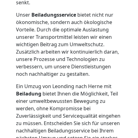
senkt.
Tresortransport
Unser
Beiladungsservice
bietet nicht nur
ökonomische, sondern auch ökologische
in
Vorteile. Durch die optimale Auslastung
unserer Transportmittel leisten wir einen
wichtigen Beitrag zum Umweltschutz.
Leonding
Zusätzlich arbeiten wir kontinuierlich daran,
unsere Prozesse und Technologien zu
verbessern, um unsere Dienstleistungen
Umzug
noch nachhaltiger zu gestalten.
für
Ein Umzug von Leonding nach Herne mit
Beiladung
bietet Ihnen die Möglichkeit, Teil
Senioren
einer umweltbewussten Bewegung zu
werden, ohne Kompromisse bei
Zuverlässigkeit und Servicequalität eingehen
in
zu müssen. Entscheiden Sie sich für unseren
nachhaltigen Beiladungsservice bei Ihrem
Leonding
nächsten Umzug und setzen Sie ein starkes