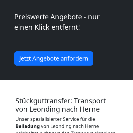
Möbeltransport
Preiswerte Angebote - nur
National
einen Klick entfernt!
Möbeltransport
Jetzt Angebote anfordern
International
Beiladung
National
Stückguttransfer: Transport
von Leonding nach Herne
Beiladung
Unser spezialisierter Service für die
Beiladung
von Leonding nach Herne