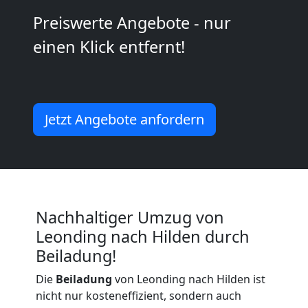
Kunsttransport
Preiswerte Angebote - nur
einen Klick entfernt!
Leonding
Umzug
Jetzt Angebote anfordern
Leonding
3
Mann
Nachhaltiger Umzug von
Leonding nach Hilden durch
+
Beiladung!
Die
Beiladung
von Leonding nach Hilden ist
LKW
nicht nur kosteneffizient, sondern auch