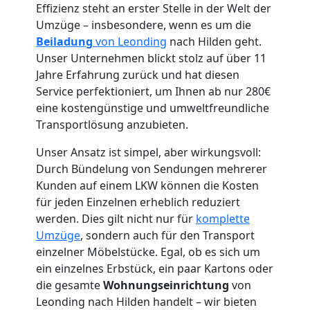
Effizienz steht an erster Stelle in der Welt der
Umzüge – insbesondere, wenn es um die
Beiladung
von Leonding
nach Hilden geht.
Unser Unternehmen blickt stolz auf über 11
Umzugshelfer
Jahre Erfahrung zurück und hat diesen
Service perfektioniert, um Ihnen ab nur 280€
Leonding
eine kostengünstige und umweltfreundliche
Transportlösung anzubieten.
Möbeltaxi
Unser Ansatz ist simpel, aber wirkungsvoll:
Durch Bündelung von Sendungen mehrerer
Kunden auf einem LKW können die Kosten
Leonding
für jeden Einzelnen erheblich reduziert
werden. Dies gilt nicht nur für
komplette
Umzüge
, sondern auch für den Transport
Kleintransport
einzelner Möbelstücke. Egal, ob es sich um
ein einzelnes Erbstück, ein paar Kartons oder
Leonding
die gesamte
Wohnungseinrichtung
von
Leonding nach Hilden handelt – wir bieten