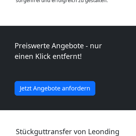
Anfrage
sorgenfrei und erfolgreich zu gestalten.
Möbeltransport
National
Preiswerte Angebote - nur
einen Klick entfernt!
Möbeltransport
International
Jetzt Angebote anfordern
Beiladung
National
Stückguttransfer von Leonding
Beiladung