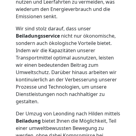
nutzen und Leerfahrten zu vermeiden, was
Leonding
wiederum den Energieverbrauch und die
Emissionen senkt.
Tresortransport
Wir sind stolz darauf, dass unser
Beiladungsservice
nicht nur ökonomische,
in
sondern auch ökologische Vorteile bietet.
Indem wir die Kapazitäten unserer
Leonding
Transportmittel optimal ausnutzen, leisten
wir einen bedeutenden Beitrag zum
Umweltschutz. Darüber hinaus arbeiten wir
Umzug
kontinuierlich an der Verbesserung unserer
Prozesse und Technologien, um unsere
für
Dienstleistungen noch nachhaltiger zu
gestalten.
Senioren
Der Umzug von Leonding nach Hilden mittels
Beiladung
bietet Ihnen die Möglichkeit, Teil
in
einer umweltbewussten Bewegung zu
werden, ohne dabei Kompromisse bei