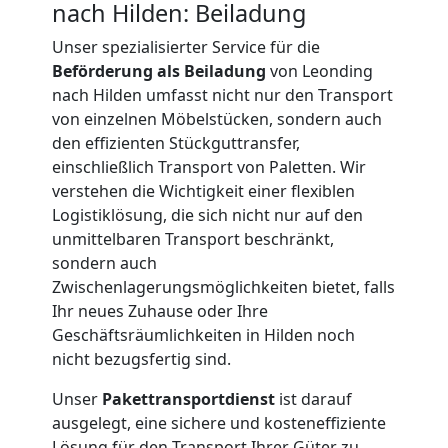
nach Hilden: Beiladung
International
Unser spezialisierter Service für die
Beförderung als Beiladung
von Leonding
nach Hilden umfasst nicht nur den Transport
Internationaler
von einzelnen Möbelstücken, sondern auch
den effizienten Stückguttransfer,
Umzug
einschließlich Transport von Paletten. Wir
verstehen die Wichtigkeit einer flexiblen
Logistiklösung, die sich nicht nur auf den
Nationaler
unmittelbaren Transport beschränkt,
sondern auch
Umzug
Zwischenlagerungsmöglichkeiten bietet, falls
Ihr neues Zuhause oder Ihre
Geschäftsräumlichkeiten in Hilden noch
nicht bezugsfertig sind.
Unser
Pakettransportdienst
ist darauf
ausgelegt, eine sichere und kosteneffiziente
Lösung für den Transport Ihrer Güter zu