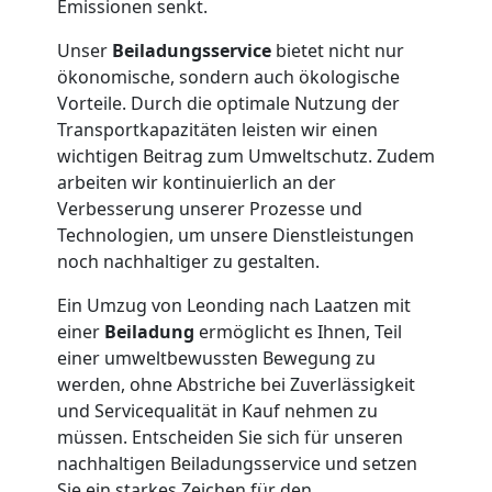
Emissionen senkt.
Tresortransport
Unser
Beiladungsservice
bietet nicht nur
ökonomische, sondern auch ökologische
Vorteile. Durch die optimale Nutzung der
in
Transportkapazitäten leisten wir einen
wichtigen Beitrag zum Umweltschutz. Zudem
Leonding
arbeiten wir kontinuierlich an der
Verbesserung unserer Prozesse und
Technologien, um unsere Dienstleistungen
Umzug
noch nachhaltiger zu gestalten.
für
Ein Umzug von Leonding nach Laatzen mit
einer
Beiladung
ermöglicht es Ihnen, Teil
einer umweltbewussten Bewegung zu
Senioren
werden, ohne Abstriche bei Zuverlässigkeit
und Servicequalität in Kauf nehmen zu
in
müssen. Entscheiden Sie sich für unseren
nachhaltigen Beiladungsservice und setzen
Sie ein starkes Zeichen für den