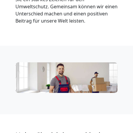
Leonding
Umweltschutz. Gemeinsam können wir einen
Unterschied machen und einen positiven
Fernumzug
Beitrag für unsere Welt leisten.
Leonding
Firmenumzug
Leonding
Büroumzug
Leonding
Expressumzug