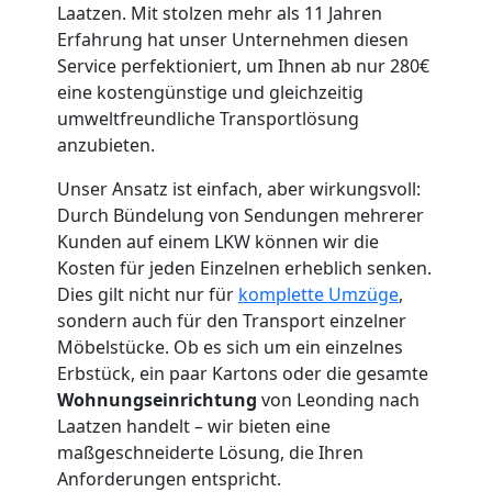
Laatzen. Mit stolzen mehr als 11 Jahren
Erfahrung hat unser Unternehmen diesen
Service perfektioniert, um Ihnen ab nur 280€
Umzugshelfer
eine kostengünstige und gleichzeitig
umweltfreundliche Transportlösung
Leonding
anzubieten.
Unser Ansatz ist einfach, aber wirkungsvoll:
Möbeltaxi
Durch Bündelung von Sendungen mehrerer
Kunden auf einem LKW können wir die
Leonding
Kosten für jeden Einzelnen erheblich senken.
Dies gilt nicht nur für
komplette Umzüge
,
sondern auch für den Transport einzelner
Kleintransport
Möbelstücke. Ob es sich um ein einzelnes
Erbstück, ein paar Kartons oder die gesamte
Leonding
Wohnungseinrichtung
von Leonding nach
Laatzen handelt – wir bieten eine
maßgeschneiderte Lösung, die Ihren
Möbelmontage
Anforderungen entspricht.