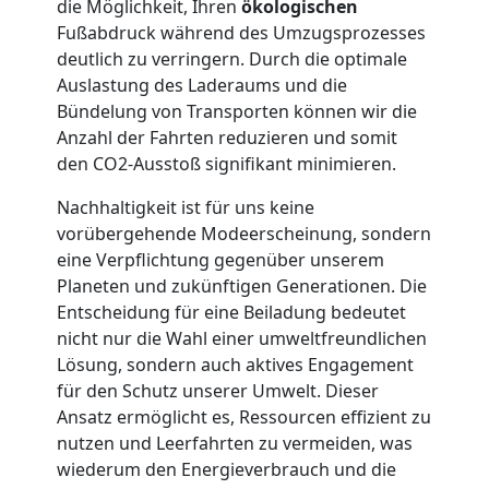
Möbellift
die Möglichkeit, Ihren
ökologischen
Fußabdruck während des Umzugsprozesses
Leonding
deutlich zu verringern. Durch die optimale
Auslastung des Laderaums und die
Bündelung von Transporten können wir die
Übersiedlung
Anzahl der Fahrten reduzieren und somit
den CO2-Ausstoß signifikant minimieren.
Leonding
Nachhaltigkeit ist für uns keine
vorübergehende Modeerscheinung, sondern
eine Verpflichtung gegenüber unserem
Klaviertransport
Planeten und zukünftigen Generationen. Die
Entscheidung für eine Beiladung bedeutet
Leonding
nicht nur die Wahl einer umweltfreundlichen
Lösung, sondern auch aktives Engagement
für den Schutz unserer Umwelt. Dieser
Privatumzug
Ansatz ermöglicht es, Ressourcen effizient zu
nutzen und Leerfahrten zu vermeiden, was
Leonding
wiederum den Energieverbrauch und die