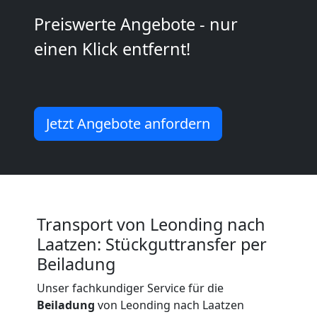
Möbeltransport
Preiswerte Angebote - nur
einen Klick entfernt!
National
Möbeltransport
Jetzt Angebote anfordern
International
Beiladung
Transport von Leonding nach
National
Laatzen: Stückguttransfer per
Beiladung
Beiladung
Unser fachkundiger Service für die
Beiladung
von Leonding nach Laatzen