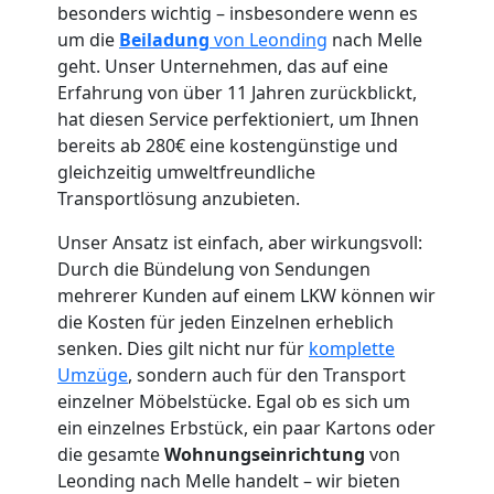
besonders wichtig – insbesondere wenn es
um die
Beiladung
von Leonding
nach Melle
geht. Unser Unternehmen, das auf eine
Umzugshelfer
Erfahrung von über 11 Jahren zurückblickt,
hat diesen Service perfektioniert, um Ihnen
Leonding
bereits ab 280€ eine kostengünstige und
gleichzeitig umweltfreundliche
Transportlösung anzubieten.
Möbeltaxi
Unser Ansatz ist einfach, aber wirkungsvoll:
Durch die Bündelung von Sendungen
Leonding
mehrerer Kunden auf einem LKW können wir
die Kosten für jeden Einzelnen erheblich
senken. Dies gilt nicht nur für
komplette
Kleintransport
Umzüge
, sondern auch für den Transport
einzelner Möbelstücke. Egal ob es sich um
Leonding
ein einzelnes Erbstück, ein paar Kartons oder
die gesamte
Wohnungseinrichtung
von
Leonding nach Melle handelt – wir bieten