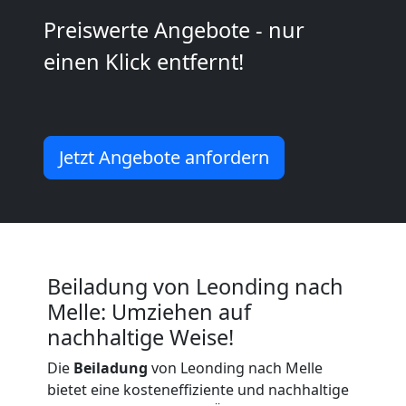
Kunsttransport
Preiswerte Angebote - nur
Leonding
einen Klick entfernt!
Umzug
Leonding
Jetzt Angebote anfordern
3
Mann
Beiladung von Leonding nach
+
Melle: Umziehen auf
nachhaltige Weise!
LKW
Die
Beiladung
von Leonding nach Melle
bietet eine kosteneffiziente und nachhaltige