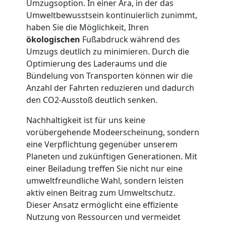
Möbellift
Umzugsoption. In einer Ära, in der das
Umweltbewusstsein kontinuierlich zunimmt,
haben Sie die Möglichkeit, Ihren
Leonding
ökologischen
Fußabdruck während des
Umzugs deutlich zu minimieren. Durch die
Optimierung des Laderaums und die
Übersiedlung
Bündelung von Transporten können wir die
Anzahl der Fahrten reduzieren und dadurch
Leonding
den CO2-Ausstoß deutlich senken.
Nachhaltigkeit ist für uns keine
Klaviertransport
vorübergehende Modeerscheinung, sondern
eine Verpflichtung gegenüber unserem
Leonding
Planeten und zukünftigen Generationen. Mit
einer Beiladung treffen Sie nicht nur eine
umweltfreundliche Wahl, sondern leisten
Privatumzug
aktiv einen Beitrag zum Umweltschutz.
Dieser Ansatz ermöglicht eine effiziente
Nutzung von Ressourcen und vermeidet
Leonding