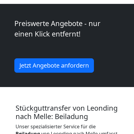
Möbeltransport
Preiswerte Angebote - nur
National
einen Klick entfernt!
Möbeltransport
International
Jetzt Angebote anfordern
Beiladung
National
Stückguttransfer von Leonding
nach Melle: Beiladung
Beiladung
Unser spezialisierter Service für die
Beiladung
von Leonding nach Melle umfasst