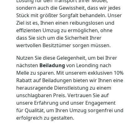
Lösung für den Transport Ihrer Möbel,
sondern auch die Gewissheit, dass wir jedes
Leonding
Stück mit größter Sorgfalt behandeln. Unser
Ziel ist es, Ihnen einen reibungslosen und
effizienten Umzug zu ermöglichen, ohne
Qualitäts-
dass Sie sich um die Sicherheit Ihrer
wertvollen Besitztümer sorgen müssen.
Umzüge
Nutzen Sie diese Gelegenheit, um bei Ihrer
nächsten
Beiladung
von Leonding nach
Leonding
Melle zu sparen. Mit unserem exklusiven 10%
Rabatt auf Beiladungen bieten wir Ihnen eine
herausragende Dienstleistung zu einem
Vereinsumzug
unschlagbaren Preis. Vertrauen Sie auf
unsere Erfahrung und unser Engagement
Leonding
für Qualität, um Ihren Umzug sorgenfrei und
erfolgreich zu gestalten.
Anfrage