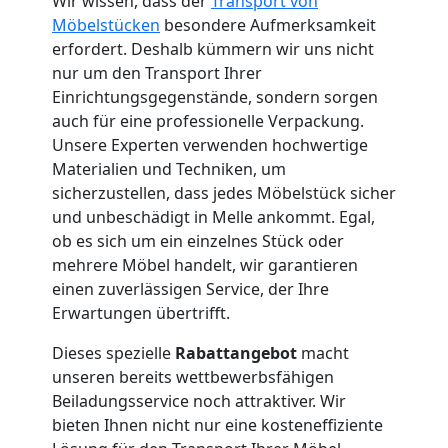
Wir wissen, dass der
Transport von
Leonding
Möbelstücken
besondere Aufmerksamkeit
erfordert. Deshalb kümmern wir uns nicht
nur um den Transport Ihrer
Umzug
Einrichtungsgegenstände, sondern sorgen
auch für eine professionelle Verpackung.
Unsere Experten verwenden hochwertige
und
Materialien und Techniken, um
sicherzustellen, dass jedes Möbelstück sicher
Lagerung
und unbeschädigt in Melle ankommt. Egal,
ob es sich um ein einzelnes Stück oder
Leonding
mehrere Möbel handelt, wir garantieren
einen zuverlässigen Service, der Ihre
Erwartungen übertrifft.
Full-
Dieses spezielle
Rabattangebot
macht
unseren bereits wettbewerbsfähigen
Service-
Beiladungsservice noch attraktiver. Wir
bieten Ihnen nicht nur eine kosteneffiziente
Umzug