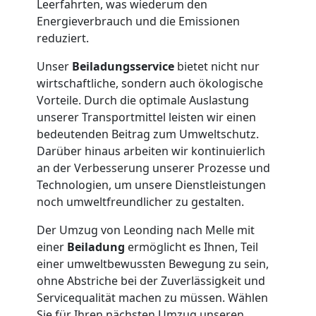
Leerfahrten, was wiederum den
Energieverbrauch und die Emissionen
Tresortransport
reduziert.
Unser
Beiladungsservice
bietet nicht nur
in
wirtschaftliche, sondern auch ökologische
Vorteile. Durch die optimale Auslastung
Leonding
unserer Transportmittel leisten wir einen
bedeutenden Beitrag zum Umweltschutz.
Darüber hinaus arbeiten wir kontinuierlich
Umzug
an der Verbesserung unserer Prozesse und
Technologien, um unsere Dienstleistungen
für
noch umweltfreundlicher zu gestalten.
Der Umzug von Leonding nach Melle mit
Senioren
einer
Beiladung
ermöglicht es Ihnen, Teil
einer umweltbewussten Bewegung zu sein,
in
ohne Abstriche bei der Zuverlässigkeit und
Servicequalität machen zu müssen. Wählen
Sie für Ihren nächsten Umzug unseren