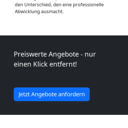
den Unterschied, den eine professionelle
Abwicklung ausmacht.
Kunsttransport
Leonding
Umzug
Preiswerte Angebote - nur
einen Klick entfernt!
Leonding
3
Jetzt Angebote anfordern
Mann
+