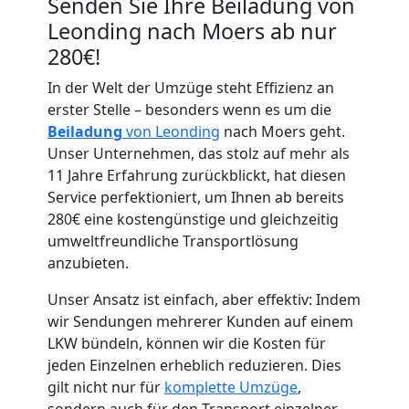
Senden Sie Ihre Beiladung von
Leonding nach Moers ab nur
280€!
In der Welt der Umzüge steht Effizienz an
erster Stelle – besonders wenn es um die
Umzugshelfer
Beiladung
von Leonding
nach Moers geht.
Unser Unternehmen, das stolz auf mehr als
Leonding
11 Jahre Erfahrung zurückblickt, hat diesen
Service perfektioniert, um Ihnen ab bereits
280€ eine kostengünstige und gleichzeitig
Möbeltaxi
umweltfreundliche Transportlösung
anzubieten.
Leonding
Unser Ansatz ist einfach, aber effektiv: Indem
wir Sendungen mehrerer Kunden auf einem
Kleintransport
LKW bündeln, können wir die Kosten für
jeden Einzelnen erheblich reduzieren. Dies
gilt nicht nur für
komplette Umzüge
,
Leonding
sondern auch für den Transport einzelner