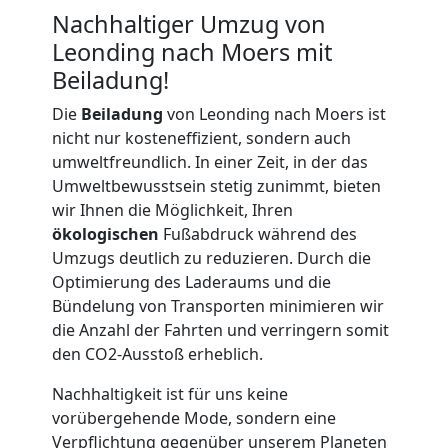
LKW
Nachhaltiger Umzug von
Leonding nach Moers mit
Möbellift
Beiladung!
Die
Beiladung
von Leonding nach Moers ist
Leonding
nicht nur kosteneffizient, sondern auch
umweltfreundlich. In einer Zeit, in der das
Übersiedlung
Umweltbewusstsein stetig zunimmt, bieten
wir Ihnen die Möglichkeit, Ihren
ökologischen
Fußabdruck während des
Leonding
Umzugs deutlich zu reduzieren. Durch die
Optimierung des Laderaums und die
Bündelung von Transporten minimieren wir
Klaviertransport
die Anzahl der Fahrten und verringern somit
den CO2-Ausstoß erheblich.
Leonding
Nachhaltigkeit ist für uns keine
vorübergehende Mode, sondern eine
Privatumzug
Verpflichtung gegenüber unserem Planeten