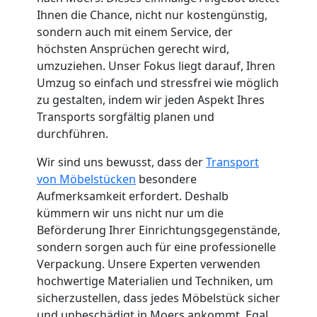
Ihnen die Chance, nicht nur kostengünstig,
Küchenumzug
sondern auch mit einem Service, der
höchsten Ansprüchen gerecht wird,
Leonding
umzuziehen. Unser Fokus liegt darauf, Ihren
Umzug so einfach und stressfrei wie möglich
zu gestalten, indem wir jeden Aspekt Ihres
Umzug
Transports sorgfältig planen und
durchführen.
und
Wir sind uns bewusst, dass der
Transport
von Möbelstücken
besondere
Lagerung
Aufmerksamkeit erfordert. Deshalb
kümmern wir uns nicht nur um die
Leonding
Beförderung Ihrer Einrichtungsgegenstände,
sondern sorgen auch für eine professionelle
Verpackung. Unsere Experten verwenden
Full-
hochwertige Materialien und Techniken, um
sicherzustellen, dass jedes Möbelstück sicher
und unbeschädigt in Moers ankommt. Egal,