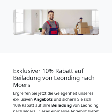
Expressumzug
Leonding
Tragehilfe
Leonding
Exklusiver 10% Rabatt auf
Kleiner
Beiladung von Leonding nach
Moers
Umzug
Ergreifen Sie jetzt die Gelegenheit unseres
exklusiven
Angebots
und sichern Sie sich
Leonding
10% Rabatt auf Ihre
Beiladung
von Leonding
nach Moers. Dieses einmalige Angebot bietet