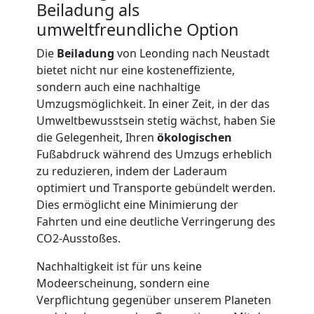
Beiladung als
umweltfreundliche Option
Möbellift
Die
Beiladung
von Leonding nach Neustadt
bietet nicht nur eine kosteneffiziente,
Leonding
sondern auch eine nachhaltige
Umzugsmöglichkeit. In einer Zeit, in der das
Umweltbewusstsein stetig wächst, haben Sie
Übersiedlung
die Gelegenheit, Ihren
ökologischen
Fußabdruck während des Umzugs erheblich
Leonding
zu reduzieren, indem der Laderaum
optimiert und Transporte gebündelt werden.
Dies ermöglicht eine Minimierung der
Klaviertransport
Fahrten und eine deutliche Verringerung des
CO2-Ausstoßes.
Leonding
Nachhaltigkeit ist für uns keine
Modeerscheinung, sondern eine
Privatumzug
Verpflichtung gegenüber unserem Planeten