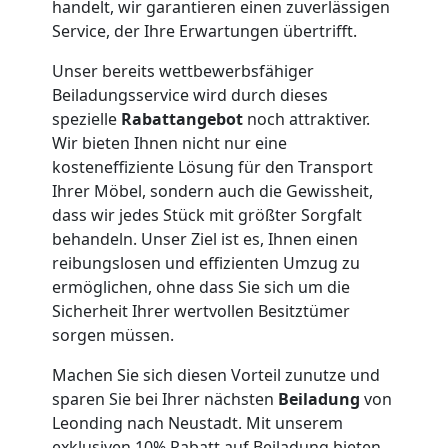
handelt, wir garantieren einen zuverlässigen
Service, der Ihre Erwartungen übertrifft.
Umzug
Unser bereits wettbewerbsfähiger
Leonding
Beiladungsservice wird durch dieses
spezielle
Rabattangebot
noch attraktiver.
Wir bieten Ihnen nicht nur eine
Qualitäts-
kosteneffiziente Lösung für den Transport
Ihrer Möbel, sondern auch die Gewissheit,
Umzüge
dass wir jedes Stück mit größter Sorgfalt
behandeln. Unser Ziel ist es, Ihnen einen
reibungslosen und effizienten Umzug zu
Leonding
ermöglichen, ohne dass Sie sich um die
Sicherheit Ihrer wertvollen Besitztümer
sorgen müssen.
Vereinsumzug
Machen Sie sich diesen Vorteil zunutze und
Leonding
sparen Sie bei Ihrer nächsten
Beiladung
von
Leonding nach Neustadt. Mit unserem
exklusiven 10% Rabatt auf Beiladung bieten