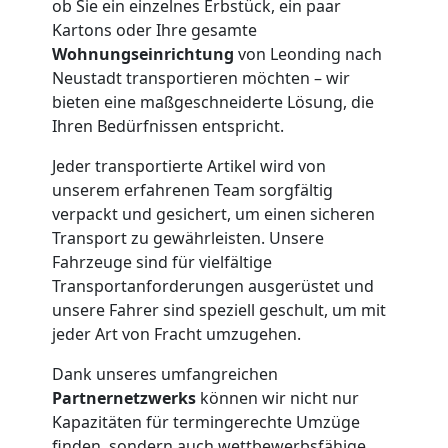
ob Sie ein einzelnes Erbstück, ein paar
Kartons oder Ihre gesamte
Möbelmontage
Wohnungseinrichtung
von Leonding nach
Neustadt transportieren möchten – wir
Leonding
bieten eine maßgeschneiderte Lösung, die
Ihren Bedürfnissen entspricht.
Möbeltransport
Jeder transportierte Artikel wird von
unserem erfahrenen Team sorgfältig
verpackt und gesichert, um einen sicheren
Leonding
Transport zu gewährleisten. Unsere
Fahrzeuge sind für vielfältige
Transportanforderungen ausgerüstet und
Beiladung
unsere Fahrer sind speziell geschult, um mit
jeder Art von Fracht umzugehen.
Leonding
Dank unseres umfangreichen
Partnernetzwerks
können wir nicht nur
Mini
Kapazitäten für termingerechte Umzüge
finden, sondern auch wettbewerbsfähige