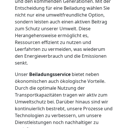
und den kommenden Generationen. Mit der
Entscheidung für eine Beiladung wählen Sie
Leonding
nicht nur eine umweltfreundliche Option,
sondern leisten auch einen aktiven Beitrag
Tresortransport
zum Schutz unserer Umwelt. Diese
Herangehensweise ermöglicht es,
Ressourcen effizient zu nutzen und
in
Leerfahrten zu vermeiden, was wiederum
den Energieverbrauch und die Emissionen
Leonding
senkt.
Unser
Beiladungsservice
bietet neben
Umzug
ökonomischen auch ökologische Vorteile.
Durch die optimale Nutzung der
für
Transportkapazitäten tragen wir aktiv zum
Umweltschutz bei. Darüber hinaus sind wir
kontinuierlich bestrebt, unsere Prozesse und
Senioren
Technologien zu verbessern, um unsere
Dienstleistungen noch nachhaltiger zu