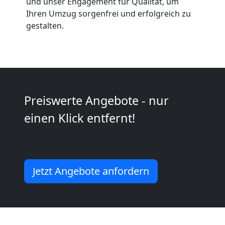
Anfrage
und unser Engagement für Qualität, um
Ihren Umzug sorgenfrei und erfolgreich zu
gestalten.
Möbeltransport
National
Preiswerte Angebote - nur
Möbeltransport
einen Klick entfernt!
International
Beiladung
Jetzt Angebote anfordern
National