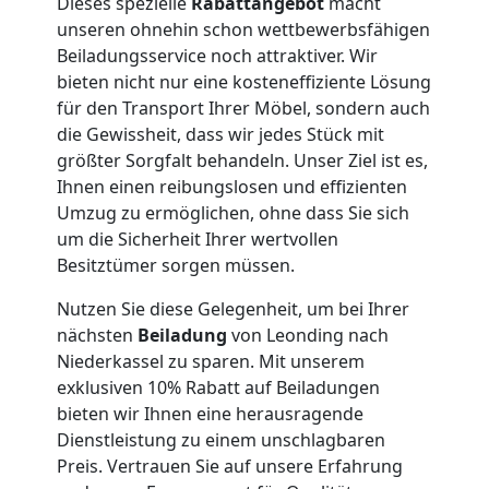
Dieses spezielle
Rabattangebot
macht
Umzug
unseren ohnehin schon wettbewerbsfähigen
Beiladungsservice noch attraktiver. Wir
bieten nicht nur eine kosteneffiziente Lösung
Leonding
für den Transport Ihrer Möbel, sondern auch
die Gewissheit, dass wir jedes Stück mit
größter Sorgfalt behandeln. Unser Ziel ist es,
Qualitäts-
Ihnen einen reibungslosen und effizienten
Umzug zu ermöglichen, ohne dass Sie sich
Umzüge
um die Sicherheit Ihrer wertvollen
Besitztümer sorgen müssen.
Leonding
Nutzen Sie diese Gelegenheit, um bei Ihrer
nächsten
Beiladung
von Leonding nach
Vereinsumzug
Niederkassel zu sparen. Mit unserem
exklusiven 10% Rabatt auf Beiladungen
bieten wir Ihnen eine herausragende
Leonding
Dienstleistung zu einem unschlagbaren
Preis. Vertrauen Sie auf unsere Erfahrung