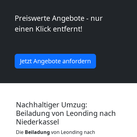
Kunsttransport
Preiswerte Angebote - nur
Leonding
einen Klick entfernt!
Umzug
Jetzt Angebote anfordern
Leonding
3
Mann
Nachhaltiger Umzug:
Beiladung von Leonding nach
+
Niederkassel
LKW
Die
Beiladung
von Leonding nach