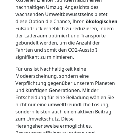
Möbellift
nachhaltigen Umzug. Angesichts des
wachsenden Umweltbewusstseins bietet
diese Option die Chance, Ihren
ökologischen
Leonding
Fußabdruck erheblich zu reduzieren, indem
der Laderaum optimiert und Transporte
gebündelt werden, um die Anzahl der
Übersiedlung
Fahrten und somit den CO2-Ausstoß
signifikant zu minimieren.
Leonding
Für uns ist Nachhaltigkeit keine
Modeerscheinung, sondern eine
Klaviertransport
Verpflichtung gegenüber unserem Planeten
und künftigen Generationen. Mit der
Leonding
Entscheidung für eine Beiladung wählen Sie
nicht nur eine umweltfreundliche Lösung,
sondern leisten auch einen aktiven Beitrag
Privatumzug
zum Umweltschutz. Diese
Herangehensweise ermöglicht es,
Ressourcen effizient zu nutzen und