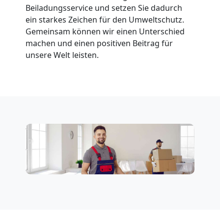
Leonding
Beiladungsservice und setzen Sie dadurch
ein starkes Zeichen für den Umweltschutz.
Gemeinsam können wir einen Unterschied
Fernumzug
machen und einen positiven Beitrag für
unsere Welt leisten.
Leonding
Firmenumzug
Leonding
Büroumzug
Leonding