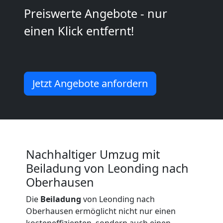
Kunsttransport
Preiswerte Angebote - nur
einen Klick entfernt!
Leonding
Umzug
Jetzt Angebote anfordern
Leonding
3
Mann
Nachhaltiger Umzug mit
Beiladung von Leonding nach
+
Oberhausen
LKW
Die
Beiladung
von Leonding nach
Oberhausen ermöglicht nicht nur einen
kosteneffizienten, sondern auch einen