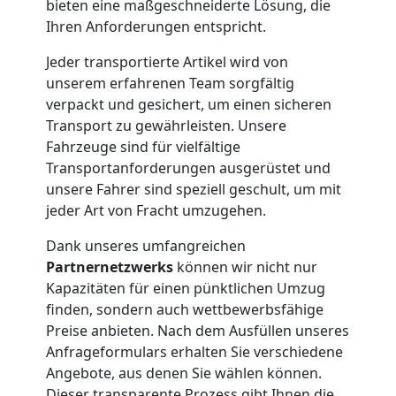
bieten eine maßgeschneiderte Lösung, die
Möbelmontage
Ihren Anforderungen entspricht.
Leonding
Jeder transportierte Artikel wird von
unserem erfahrenen Team sorgfältig
verpackt und gesichert, um einen sicheren
Möbeltransport
Transport zu gewährleisten. Unsere
Fahrzeuge sind für vielfältige
Leonding
Transportanforderungen ausgerüstet und
unsere Fahrer sind speziell geschult, um mit
jeder Art von Fracht umzugehen.
Beiladung
Dank unseres umfangreichen
Partnernetzwerks
können wir nicht nur
Leonding
Kapazitäten für einen pünktlichen Umzug
finden, sondern auch wettbewerbsfähige
Preise anbieten. Nach dem Ausfüllen unseres
Mini
Anfrageformulars erhalten Sie verschiedene
Angebote, aus denen Sie wählen können.
Dieser transparente Prozess gibt Ihnen die