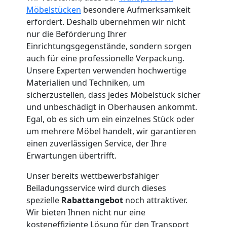
Küchenumzug
Möbelstücken
besondere Aufmerksamkeit
Leonding
erfordert. Deshalb übernehmen wir nicht
nur die Beförderung Ihrer
Einrichtungsgegenstände, sondern sorgen
Umzug
auch für eine professionelle Verpackung.
Unsere Experten verwenden hochwertige
Materialien und Techniken, um
und
sicherzustellen, dass jedes Möbelstück sicher
und unbeschädigt in Oberhausen ankommt.
Lagerung
Egal, ob es sich um ein einzelnes Stück oder
um mehrere Möbel handelt, wir garantieren
Leonding
einen zuverlässigen Service, der Ihre
Erwartungen übertrifft.
Full-
Unser bereits wettbewerbsfähiger
Beiladungsservice wird durch dieses
spezielle
Rabattangebot
noch attraktiver.
Service-
Wir bieten Ihnen nicht nur eine
kosteneffiziente Lösung für den Transport