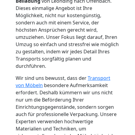
Beiladung
von Leonding nach Offenbach.
Dieses einmalige Angebot ist Ihre
Küchenumzug
Möglichkeit, nicht nur kostengünstig,
sondern auch mit einem Service, der
Leonding
höchsten Ansprüchen gerecht wird,
umzuziehen. Unser Fokus liegt darauf, Ihren
Umzug so einfach und stressfrei wie möglich
Umzug
zu gestalten, indem wir jedes Detail Ihres
Transports sorgfältig planen und
und
durchführen.
Wir sind uns bewusst, dass der
Transport
Lagerung
von Möbeln
besondere Aufmerksamkeit
erfordert. Deshalb kümmern wir uns nicht
Leonding
nur um die Beförderung Ihrer
Einrichtungsgegenstände, sondern sorgen
auch für professionelle Verpackung. Unsere
Full-
Experten verwenden hochwertige
Materialien und Techniken, um