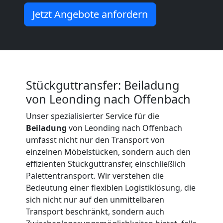
Beiladung
Jetzt Angebote anfordern
International
Internationaler
Stückguttransfer: Beiladung
von Leonding nach Offenbach
Umzug
Unser spezialisierter Service für die
Beiladung
von Leonding nach Offenbach
Nationaler
umfasst nicht nur den Transport von
einzelnen Möbelstücken, sondern auch den
Umzug
effizienten Stückguttransfer, einschließlich
Palettentransport. Wir verstehen die
Bedeutung einer flexiblen Logistiklösung, die
sich nicht nur auf den unmittelbaren
Transport beschränkt, sondern auch