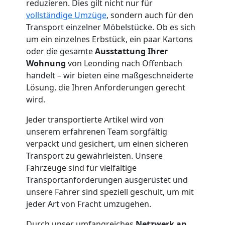
Leonding
reduzieren. Dies gilt nicht nur für
vollständige Umzüge
, sondern auch für den
Transport einzelner Möbelstücke. Ob es sich
Möbelmontage
um ein einzelnes Erbstück, ein paar Kartons
oder die gesamte
Ausstattung Ihrer
Leonding
Wohnung
von Leonding nach Offenbach
handelt – wir bieten eine maßgeschneiderte
Lösung, die Ihren Anforderungen gerecht
Möbeltransport
wird.
Leonding
Jeder transportierte Artikel wird von
unserem erfahrenen Team sorgfältig
verpackt und gesichert, um einen sicheren
Beiladung
Transport zu gewährleisten. Unsere
Fahrzeuge sind für vielfältige
Transportanforderungen ausgerüstet und
Leonding
unsere Fahrer sind speziell geschult, um mit
jeder Art von Fracht umzugehen.
Mini
Durch unser umfangreiches
Netzwerk an