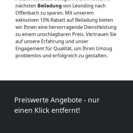
nächsten
Beiladung
von Leonding nach
Anfrage
Offenbach zu sparen. Mit unserem
exklusiven 10% Rabatt auf Beiladung bieten
wir Ihnen eine hervorragende Dienstleistung
Möbeltransport
zu einem unschlagbaren Preis. Vertrauen Sie
auf unsere Erfahrung und unser
National
Engagement für Qualität, um Ihren Umzug
problemlos und erfolgreich zu gestalten.
Möbeltransport
International
Preiswerte Angebote - nur
Beiladung
einen Klick entfernt!
National