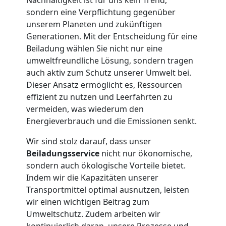
Privatumzug
sondern eine Verpflichtung gegenüber
Leonding
unserem Planeten und zukünftigen
Generationen. Mit der Entscheidung für eine
Beiladung wählen Sie nicht nur eine
Tresortransport
umweltfreundliche Lösung, sondern tragen
auch aktiv zum Schutz unserer Umwelt bei.
Dieser Ansatz ermöglicht es, Ressourcen
in
effizient zu nutzen und Leerfahrten zu
vermeiden, was wiederum den
Leonding
Energieverbrauch und die Emissionen senkt.
Wir sind stolz darauf, dass unser
Umzug
Beiladungsservice
nicht nur ökonomische,
sondern auch ökologische Vorteile bietet.
für
Indem wir die Kapazitäten unserer
Transportmittel optimal ausnutzen, leisten
wir einen wichtigen Beitrag zum
Senioren
Umweltschutz. Zudem arbeiten wir
kontinuierlich daran, unsere Prozesse und