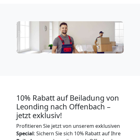
Expressumzug
Leonding
Tragehilfe
Leonding
Kleiner
10% Rabatt auf Beiladung von
Leonding nach Offenbach –
Umzug
jetzt exklusiv!
Profitieren Sie jetzt von unserem exklusiven
Leonding
Special
: Sichern Sie sich 10% Rabatt auf Ihre