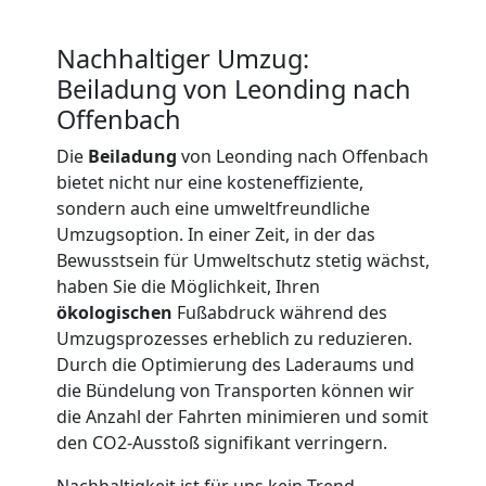
LKW
Nachhaltiger Umzug:
Möbellift
Beiladung von Leonding nach
Offenbach
Leonding
Die
Beiladung
von Leonding nach Offenbach
bietet nicht nur eine kosteneffiziente,
sondern auch eine umweltfreundliche
Übersiedlung
Umzugsoption. In einer Zeit, in der das
Bewusstsein für Umweltschutz stetig wächst,
Leonding
haben Sie die Möglichkeit, Ihren
ökologischen
Fußabdruck während des
Umzugsprozesses erheblich zu reduzieren.
Klaviertransport
Durch die Optimierung des Laderaums und
die Bündelung von Transporten können wir
Leonding
die Anzahl der Fahrten minimieren und somit
den CO2-Ausstoß signifikant verringern.
Nachhaltigkeit ist für uns kein Trend,