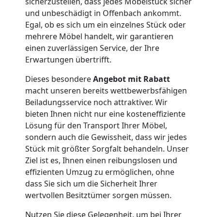
Service-
sicherzustellen, dass jedes Möbelstück sicher
und unbeschädigt in Offenbach ankommt.
Umzug
Egal, ob es sich um ein einzelnes Stück oder
mehrere Möbel handelt, wir garantieren
einen zuverlässigen Service, der Ihre
Leonding
Erwartungen übertrifft.
Dieses besondere
Angebot mit Rabatt
Qualitäts-
macht unseren bereits wettbewerbsfähigen
Beiladungsservice noch attraktiver. Wir
Umzüge
bieten Ihnen nicht nur eine kosteneffiziente
Lösung für den Transport Ihrer Möbel,
Leonding
sondern auch die Gewissheit, dass wir jedes
Stück mit größter Sorgfalt behandeln. Unser
Ziel ist es, Ihnen einen reibungslosen und
Vereinsumzug
effizienten Umzug zu ermöglichen, ohne
dass Sie sich um die Sicherheit Ihrer
wertvollen Besitztümer sorgen müssen.
Leonding
Nutzen Sie diese Gelegenheit, um bei Ihrer