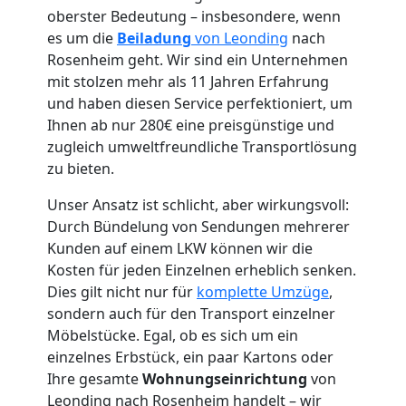
oberster Bedeutung – insbesondere, wenn
es um die
Beiladung
von Leonding
nach
Rosenheim geht. Wir sind ein Unternehmen
mit stolzen mehr als 11 Jahren Erfahrung
Umzugshelfer
und haben diesen Service perfektioniert, um
Ihnen ab nur 280€ eine preisgünstige und
Leonding
zugleich umweltfreundliche Transportlösung
zu bieten.
Möbeltaxi
Unser Ansatz ist schlicht, aber wirkungsvoll:
Durch Bündelung von Sendungen mehrerer
Kunden auf einem LKW können wir die
Leonding
Kosten für jeden Einzelnen erheblich senken.
Dies gilt nicht nur für
komplette Umzüge
,
Kleintransport
sondern auch für den Transport einzelner
Möbelstücke. Egal, ob es sich um ein
einzelnes Erbstück, ein paar Kartons oder
Leonding
Ihre gesamte
Wohnungseinrichtung
von
Leonding nach Rosenheim handelt – wir