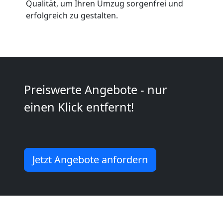
Anfrage
Qualität, um Ihren Umzug sorgenfrei und
erfolgreich zu gestalten.
Möbeltransport
National
Preiswerte Angebote - nur
Möbeltransport
einen Klick entfernt!
International
Beiladung
Jetzt Angebote anfordern
National
Beiladung