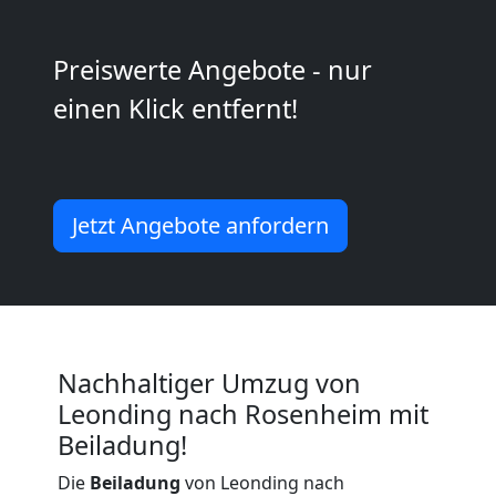
Kunsttransport
Preiswerte Angebote - nur
Leonding
einen Klick entfernt!
Umzug
Leonding
Jetzt Angebote anfordern
3
Mann
Nachhaltiger Umzug von
+
Leonding nach Rosenheim mit
Beiladung!
LKW
Die
Beiladung
von Leonding nach