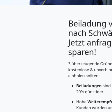
Beiladung 
nach Schwä
Jetzt anfra
sparen!
3 überzeugende Gründe
Umzugshelfer
kostenlose & unverbin
einholen sollten:
Leonding
Beiladungen
sind
20% günstiger!
Möbeltaxi
Hohe
Weiterempf
Kunden würden un