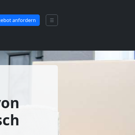
ebot anfordern
☰
von
sch