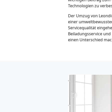
Klaviertransport
Technologien zu verbes
Leonding
Der Umzug von Leondi
einer umweltbewussten
Servicequalität einge
Privatumzug
Beiladungsservice und
einen Unterschied mach
Leonding
Tresortransport
in
Leonding