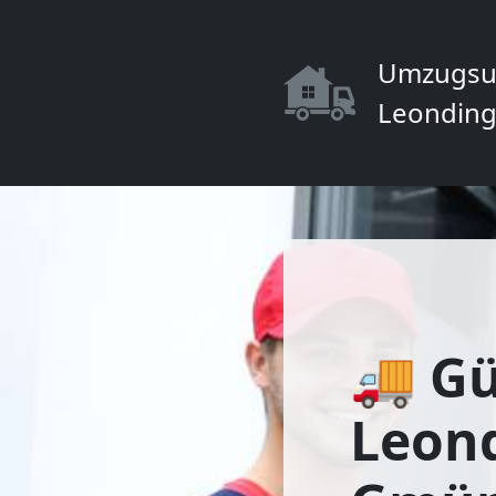
Umzugsu
Leonding
🚚 Gü
Leon