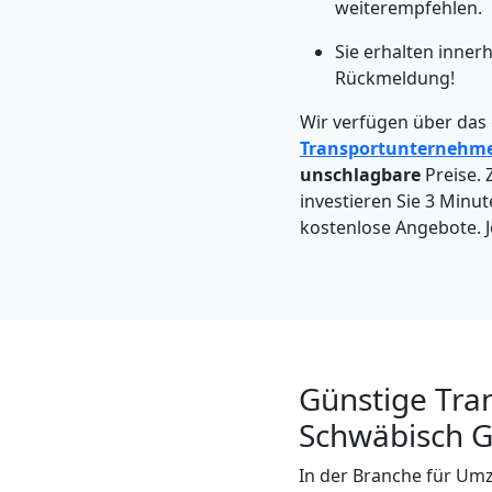
Leonding
weiterempfehlen.
Sie erhalten inner
Rückmeldung!
Kleintransport
Wir verfügen über das
Leonding
Transportunternehm
unschlagbare
Preise. 
investieren Sie 3 Minut
Möbelmontage
kostenlose Angebote. J
Leonding
Möbeltransport
Günstige Tra
Leonding
Schwäbisch 
In der Branche für Umz