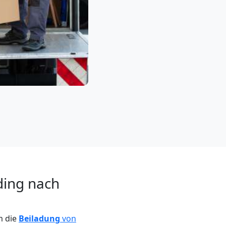
ding nach
m die
Beiladung
von