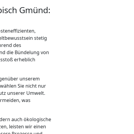
bisch Gmünd:
teneffizienten,
ltbewusstsein stetig
hrend des
nd die Bündelung von
sstoß erheblich
gegenüber unserem
wählen Sie nicht nur
hutz unserer Umwelt.
vermeiden, was
ndern auch ökologische
en, leisten wir einen
nsere Prozesse und