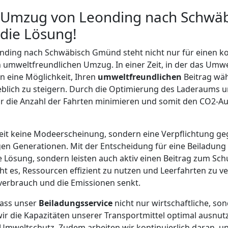
r Umzug von Leonding nach Schwä
 die Lösung!
ding nach Schwäbisch Gmünd steht nicht nur für einen kos
 umweltfreundlichen Umzug. In einer Zeit, in der das Umwe
en eine Möglichkeit, Ihren
umweltfreundlichen
Beitrag wä
lich zu steigern. Durch die Optimierung des Laderaums u
r die Anzahl der Fahrten minimieren und somit den CO2-Au
gkeit keine Modeerscheinung, sondern eine Verpflichtung 
en Generationen. Mit der Entscheidung für eine Beiladung 
 Lösung, sondern leisten auch aktiv einen Beitrag zum Sc
ht es, Ressourcen effizient zu nutzen und Leerfahrten zu 
erbrauch und die Emissionen senkt.
dass unser
Beiladungsservice
nicht nur wirtschaftliche, so
wir die Kapazitäten unserer Transportmittel optimal ausnutz
Umweltschutz. Zudem arbeiten wir kontinuierlich daran, u