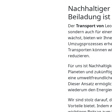
Nachhaltige
Mann
Beiladung ist
+
Der
Transport von
Leon
sondern auch für einen
LKW
wächst, bieten wir Ihn
Umzugsprozesses erheb
Transporten können wi
Möbellift
reduzieren.
Leonding
Für uns ist Nachhalti
Planeten und zukünftig
eine umweltfreundliche
Übersiedlung
Dieser Ansatz ermöglic
wiederum den Energiev
Leonding
Wir sind stolz darauf, 
Vorteile bietet. Indem 
wichtigen Beitrag zum 