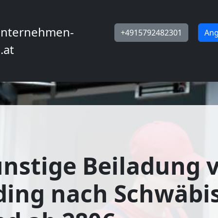
nternehmen-
+4915792482301
Ang
.at
nstige Beiladung 
ding nach Schwäbi