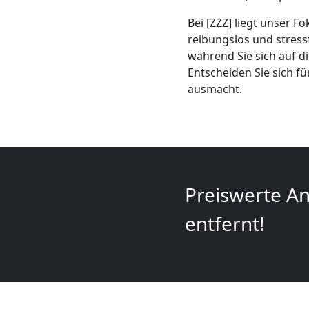
+
Bei [ZZZ] liegt unser F
reibungslos und stress
LKW
während Sie sich auf 
Entscheiden Sie sich f
Leonding
ausmacht.
Kunsttransport
Leonding
Preiswerte An
entfernt!
Umzug
Leonding
3