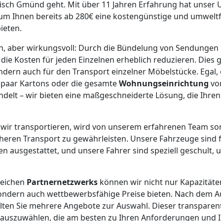
sch Gmünd geht. Mit über 11 Jahren Erfahrung hat unser
, um Ihnen bereits ab 280€ eine kostengünstige und umwelt
ieten.
ach, aber wirkungsvoll: Durch die Bündelung von Sendunge
e Kosten für jeden Einzelnen erheblich reduzieren. Dies gi
ondern auch für den Transport einzelner Möbelstücke. Egal, 
n paar Kartons oder die gesamte
Wohnungseinrichtung
vo
elt – wir bieten eine maßgeschneiderte Lösung, die Ihre
wir transportieren, wird von unserem erfahrenen Team sor
cheren Transport zu gewährleisten. Unsere Fahrzeuge sind 
 ausgestattet, und unsere Fahrer sind speziell geschult, u
reichen
Partnernetzwerks
können wir nicht nur Kapazitäte
sondern auch wettbewerbsfähige Preise bieten. Nach dem A
ten Sie mehrere Angebote zur Auswahl. Dieser transparent
on auszuwählen, die am besten zu Ihren Anforderungen und 