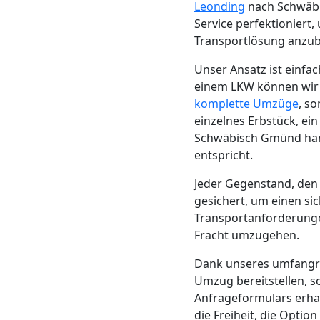
Beiladung
Leonding
nach Schwäbi
Service perfektioniert
Leonding
Transportlösung anzub
Unser Ansatz ist einf
einem LKW können wir di
Mini
komplette Umzüge
, s
einzelnes Erbstück, ei
Umzug
Schwäbisch Gmünd hand
entspricht.
Leonding
Jeder Gegenstand, den 
gesichert, um einen si
Umzug
Transportanforderungen
Fracht umzugehen.
2
Dank unseres umfang
Umzug bereitstellen, 
Mann
Anfrageformulars erhal
die Freiheit, die Opti