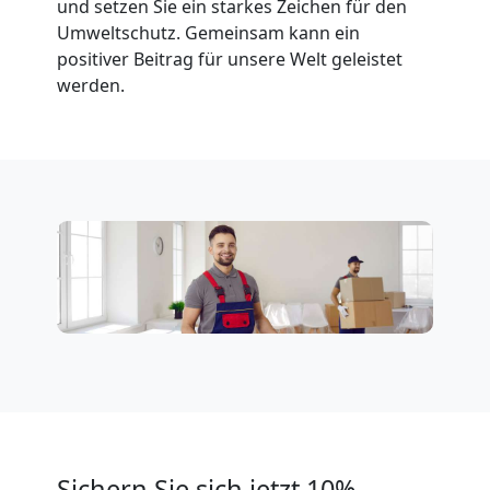
Leonding
und setzen Sie ein starkes Zeichen für den
Umweltschutz. Gemeinsam kann ein
positiver Beitrag für unsere Welt geleistet
Fernumzug
werden.
Leonding
Firmenumzug
Leonding
Büroumzug
Leonding
Expressumzug
Sichern Sie sich jetzt 10%