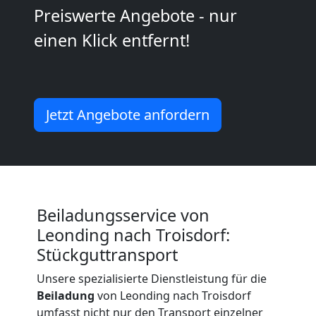
Preiswerte Angebote - nur
Möbeltransport
einen Klick entfernt!
National
Möbeltransport
Jetzt Angebote anfordern
International
Beiladung
Beiladungsservice von
Leonding nach Troisdorf:
National
Stückguttransport
Unsere spezialisierte Dienstleistung für die
Beiladung
Beiladung
von Leonding nach Troisdorf
umfasst nicht nur den Transport einzelner