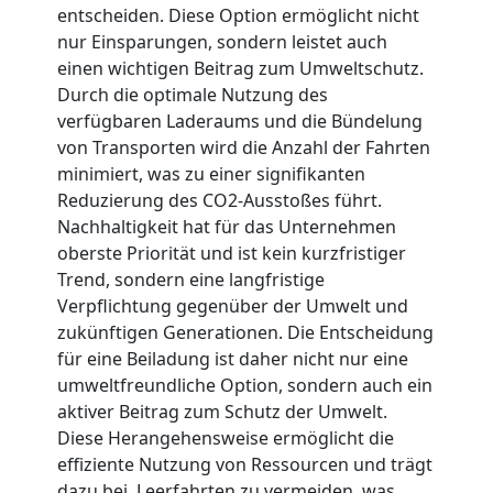
Möbellift
entscheiden. Diese Option ermöglicht nicht
nur Einsparungen, sondern leistet auch
Leonding
einen wichtigen Beitrag zum Umweltschutz.
Durch die optimale Nutzung des
verfügbaren Laderaums und die Bündelung
Übersiedlung
von Transporten wird die Anzahl der Fahrten
minimiert, was zu einer signifikanten
Leonding
Reduzierung des CO2-Ausstoßes führt.
Nachhaltigkeit hat für das Unternehmen
oberste Priorität und ist kein kurzfristiger
Klaviertransport
Trend, sondern eine langfristige
Verpflichtung gegenüber der Umwelt und
Leonding
zukünftigen Generationen. Die Entscheidung
für eine Beiladung ist daher nicht nur eine
umweltfreundliche Option, sondern auch ein
Privatumzug
aktiver Beitrag zum Schutz der Umwelt.
Diese Herangehensweise ermöglicht die
effiziente Nutzung von Ressourcen und trägt
Leonding
dazu bei, Leerfahrten zu vermeiden, was