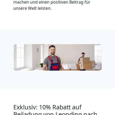
Leonding
machen und einen positiven Beitrag für
unsere Welt leisten.
Expressumzug
Leonding
Tragehilfe
Leonding
Kleiner
Umzug
Exklusiv: 10% Rabatt auf
Leonding
Beiladung von Leonding nach