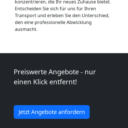
Leonding
konzentrieren, die Ihr neues Zuhause bietet.
Entscheiden Sie sich für uns für Ihren
Transport und erleben Sie den Unterschied,
Kunsttransport
den eine professionelle Abwicklung
ausmacht.
Leonding
Umzug
Preiswerte Angebote - nur
Leonding
einen Klick entfernt!
3
Mann
Jetzt Angebote anfordern
+