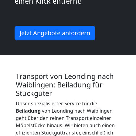
einen Klick entfernt!
Beiladung
International
Jetzt Angebote anfordern
Internationaler
Umzug
Transport von Leonding nach
Waiblingen: Beiladung für
Nationaler
Stückgüter
Unser spezialisierter Service für die
Umzug
Beiladung
von Leonding nach Waiblingen
geht über den reinen Transport einzelner
Möbelstücke hinaus. Wir bieten auch einen
effizienten Stückguttransfer, einschließlich