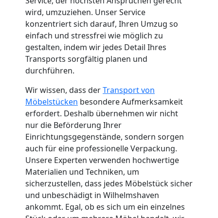
Service, der höchsten Ansprüchen gerecht
wird, umzuziehen. Unser Service
Küchenumzug
konzentriert sich darauf, Ihren Umzug so
einfach und stressfrei wie möglich zu
Leonding
gestalten, indem wir jedes Detail Ihres
Transports sorgfältig planen und
durchführen.
Umzug
Wir wissen, dass der
Transport von
Möbelstücken
besondere Aufmerksamkeit
und
erfordert. Deshalb übernehmen wir nicht
nur die Beförderung Ihrer
Lagerung
Einrichtungsgegenstände, sondern sorgen
auch für eine professionelle Verpackung.
Leonding
Unsere Experten verwenden hochwertige
Materialien und Techniken, um
sicherzustellen, dass jedes Möbelstück sicher
Full-
und unbeschädigt in Wilhelmshaven
ankommt. Egal, ob es sich um ein einzelnes