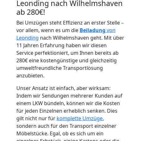
Leonding nach Wilhelmshaven
ab 280€!
Bei Umzügen steht Effizienz an erster Stelle –
vor allem, wenn es um die
Beiladung
von
Leonding
nach Wilhelmshaven geht. Mit über
Umzugshelfer
11 Jahren Erfahrung haben wir diesen
Service perfektioniert, um Ihnen bereits ab
Leonding
280€ eine kostengünstige und gleichzeitig
umweltfreundliche Transportlösung
anzubieten.
Möbeltaxi
Unser Ansatz ist einfach, aber wirksam:
Indem wir Sendungen mehrerer Kunden auf
Leonding
einem LKW bündeln, können wir die Kosten
für jeden Einzelnen erheblich senken. Dies
gilt nicht nur für
komplette Umzüge
,
Kleintransport
sondern auch für den Transport einzelner
Möbelstücke. Egal, ob es sich um ein
einzelnes Erbstück, einige Kartons oder die