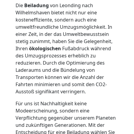
LKW
Die
Beiladung
von Leonding nach
Wilhelmshaven bietet nicht nur eine
kosteneffiziente, sondern auch eine
Möbellift
umweltfreundliche Umzugsmöglichkeit. In
einer Zeit, in der das Umweltbewusstsein
Leonding
stetig zunimmt, haben Sie die Gelegenheit,
Ihren
ökologischen
Fußabdruck während
des Umzugsprozesses erheblich zu
Übersiedlung
reduzieren. Durch die Optimierung des
Laderaums und die Bündelung von
Leonding
Transporten können wir die Anzahl der
Fahrten minimieren und somit den CO2-
Ausstoß signifikant verringern.
Klaviertransport
Für uns ist Nachhaltigkeit keine
Modeerscheinung, sondern eine
Leonding
Verpflichtung gegenüber unserem Planeten
und zukünftigen Generationen. Mit der
Entscheidung für eine Beiladung wählen Sie