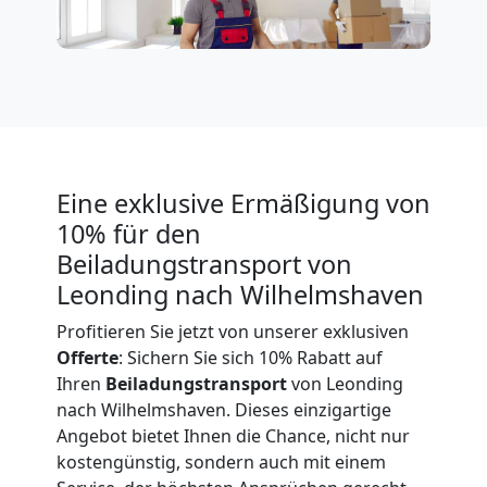
Leonding
Expressumzug
Leonding
Tragehilfe
Eine exklusive Ermäßigung von
10% für den
Leonding
Beiladungstransport von
Leonding nach Wilhelmshaven
Profitieren Sie jetzt von unserer exklusiven
Kleiner
Offerte
: Sichern Sie sich 10% Rabatt auf
Ihren
Beiladungstransport
von Leonding
Umzug
nach Wilhelmshaven. Dieses einzigartige
Angebot bietet Ihnen die Chance, nicht nur
Leonding
kostengünstig, sondern auch mit einem