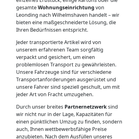
Leonding
gesamte
Wohnungseinrichtung
von
Leonding nach Wilhelmshaven handelt – wir
Möbelmontage
bieten eine maßgeschneiderte Lösung, die
Ihren Bedürfnissen entspricht.
Leonding
Jeder transportierte Artikel wird von
unserem erfahrenen Team sorgfältig
Möbeltransport
verpackt und gesichert, um einen
problemlosen Transport zu gewährleisten.
Unsere Fahrzeuge sind für verschiedene
Leonding
Transportanforderungen ausgerüstet und
unsere Fahrer sind speziell geschult, um mit
jeder Art von Fracht umzugehen.
Beiladung
Durch unser breites
Partnernetzwerk
sind
Leonding
wir nicht nur in der Lage, Kapazitäten für
einen pünktlichen Umzug zu finden, sondern
auch, Ihnen wettbewerbsfähige Preise
Mini
anzubieten. Nach dem Ausfüllen unseres