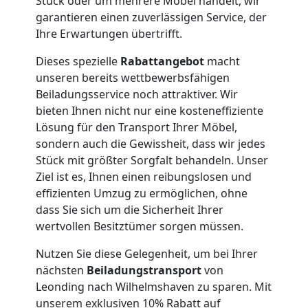
Service-
Stück oder um mehrere Möbel handelt, wir
garantieren einen zuverlässigen Service, der
Ihre Erwartungen übertrifft.
Umzug
Dieses spezielle
Rabattangebot
macht
Leonding
unseren bereits wettbewerbsfähigen
Beiladungsservice noch attraktiver. Wir
bieten Ihnen nicht nur eine kosteneffiziente
Qualitäts-
Lösung für den Transport Ihrer Möbel,
sondern auch die Gewissheit, dass wir jedes
Umzüge
Stück mit größter Sorgfalt behandeln. Unser
Ziel ist es, Ihnen einen reibungslosen und
effizienten Umzug zu ermöglichen, ohne
Leonding
dass Sie sich um die Sicherheit Ihrer
wertvollen Besitztümer sorgen müssen.
Vereinsumzug
Nutzen Sie diese Gelegenheit, um bei Ihrer
nächsten
Beiladungstransport
von
Leonding
Leonding nach Wilhelmshaven zu sparen. Mit
unserem exklusiven 10% Rabatt auf