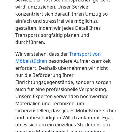
Küchenumzug
wird, umzuziehen. Unser Service
konzentriert sich darauf, Ihren Umzug so
Leonding
einfach und stressfrei wie möglich zu
gestalten, indem wir jedes Detail Ihres
Transports sorgfältig planen und
Umzug
durchführen.
Wir verstehen, dass der
Transport von
und
Möbelstücken
besondere Aufmerksamkeit
erfordert. Deshalb übernehmen wir nicht
Lagerung
nur die Beförderung Ihrer
Einrichtungsgegenstände, sondern sorgen
Leonding
auch für eine professionelle Verpackung.
Unsere Experten verwenden hochwertige
Materialien und Techniken, um
Full-
sicherzustellen, dass jedes Möbelstück sicher
und unbeschädigt in Willich ankommt. Egal,
ob es sich um ein einzelnes Stück oder um
Service-
mehrere Möbel handelt, wir garantieren