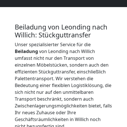
Beiladung
International
Beiladung von Leonding nach
Willich: Stückguttransfer
Internationaler
Unser spezialisierter Service für die
Beiladung
von Leonding nach Willich
Umzug
umfasst nicht nur den Transport von
einzelnen Möbelstücken, sondern auch den
Nationaler
effizienten Stückguttransfer, einschließlich
Palettentransport. Wir verstehen die
Bedeutung einer flexiblen Logistiklösung, die
Umzug
sich nicht nur auf den unmittelbaren
Transport beschränkt, sondern auch
Zwischenlagerungsmöglichkeiten bietet, falls
Ihr neues Zuhause oder Ihre
Geschäftsräumlichkeiten in Willich noch
nicht bezugsfertig sind.