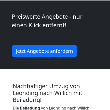
Kunsttransport
Preiswerte Angebote - nur
Leonding
einen Klick entfernt!
Umzug
Jetzt Angebote anfordern
Leonding
3
Mann
Nachhaltiger Umzug von
Leonding nach Willich mit
+
Beiladung!
LKW
Die
Beiladung
von Leonding nach Willich