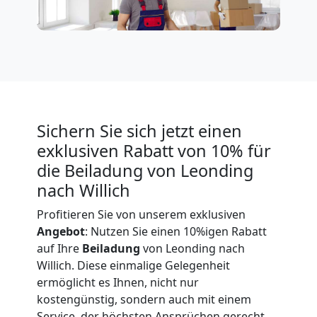
Expressumzug
Leonding
Tragehilfe
Sichern Sie sich jetzt einen
exklusiven Rabatt von 10% für
Leonding
die Beiladung von Leonding
nach Willich
Kleiner
Profitieren Sie von unserem exklusiven
Angebot
: Nutzen Sie einen 10%igen Rabatt
Umzug
auf Ihre
Beiladung
von Leonding nach
Willich. Diese einmalige Gelegenheit
Leonding
ermöglicht es Ihnen, nicht nur
kostengünstig, sondern auch mit einem
Service, der höchsten Ansprüchen gerecht