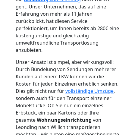
geht. Unser Unternehmen, das auf eine
Erfahrung von mehr als 11 Jahren
zurückblickt, hat diesen Service
perfektioniert, um Ihnen bereits ab 280€ eine
Umzugshelfer
kostengünstige und gleichzeitig
umweltfreundliche Transportlösung
anzubieten.
Leonding
Unser Ansatz ist simpel, aber wirkungsvoll:
Durch Bündelung von Sendungen mehrerer
Möbeltaxi
Kunden auf einem LKW können wir die
Kosten für jeden Einzelnen erheblich senken.
Leonding
Dies gilt nicht nur für
vollständige Umzüge
,
sondern auch für den Transport einzelner
Möbelstücke. Ob Sie nun ein einzelnes
Kleintransport
Erbstück, ein paar Kartons oder Ihre
gesamte
Wohnungseinrichtung
von
Leonding
Leonding nach Willich transportieren
möchten – wir bieten eine maßgeschneiderte