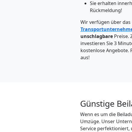
Leonding
Sie erhalten inner
Rückmeldung!
Kleintransport
Wir verfügen über das
Transportunternehm
unschlagbare
Preise. 
Leonding
investieren Sie 3 Minut
kostenlose Angebote. F
aus!
Möbelmontage
Leonding
Möbeltransport
Günstige Bei
Leonding
Wenn es um die Beiladu
Umzüge. Unser Unterneh
Service perfektioniert