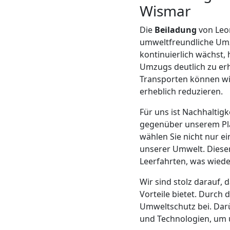
Wismar
Mann
Die
Beiladung
von Leon
umweltfreundliche Umzu
+
kontinuierlich wächst,
Umzugs deutlich zu er
LKW
Transporten können wir
erheblich reduzieren.
Möbellift
Für uns ist Nachhalti
gegenüber unserem Pla
Leonding
wählen Sie nicht nur e
unserer Umwelt. Diese
Leerfahrten, was wied
Übersiedlung
Wir sind stolz darauf, 
Vorteile bietet. Durch
Leonding
Umweltschutz bei. Darü
und Technologien, um u