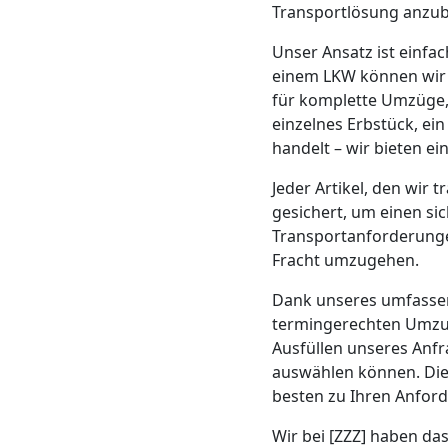
Beiladung
Transportlösung anzub
Unser Ansatz ist einf
Leonding
einem LKW können wir d
für komplette Umzüge, 
Mini
einzelnes Erbstück, e
handelt – wir bieten e
Umzug
Jeder Artikel, den wir
gesichert, um einen si
Leonding
Transportanforderungen
Fracht umzugehen.
Dank unseres umfassend
Umzug
termingerechten Umzug
Ausfüllen unseres Anfr
2
auswählen können. Dies
besten zu Ihren Anfor
Mann
Wir bei [ZZZ] haben da