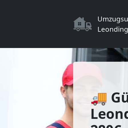
Umzugsu
Leonding
🚚 Gü
Leon