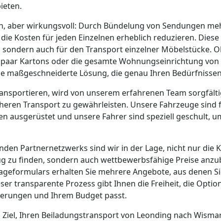
ieten.
ach, aber wirkungsvoll: Durch Bündelung von Sendungen me
ie Kosten für jeden Einzelnen erheblich reduzieren. Diese 
sondern auch für den Transport einzelner Möbelstücke. Ob
in paar Kartons oder die gesamte Wohnungseinrichtung vo
ine maßgeschneiderte Lösung, die genau Ihren Bedürfnissen
 transportieren, wird von unserem erfahrenen Team sorgfält
cheren Transport zu gewährleisten. Unsere Fahrzeuge sind 
 ausgerüstet und unsere Fahrer sind speziell geschult, um
en Partnernetzwerks sind wir in der Lage, nicht nur die K
 zu finden, sondern auch wettbewerbsfähige Preise anzu
ageformulars erhalten Sie mehrere Angebote, aus denen Sie
er transparente Prozess gibt Ihnen die Freiheit, die Optio
derungen und Ihrem Budget passt.
s Ziel, Ihren Beiladungstransport von Leonding nach Wisma