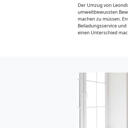
Klaviertransport
Der Umzug von Leondi
umweltbewussten Beweg
Leonding
machen zu müssen. Ent
Beiladungsservice und
einen Unterschied mach
Privatumzug
Leonding
Tresortransport
in
Leonding