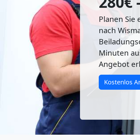
280€ 
Planen Sie
nach Wismar
Beiladungso
Minuten au
Angebot er
Kostenlos A