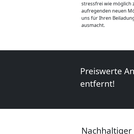
stressfrei wie möglich 
+
aufregenden neuen Mögl
uns für Ihren Beiladun
LKW
ausmacht.
Leonding
Kunsttransport
Preiswerte An
Leonding
entfernt!
Umzug
Leonding
3
Nachhaltiger