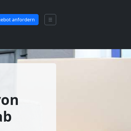
ebot anfordern
☰
von
ab