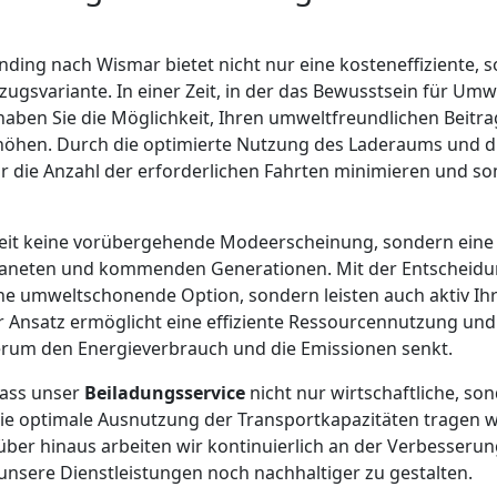
ding nach Wismar bietet nicht nur eine kosteneffiziente, 
gsvariante. In einer Zeit, in der das Bewusstsein für Umw
 haben Sie die Möglichkeit, Ihren umweltfreundlichen Beit
höhen. Durch die optimierte Nutzung des Laderaums und d
 die Anzahl der erforderlichen Fahrten minimieren und so
gkeit keine vorübergehende Modeerscheinung, sondern eine
neten und kommenden Generationen. Mit der Entscheidun
ine umweltschonende Option, sondern leisten auch aktiv Ih
r Ansatz ermöglicht eine effiziente Ressourcennutzung un
erum den Energieverbrauch und die Emissionen senkt.
dass unser
Beiladungsservice
nicht nur wirtschaftliche, so
 die optimale Ausnutzung der Transportkapazitäten tragen w
ber hinaus arbeiten wir kontinuierlich an der Verbesseru
nsere Dienstleistungen noch nachhaltiger zu gestalten.