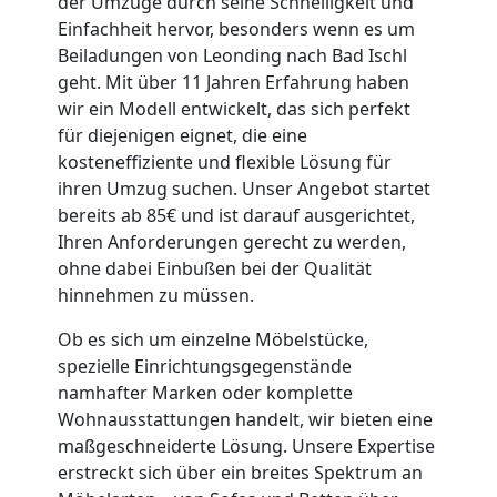
der Umzüge durch seine Schnelligkeit und
Einfachheit hervor, besonders wenn es um
Beiladungen von Leonding nach Bad Ischl
Umzugshelfer
geht. Mit über 11 Jahren Erfahrung haben
wir ein Modell entwickelt, das sich perfekt
Leonding
für diejenigen eignet, die eine
kosteneffiziente und flexible Lösung für
ihren Umzug suchen. Unser Angebot startet
Möbeltaxi
bereits ab 85€ und ist darauf ausgerichtet,
Ihren Anforderungen gerecht zu werden,
Leonding
ohne dabei Einbußen bei der Qualität
hinnehmen zu müssen.
Kleintransport
Ob es sich um einzelne Möbelstücke,
spezielle Einrichtungsgegenstände
namhafter Marken oder komplette
Leonding
Wohnausstattungen handelt, wir bieten eine
maßgeschneiderte Lösung. Unsere Expertise
erstreckt sich über ein breites Spektrum an
Möbelmontage