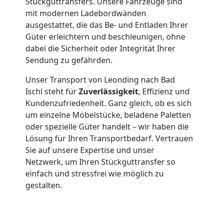
Stückguttransfers. Unsere Fahrzeuge sind
mit modernen Ladebordwänden
Leonding
ausgestattet, die das Be- und Entladen Ihrer
Güter erleichtern und beschleunigen, ohne
Qualitäts-
dabei die Sicherheit oder Integrität Ihrer
Sendung zu gefährden.
Umzüge
Unser Transport von Leonding nach Bad
Ischl steht für
Zuverlässigkeit
, Effizienz und
Leonding
Kundenzufriedenheit. Ganz gleich, ob es sich
um einzelne Möbelstücke, beladene Paletten
oder spezielle Güter handelt – wir haben die
Vereinsumzug
Lösung für Ihren Transportbedarf. Vertrauen
Sie auf unsere Expertise und unser
Leonding
Netzwerk, um Ihren Stückguttransfer so
einfach und stressfrei wie möglich zu
gestalten.
Anfrage