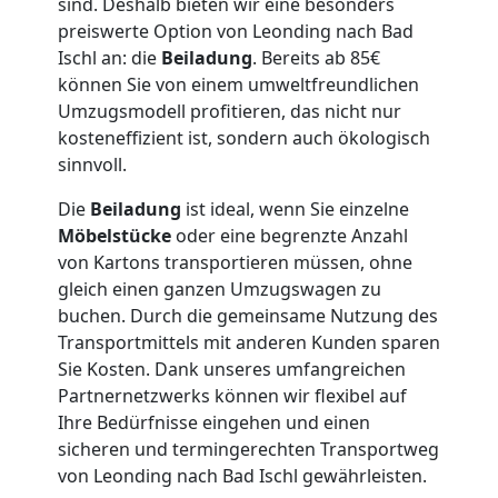
Möbellift
sind. Deshalb bieten wir eine besonders
preiswerte Option von Leonding nach Bad
Leonding
Ischl an: die
Beiladung
. Bereits ab 85€
können Sie von einem umweltfreundlichen
Umzugsmodell profitieren, das nicht nur
Übersiedlung
kosteneffizient ist, sondern auch ökologisch
sinnvoll.
Leonding
Die
Beiladung
ist ideal, wenn Sie einzelne
Möbelstücke
oder eine begrenzte Anzahl
von Kartons transportieren müssen, ohne
Klaviertransport
gleich einen ganzen Umzugswagen zu
buchen. Durch die gemeinsame Nutzung des
Leonding
Transportmittels mit anderen Kunden sparen
Sie Kosten. Dank unseres umfangreichen
Partnernetzwerks können wir flexibel auf
Privatumzug
Ihre Bedürfnisse eingehen und einen
sicheren und termingerechten Transportweg
Leonding
von Leonding nach Bad Ischl gewährleisten.