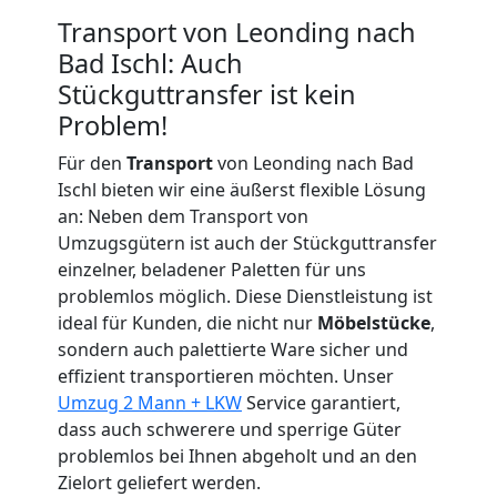
Transport von Leonding nach
Leonding
Bad Ischl: Auch
Stückguttransfer ist kein
Tragehilfe
Problem!
Für den
Transport
von Leonding nach Bad
Leonding
Ischl bieten wir eine äußerst flexible Lösung
an: Neben dem Transport von
Umzugsgütern ist auch der Stückguttransfer
Kleiner
einzelner, beladener Paletten für uns
problemlos möglich. Diese Dienstleistung ist
Umzug
ideal für Kunden, die nicht nur
Möbelstücke
,
sondern auch palettierte Ware sicher und
Leonding
effizient transportieren möchten. Unser
Umzug 2 Mann + LKW
Service garantiert,
dass auch schwerere und sperrige Güter
Küchenumzug
problemlos bei Ihnen abgeholt und an den
Zielort geliefert werden.