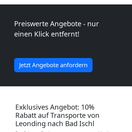
Möbeltransport
Preiswerte Angebote - nur
National
einen Klick entfernt!
Möbeltransport
International
Jetzt Angebote anfordern
Beiladung
National
Exklusives Angebot: 10%
Rabatt auf Transporte von
Beiladung
Leonding nach Bad Ischl