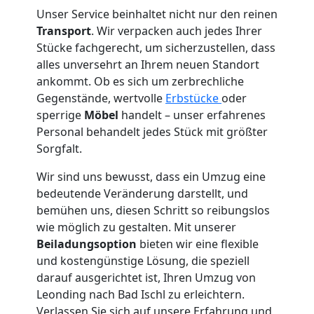
Unser Service beinhaltet nicht nur den reinen
Tresortransport
Transport
. Wir verpacken auch jedes Ihrer
Stücke fachgerecht, um sicherzustellen, dass
alles unversehrt an Ihrem neuen Standort
in
ankommt. Ob es sich um zerbrechliche
Gegenstände, wertvolle
Erbstücke
oder
Leonding
sperrige
Möbel
handelt – unser erfahrenes
Personal behandelt jedes Stück mit größter
Sorgfalt.
Umzug
Wir sind uns bewusst, dass ein Umzug eine
für
bedeutende Veränderung darstellt, und
bemühen uns, diesen Schritt so reibungslos
wie möglich zu gestalten. Mit unserer
Senioren
Beiladungsoption
bieten wir eine flexible
und kostengünstige Lösung, die speziell
in
darauf ausgerichtet ist, Ihren Umzug von
Leonding nach Bad Ischl zu erleichtern.
Leonding
Verlassen Sie sich auf unsere Erfahrung und