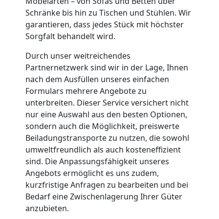
Möbelarten – von Sofas und Betten über
Schränke bis hin zu Tischen und Stühlen. Wir
Leonding
garantieren, dass jedes Stück mit höchster
Sorgfalt behandelt wird.
Möbeltransport
Durch unser weitreichendes
Partnernetzwerk sind wir in der Lage, Ihnen
Leonding
nach dem Ausfüllen unseres einfachen
Formulars mehrere Angebote zu
unterbreiten. Dieser Service versichert nicht
Beiladung
nur eine Auswahl aus den besten Optionen,
sondern auch die Möglichkeit, preiswerte
Beiladungstransporte zu nutzen, die sowohl
Leonding
umweltfreundlich als auch kosteneffizient
sind. Die Anpassungsfähigkeit unseres
Mini
Angebots ermöglicht es uns zudem,
kurzfristige Anfragen zu bearbeiten und bei
Bedarf eine Zwischenlagerung Ihrer Güter
Umzug
anzubieten.