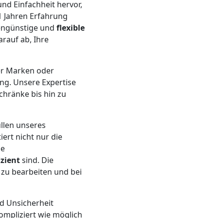
und Einfachheit hervor,
1 Jahren Erfahrung
stengünstige und
flexible
rauf ab, Ihre
er Marken oder
g. Unsere Expertise
chränke bis hin zu
llen unseres
ert nicht nur die
ge
izient
sind. Die
zu bearbeiten und bei
nd Unsicherheit
mpliziert wie möglich