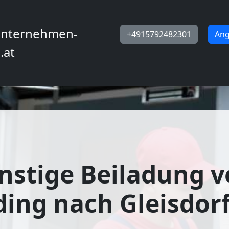
nternehmen-
+4915792482301
Ang
.at
stige Beiladung 
ing nach Gleisdorf