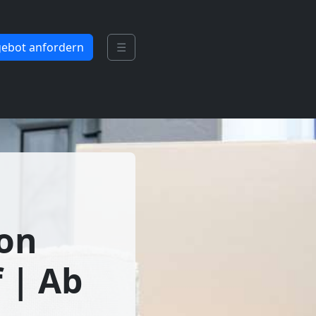
ebot anfordern
☰
von
 | Ab