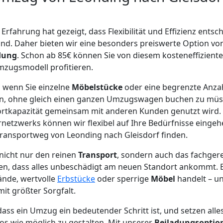
Erfahrung hat gezeigt, dass Flexibilität und Effizienz entsc
nd. Daher bieten wir eine besonders preiswerte Option vo
dung
. Schon ab 85€ können Sie von diesem kosteneffizient
zugsmodell profitieren.
l, wenn Sie einzelne
Möbelstücke
oder eine begrenzte Anza
en, ohne gleich einen ganzen Umzugswagen buchen zu müs
portkapazität gemeinsam mit anderen Kunden genutzt wird.
etzwerks können wir flexibel auf Ihre Bedürfnisse eingeh
ransportweg von Leonding nach Gleisdorf finden.
nicht nur den reinen
Transport
, sondern auch das fachger
len, dass alles unbeschädigt am neuen Standort ankommt. E
ände, wertvolle
Erbstücke
oder sperrige
Möbel
handelt – u
it größter Sorgfalt.
ass ein Umzug ein bedeutender Schritt ist, und setzen alle
s wie möglich zu gestalten. Mit unserer
Beiladungsoptio