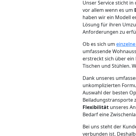
Beiladung
Unser Service sticht in
vor allem wenn es um
Leonding
haben wir ein Modell en
Lösung für ihren Umzug
Anforderungen zu erfül
Mini
Ob es sich um
einzeln
umfassende Wohnaussta
Umzug
erstreckt sich über ei
Tischen und Stühlen. Wi
Leonding
Dank unseres umfass
unkomplizierten Formul
Umzug
Auswahl der besten Opt
Beiladungstransporte z
Flexibilität
unseres Ang
2
Bedarf eine Zwischenla
Mann
Bei uns steht der Kund
verbunden ist. Deshal