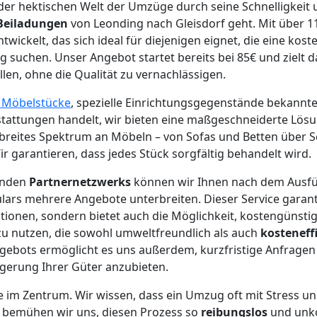
 der hektischen Welt der Umzüge durch seine Schnelligkeit 
Beiladungen
von Leonding nach Gleisdorf geht. Mit über 1
twickelt, das sich ideal für diejenigen eignet, die eine ko
 suchen. Unser Angebot startet bereits bei 85€ und zielt da
len, ohne die Qualität zu vernachlässigen.
e Möbelstücke
, spezielle Einrichtungsgegenstände bekannt
ttungen handelt, wir bieten eine maßgeschneiderte Lösun
n breites Spektrum an Möbeln – von Sofas und Betten über S
r garantieren, dass jedes Stück sorgfältig behandelt wird.
enden
Partnernetzwerks
können wir Ihnen nach dem Ausfü
ars mehrere Angebote unterbreiten. Dieser Service garanti
ionen, sondern bietet auch die Möglichkeit, kostengünsti
u nutzen, die sowohl umweltfreundlich als auch
kosteneff
ebots ermöglicht es uns außerdem, kurzfristige Anfragen 
gerung Ihrer Güter anzubieten.
e im Zentrum. Wir wissen, dass ein Umzug oft mit Stress u
b bemühen wir uns, diesen Prozess so
reibungslos
und unko