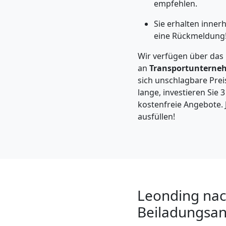
Leonding
empfehlen.
Sie erhalten inne
eine Rückmeldung
Kleintransport
Wir verfügen über das
Leonding
an
Transportunterne
sich unschlagbare Preis
lange, investieren Sie 
Möbelmontage
kostenfreie Angebote. 
ausfüllen!
Leonding
Möbeltransport
Leonding
Leonding nach
Beiladungsa