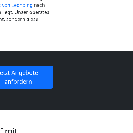
t von Leonding
nach
 liegt. Unser oberstes
cht, sondern diese
Jetzt Angebote
anfordern
f mit