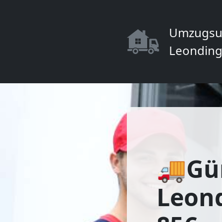
Umzugsu
Leonding
🚚Gün
Leond