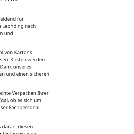
heidend für
n Leonding nach
en und
hl von Kartons
sen. Kosten werden
 Dank unseres
en und einen sicheren
echte Verpacken Ihrer
gal, ob es sich um
nser Fachpersonal
s daran, diesen
n
bieten wir eine