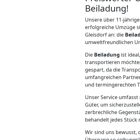
Beiladung!
Mann
Unsere über 11-jährige 
+
erfolgreiche Umzüge si
Gleisdorf an: die
Beila
umweltfreundlichen Um
LKW
Die
Beiladung
ist idea
transportieren möcht
Möbellift
gespart, da die Trans
umfangreichen Partnern
Leonding
und termingerechten T
Unser Service umfasst 
Übersiedlung
Güter, um sicherzustel
zerbrechliche Gegenst
behandelt jedes Stück m
Leonding
Wir sind uns bewusst, d
Übergang so reibungslo