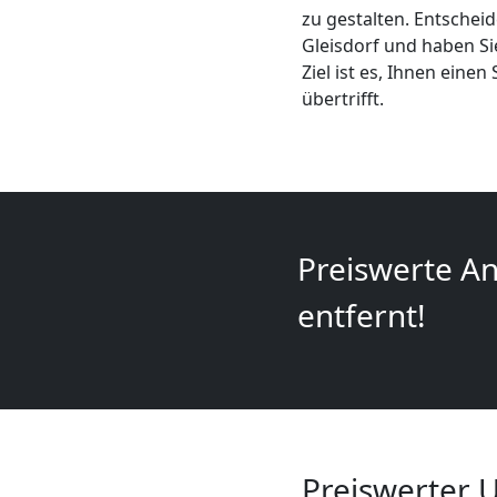
+
zu gestalten. Entscheid
Gleisdorf und haben Si
Ziel ist es, Ihnen eine
LKW
übertrifft.
Leonding
Kunsttransport
Preiswerte An
Leonding
entfernt!
Umzug
Leonding
3
Preiswerter 