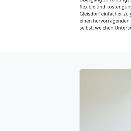
Klaviertransport
flexible und kostengün
Gleisdorf einfacher zu
Leonding
einen hervorragenden S
selbst, welchen Unters
Privatumzug
Leonding
Tresortransport
in
Leonding