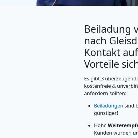
Beiladung 
nach Gleisdo
Kontakt a
Vorteile sic
Es gibt 3 überzeugende
Umzugshelfer
kostenfreie & unverbi
anfordern sollten:
Leonding
Beiladungen
sind 
günstiger!
Möbeltaxi
Hohe
Weiterempf
Kunden würden un