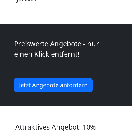
Möbeltransport
National
Preiswerte Angebote - nur
Möbeltransport
einen Klick entfernt!
International
Jetzt Angebote anfordern
Beiladung
National
Beiladung
Attraktives Angebot: 10%