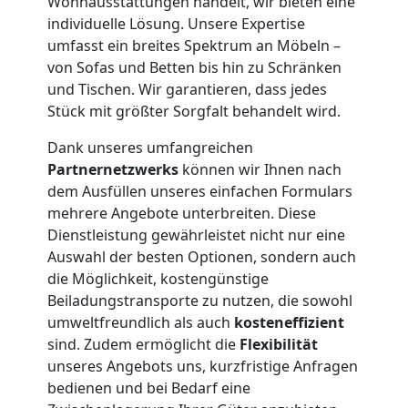
Wohnausstattungen handelt, wir bieten eine
Möbelmontage
individuelle Lösung. Unsere Expertise
umfasst ein breites Spektrum an Möbeln –
Leonding
von Sofas und Betten bis hin zu Schränken
und Tischen. Wir garantieren, dass jedes
Stück mit größter Sorgfalt behandelt wird.
Möbeltransport
Dank unseres umfangreichen
Partnernetzwerks
können wir Ihnen nach
Leonding
dem Ausfüllen unseres einfachen Formulars
mehrere Angebote unterbreiten. Diese
Dienstleistung gewährleistet nicht nur eine
Beiladung
Auswahl der besten Optionen, sondern auch
die Möglichkeit, kostengünstige
Leonding
Beiladungstransporte zu nutzen, die sowohl
umweltfreundlich als auch
kosteneffizient
sind. Zudem ermöglicht die
Flexibilität
Mini
unseres Angebots uns, kurzfristige Anfragen
bedienen und bei Bedarf eine