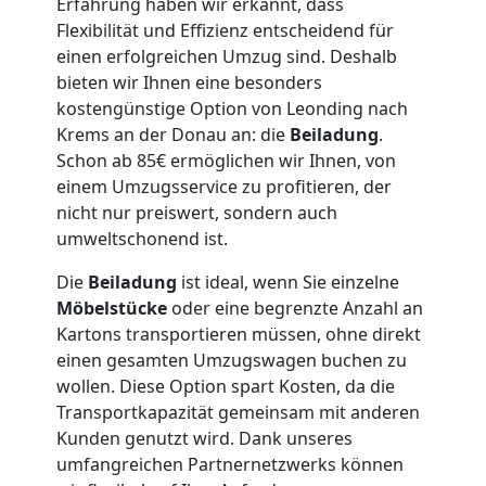
Erfahrung haben wir erkannt, dass
Möbellift
Flexibilität und Effizienz entscheidend für
einen erfolgreichen Umzug sind. Deshalb
Leonding
bieten wir Ihnen eine besonders
kostengünstige Option von Leonding nach
Krems an der Donau an: die
Beiladung
.
Übersiedlung
Schon ab 85€ ermöglichen wir Ihnen, von
einem Umzugsservice zu profitieren, der
nicht nur preiswert, sondern auch
Leonding
umweltschonend ist.
Die
Beiladung
ist ideal, wenn Sie einzelne
Klaviertransport
Möbelstücke
oder eine begrenzte Anzahl an
Kartons transportieren müssen, ohne direkt
Leonding
einen gesamten Umzugswagen buchen zu
wollen. Diese Option spart Kosten, da die
Transportkapazität gemeinsam mit anderen
Privatumzug
Kunden genutzt wird. Dank unseres
umfangreichen Partnernetzwerks können