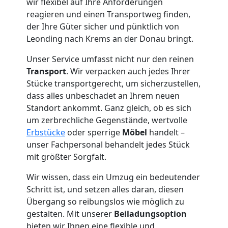
Leonding
wir flexibel auf Ihre Anforderungen
reagieren und einen Transportweg finden,
der Ihre Güter sicher und pünktlich von
Tresortransport
Leonding nach Krems an der Donau bringt.
Unser Service umfasst nicht nur den reinen
in
Transport
. Wir verpacken auch jedes Ihrer
Stücke transportgerecht, um sicherzustellen,
Leonding
dass alles unbeschadet an Ihrem neuen
Standort ankommt. Ganz gleich, ob es sich
um zerbrechliche Gegenstände, wertvolle
Umzug
Erbstücke
oder sperrige
Möbel
handelt –
unser Fachpersonal behandelt jedes Stück
für
mit größter Sorgfalt.
Wir wissen, dass ein Umzug ein bedeutender
Senioren
Schritt ist, und setzen alles daran, diesen
Übergang so reibungslos wie möglich zu
in
gestalten. Mit unserer
Beiladungsoption
bieten wir Ihnen eine flexible und