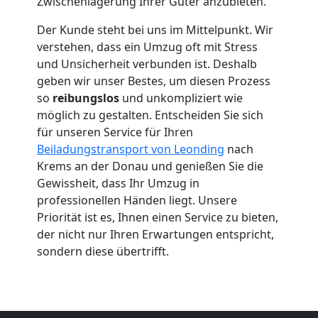
Umzug
Zwischenlagerung Ihrer Güter anzubieten.
Der Kunde steht bei uns im Mittelpunkt. Wir
Leonding
verstehen, dass ein Umzug oft mit Stress
und Unsicherheit verbunden ist. Deshalb
Umzug
geben wir unser Bestes, um diesen Prozess
so
reibungslos
und unkompliziert wie
möglich zu gestalten. Entscheiden Sie sich
2
für unseren Service für Ihren
Beiladungstransport von Leonding
nach
Mann
Krems an der Donau und genießen Sie die
Gewissheit, dass Ihr Umzug in
+
professionellen Händen liegt. Unsere
Priorität ist es, Ihnen einen Service zu bieten,
LKW
der nicht nur Ihren Erwartungen entspricht,
sondern diese übertrifft.
Leonding