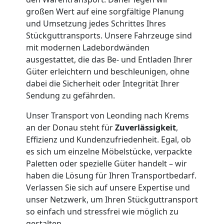
Umzug
großen Wert auf eine sorgfältige Planung
und Umsetzung jedes Schrittes Ihres
Leonding
Stückguttransports. Unsere Fahrzeuge sind
mit modernen Ladebordwänden
ausgestattet, die das Be- und Entladen Ihrer
Qualitäts-
Güter erleichtern und beschleunigen, ohne
dabei die Sicherheit oder Integrität Ihrer
Umzüge
Sendung zu gefährden.
Unser Transport von Leonding nach Krems
Leonding
an der Donau steht für
Zuverlässigkeit
,
Effizienz und Kundenzufriedenheit. Egal, ob
es sich um einzelne Möbelstücke, verpackte
Vereinsumzug
Paletten oder spezielle Güter handelt – wir
haben die Lösung für Ihren Transportbedarf.
Leonding
Verlassen Sie sich auf unsere Expertise und
unser Netzwerk, um Ihren Stückguttransport
so einfach und stressfrei wie möglich zu
Anfrage
gestalten.