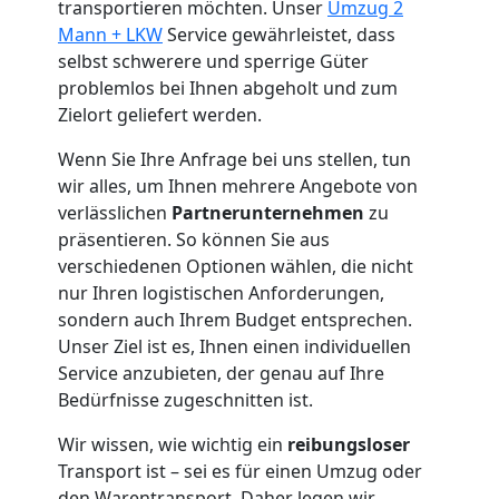
Küchenumzug
transportieren möchten. Unser
Umzug 2
Mann + LKW
Service gewährleistet, dass
Leonding
selbst schwerere und sperrige Güter
problemlos bei Ihnen abgeholt und zum
Zielort geliefert werden.
Umzug
Wenn Sie Ihre Anfrage bei uns stellen, tun
und
wir alles, um Ihnen mehrere Angebote von
verlässlichen
Partnerunternehmen
zu
präsentieren. So können Sie aus
Lagerung
verschiedenen Optionen wählen, die nicht
nur Ihren logistischen Anforderungen,
Leonding
sondern auch Ihrem Budget entsprechen.
Unser Ziel ist es, Ihnen einen individuellen
Service anzubieten, der genau auf Ihre
Full-
Bedürfnisse zugeschnitten ist.
Service-
Wir wissen, wie wichtig ein
reibungsloser
Transport ist – sei es für einen Umzug oder
den Warentransport. Daher legen wir