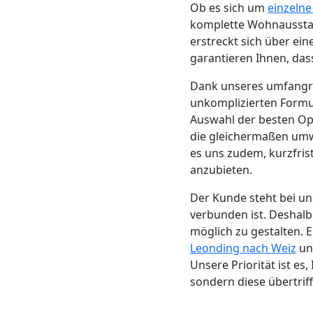
Beiladung
Ob es sich um
einzeln
komplette Wohnausstat
Leonding
erstreckt sich über ei
garantieren Ihnen, das
Mini
Dank unseres umfang
unkomplizierten Formul
Auswahl der besten Op
Umzug
die gleichermaßen umw
es uns zudem, kurzfris
Leonding
anzubieten.
Der Kunde steht bei un
Umzug
verbunden ist. Deshalb
möglich zu gestalten. E
2
Leonding nach Weiz
und
Unsere Priorität ist es
sondern diese übertriff
Mann