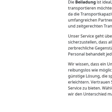
Die
Beiladung
ist idea
Mann
transportieren möchte
da die Transportkapaz
umfangreichen Partnern
+
und zeitgerechten Tra
LKW
Unser Service geht üb
sicherzustellen, dass 
zerbrechliche Gegenst
Möbellift
Personal behandelt jed
Wir wissen, dass ein U
Leonding
reibungslos wie möglic
günstige Lösung, die s
erleichtern. Vertrauen
Übersiedlung
Service zu bieten. Wäh
wir den Unterschied m
Leonding