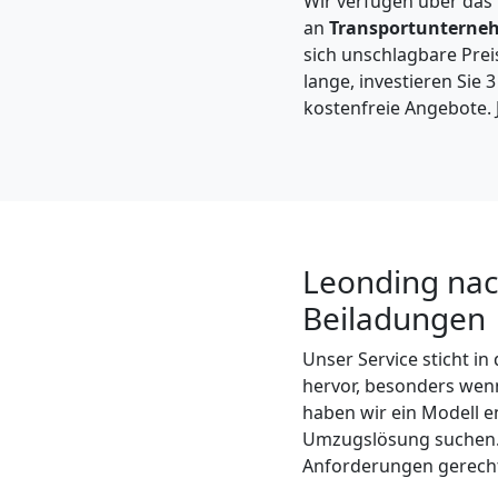
Wir verfügen über das
Leonding
an
Transportunterne
sich unschlagbare Preis
lange, investieren Sie 
Kleintransport
kostenfreie Angebote. J
Leonding
Möbelmontage
Leonding nac
Leonding
Beiladungen
Möbeltransport
Unser Service sticht i
hervor, besonders we
haben wir ein Modell e
Leonding
Umzugslösung suchen. U
Anforderungen gerecht 