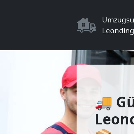
Umzugsu
Leonding
🚚 Gü
Leond