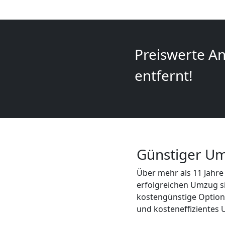
+
LKW
Preiswerte An
Leonding
entfernt!
Kunsttransport
Leonding
Günstiger Um
Umzug
Über mehr als 11 Jahre 
erfolgreichen Umzug s
Leonding
kostengünstige Option
und kosteneffizientes
3