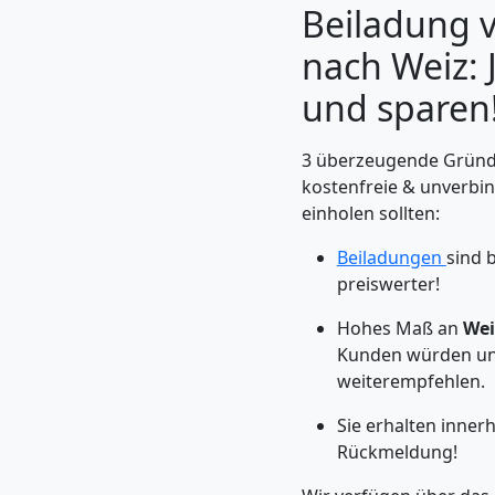
Beiladung 
nach Weiz: 
und sparen
3 überzeugende Gründe
kostenfreie & unverbi
einholen sollten:
Beiladungen
sind 
preiswerter!
Umzugshelfer
Hohes Maß an
Wei
Kunden würden un
Leonding
weiterempfehlen.
Sie erhalten inner
Möbeltaxi
Rückmeldung!