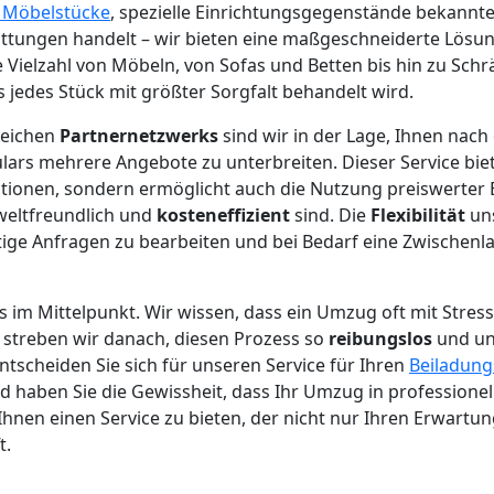
e Möbelstücke
, spezielle Einrichtungsgegenstände bekannt
tungen handelt – wir bieten eine maßgeschneiderte Lösun
ne Vielzahl von Möbeln, von Sofas und Betten bis hin zu Sch
s jedes Stück mit größter Sorgfalt behandelt wird.
reichen
Partnernetzwerks
sind wir in der Lage, Ihnen nac
ars mehrere Angebote zu unterbreiten. Dieser Service biet
tionen, sondern ermöglicht auch die Nutzung preiswerter 
eltfreundlich und
kosteneffizient
sind. Die
Flexibilität
uns
tige Anfragen zu bearbeiten und bei Bedarf eine Zwischenl
s im Mittelpunkt. Wir wissen, dass ein Umzug oft mit Stres
 streben wir danach, diesen Prozess so
reibungslos
und un
ntscheiden Sie sich für unseren Service für Ihren
Beiladung
 haben Sie die Gewissheit, dass Ihr Umzug in professionel
, Ihnen einen Service zu bieten, der nicht nur Ihren Erwartu
t.