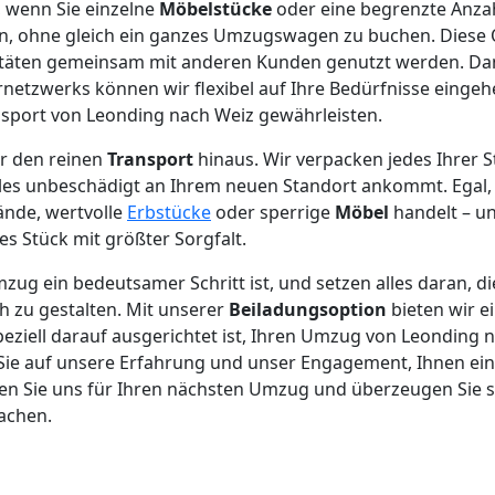
l, wenn Sie einzelne
Möbelstücke
oder eine begrenzte Anza
n, ohne gleich ein ganzes Umzugswagen zu buchen. Diese 
itäten gemeinsam mit anderen Kunden genutzt werden. Da
etzwerks können wir flexibel auf Ihre Bedürfnisse eingeh
nsport von Leonding nach Weiz gewährleisten.
er den reinen
Transport
hinaus. Wir verpacken jedes Ihrer 
alles unbeschädigt an Ihrem neuen Standort ankommt. Egal,
ände, wertvolle
Erbstücke
oder sperrige
Möbel
handelt – un
es Stück mit größter Sorgfalt.
mzug ein bedeutsamer Schritt ist, und setzen alles daran, 
h zu gestalten. Mit unserer
Beiladungsoption
bieten wir ei
peziell darauf ausgerichtet ist, Ihren Umzug von Leonding 
 Sie auf unsere Erfahrung und unser Engagement, Ihnen ein
len Sie uns für Ihren nächsten Umzug und überzeugen Sie si
achen.