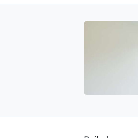
Klaviertransport
Leonding
Privatumzug
Leonding
Tresortransport
in
Leonding