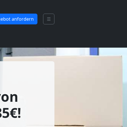
ebot anfordern
☰
von
5€!