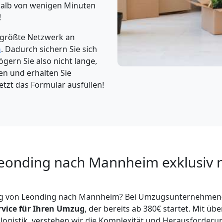
rhalb von wenigen Minuten
!
 größte Netzwerk an
n
. Dadurch sichern Sie sich
gern Sie also nicht lange,
en und erhalten Sie
etzt das Formular ausfüllen!
onding nach Mannheim exklusiv n
ug von Leonding nach Mannheim? Bei Umzugsunternehmen-L
rvice für Ihren Umzug
, der bereits ab 380€ startet. Mit üb
ogistik, verstehen wir die Komplexität und Herausforderun