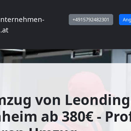
nternehmen-
+4915792482301
Ang
.at
mzug von Leonding
eim ab 380€ - Prof