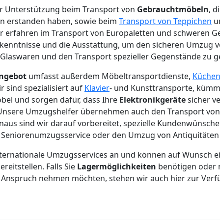
ir Unterstützung beim Transport von
Gebrauchtmöbeln
, d
en erstanden haben, sowie beim
Transport von Teppichen
un
ir erfahren im Transport von Europaletten und schweren G
hkenntnisse und die Ausstattung, um den sicheren Umzug v
 Glaswaren und den Transport spezieller Gegenstände zu g
angebot
umfasst außerdem Möbeltransportdienste,
Küche
ir sind spezialisiert auf
Klavier
- und Kunsttransporte, küm
el und sorgen dafür, dass Ihre
Elektronikgeräte
sicher v
. Unsere Umzugshelfer übernehmen auch den Transport v
naus sind wir darauf vorbereitet, spezielle Kundenwünsche
eniorenumzugsservice oder den Umzug von Antiquitäten z
internationale Umzugsservices an und können auf Wunsch e
eitstellen. Falls Sie
Lagermöglichkeiten
benötigen oder
 Anspruch nehmen möchten, stehen wir auch hier zur Verf