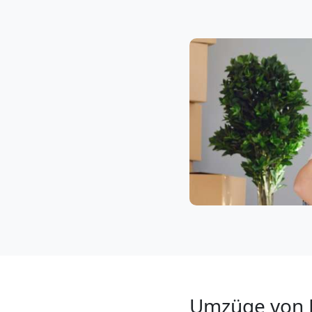
Klaviertransport
Leonding
Privatumzug
Leonding
Tresortransport
in
Leonding
Umzüge von 