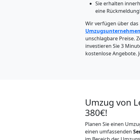
Leonding
Sie erhalten inne
eine Rückmeldung
Kleintransport
Wir verfügen über das
Umzugsunternehme
unschlagbare Preise. Zö
Leonding
investieren Sie 3 Minut
kostenlose Angebote. J
Möbelmontage
Leonding
Umzug von Le
Möbeltransport
380€!
Leonding
Planen Sie einen Umz
einen umfassenden
Se
im Bereich der Umzugsl