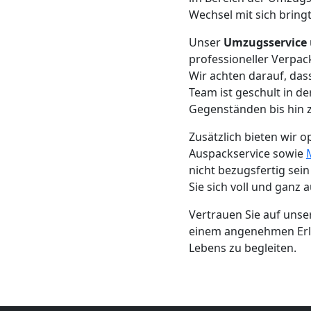
Beiladung
Wechsel mit sich bringt
Leonding
Unser
Umzugsservice
professioneller Verpac
Wir achten darauf, da
Mini
Team ist geschult in d
Gegenständen bis hin z
Umzug
Zusätzlich bieten wir o
Auspackservice sowie
Leonding
nicht bezugsfertig sein
Sie sich voll und ganz
Umzug
Vertrauen Sie auf uns
einem angenehmen Erle
2
Lebens zu begleiten.
Mann