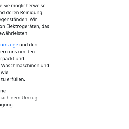
ie Sie möglicherweise
d deren Reinigung.
egenständen. Wir
on Elektrogeräten, das
ewährleisten.
numzüge
und den
mern uns um den
erpackt und
on Waschmaschinen und
 wie
u erfüllen.
ine
 nach dem Umzug
ügung.