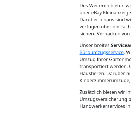
Des Weiteren bieten w
Mann
über eBay Kleinanzeig
Darüber hinaus sind w
+
verfügen über die Fac
sichere Verpacken von
LKW
Unser breites
Service
Büroumzugsservice
. W
Umzug Ihrer Gartenmöb
Möbellift
transportiert werden
Haustieren. Darüber hi
Leonding
Kinderzimmerumzüge, S
Zusätzlich bieten wir 
Übersiedlung
Umzugsversicherung ber
Handwerkerservices in
Leonding