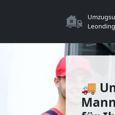
Umzugsu
Leonding
🚚 U
Mannh