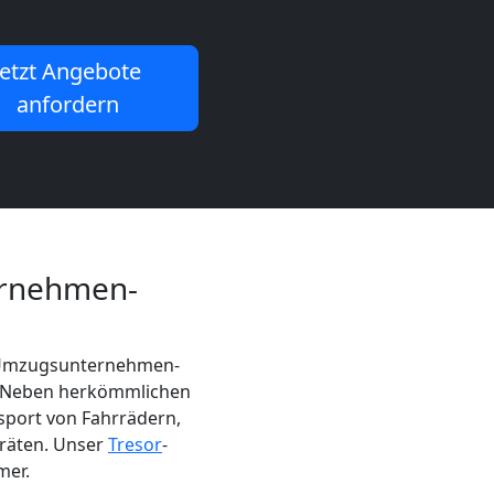
Jetzt Angebote
anfordern
ernehmen-
f Umzugsunternehmen-
n. Neben herkömmlichen
sport von Fahrrädern,
räten. Unser
Tresor
-
mer.