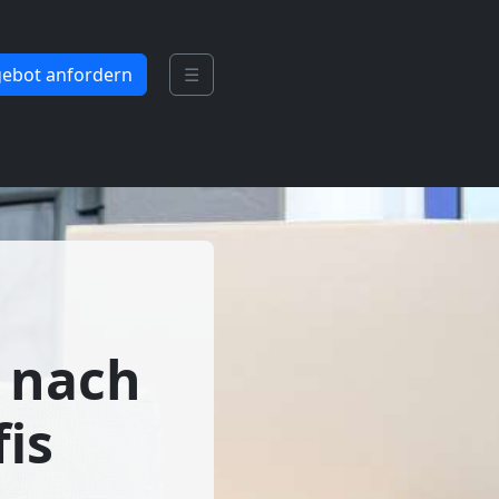
ebot anfordern
☰
 nach
is