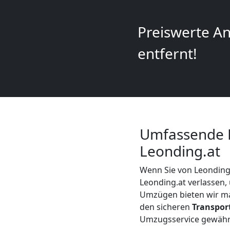
+
Preiswerte An
LKW
entfernt!
Leonding
Kunsttransport
Leonding
Umfassende 
Leonding.at
Umzug
Wenn Sie von Leondin
Leonding.at verlassen,
Leonding
Umzügen bieten wir ma
den sicheren
Transpor
3
Umzugsservice gewährle