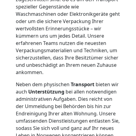
spezieller Gegenstände wie
Waschmaschinen oder Elektronikgeräte geht
Möbellift
oder um die sichere Verpackung Ihrer
wertvollsten Erinnerungsstücke – wir
Leonding
kümmern uns um jedes Detail. Unsere
erfahrenen Teams nutzen die neuesten
Verpackungsmaterialien und Techniken, um
Übersiedlung
sicherzustellen, dass Ihre Besitztümer sicher
und unbeschädigt an Ihrem neuen Zuhause
Leonding
ankommen.
Neben dem physischen
Transport
bieten wir
Klaviertransport
auch
Unterstützung
bei allen notwendigen
administrativen Aufgaben. Dies reicht von
der Ummeldung bei Behörden bis hin zur
Leonding
Endreinigung Ihrer alten Wohnung. Unsere
umfassenden Dienstleistungen entlasten Sie,
Privatumzug
sodass Sie sich voll und ganz auf Ihr neues
Leben in Norwegen konzentrieren können.