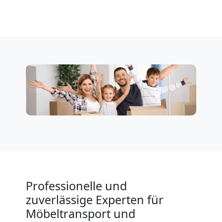
in
Leonding
Fernumzug
Leonding
Firmenumzug
Leonding
Büroumzug
Professionelle und
zuverlässige Experten für
Leonding
Möbeltransport und