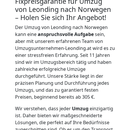
Fixpreisgarantie für Umzug
von Leonding nach Norwegen
Kunsttransport
– Holen Sie sich Ihr Angebot!
Leonding
Der Umzug von Leonding nach Norwegen
kann eine
anspruchsvolle Aufgabe
sein,
aber mit unserem erfahrenen Team von
Umzug
Umzugsunternehmen-Leonding.at wird es zu
einer stressfreien Erfahrung. Seit 11 Jahren
Leonding
sind wir im Umzugsbereich tätig und haben
zahlreiche erfolgreiche Umzüge
durchgeführt. Unsere Stärke liegt in der
3
präzisen Planung und Durchführung jedes
Umzugs, und das zu garantiert festen
Mann
Preisen, beginnend bereits ab 305 €.
+
Wir verstehen, dass jeder
Umzug
einzigartig
ist. Daher bieten wir maßgeschneiderte
Lösungen, die perfekt auf Ihre Bedürfnisse
LKW
zugeschnitten sind. Ob es um den Transport