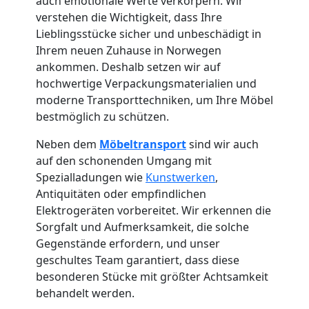
auch emotionale Werte verkörpern. Wir
Küchenumzug
verstehen die Wichtigkeit, dass Ihre
Lieblingsstücke sicher und unbeschädigt in
Leonding
Ihrem neuen Zuhause in Norwegen
ankommen. Deshalb setzen wir auf
hochwertige Verpackungsmaterialien und
Umzug
moderne Transporttechniken, um Ihre Möbel
bestmöglich zu schützen.
und
Neben dem
Möbeltransport
sind wir auch
auf den schonenden Umgang mit
Lagerung
Spezialladungen wie
Kunstwerken
,
Antiquitäten oder empfindlichen
Leonding
Elektrogeräten vorbereitet. Wir erkennen die
Sorgfalt und Aufmerksamkeit, die solche
Gegenstände erfordern, und unser
Full-
geschultes Team garantiert, dass diese
besonderen Stücke mit größter Achtsamkeit
Service-
behandelt werden.