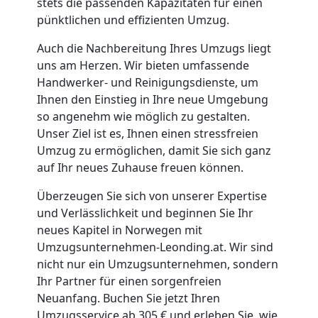
stets die passenden Kapazitäten für einen
pünktlichen und effizienten Umzug.
Möbelmontage
Auch die Nachbereitung Ihres Umzugs liegt
uns am Herzen. Wir bieten umfassende
Leonding
Handwerker- und Reinigungsdienste, um
Ihnen den Einstieg in Ihre neue Umgebung
Möbeltransport
so angenehm wie möglich zu gestalten.
Unser Ziel ist es, Ihnen einen stressfreien
Umzug zu ermöglichen, damit Sie sich ganz
Leonding
auf Ihr neues Zuhause freuen können.
Überzeugen Sie sich von unserer Expertise
Beiladung
und Verlässlichkeit und beginnen Sie Ihr
neues Kapitel in Norwegen mit
Leonding
Umzugsunternehmen-Leonding.at. Wir sind
nicht nur ein Umzugsunternehmen, sondern
Ihr Partner für einen sorgenfreien
Mini
Neuanfang. Buchen Sie jetzt Ihren
Umzugsservice ab 305 € und erleben Sie, wie