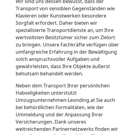
Wir sind uns dessen bewusst, dass der
Transport von sensiblen Gegenständen wie
Klavieren oder Kunstwerken besondere
Sorgfalt erfordert. Daher bieten wir
spezialisierte Transportdienste an, um Ihre
Umzugshelfer
wertvollsten Besitztümer sicher zum Zielort
zu bringen. Unsere Fachkräfte verfügen über
Leonding
umfangreiche Erfahrung in der Bewältigung
solch anspruchsvoller Aufgaben und
gewährleisten, dass Ihre Objekte äußerst
Möbeltaxi
behutsam behandelt werden.
Neben dem Transport Ihrer persönlichen
Leonding
Habseligkeiten unterstützt
Umzugsunternehmen-Leonding.at Sie auch
bei behördlichen Formalitäten, wie der
Kleintransport
Ummeldung und der Anpassung Ihrer
Versicherungen. Dank unseres
Leonding
weitreichenden Partnernetzwerks finden wir