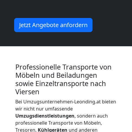
Kleiner
Umzug
Jetzt Angebote anfordern
Leonding
Küchenumzug
Professionelle Transporte von
Leonding
Möbeln und Beiladungen
sowie Einzeltransporte nach
Viersen
Umzug
Bei Umzugsunternehmen-Leonding.at bieten
und
wir nicht nur umfassende
Umzugsdienstleistungen
, sondern auch
professionelle Transporte von Möbeln,
Lagerung
Tresoren,
Kühlgeräten
und anderen