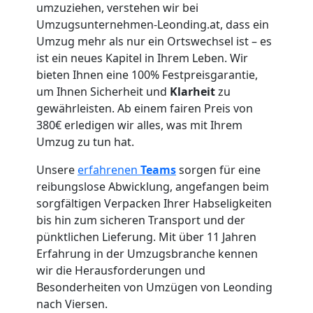
Umzug
umzuziehen, verstehen wir bei
Umzugsunternehmen-Leonding.at, dass ein
für
Umzug mehr als nur ein Ortswechsel ist – es
ist ein neues Kapitel in Ihrem Leben. Wir
bieten Ihnen eine 100% Festpreisgarantie,
Senioren
um Ihnen Sicherheit und
Klarheit
zu
gewährleisten. Ab einem fairen Preis von
in
380€ erledigen wir alles, was mit Ihrem
Umzug zu tun hat.
Leonding
Unsere
erfahrenen
Teams
sorgen für eine
reibungslose Abwicklung, angefangen beim
Fernumzug
sorgfältigen Verpacken Ihrer Habseligkeiten
bis hin zum sicheren Transport und der
pünktlichen Lieferung. Mit über 11 Jahren
Leonding
Erfahrung in der Umzugsbranche kennen
wir die Herausforderungen und
Firmenumzug
Besonderheiten von Umzügen von Leonding
nach Viersen.