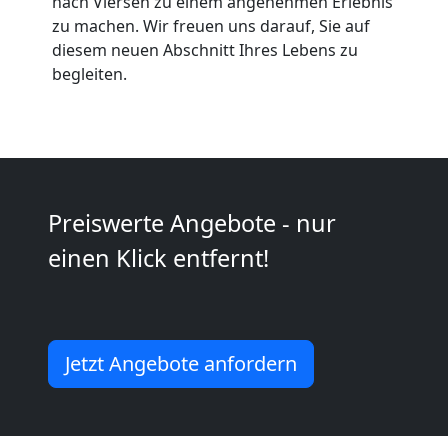
nach Viersen zu einem angenehmen Erlebnis
Leonding
zu machen. Wir freuen uns darauf, Sie auf
diesem neuen Abschnitt Ihres Lebens zu
begleiten.
Kleintransport
Leonding
Möbelmontage
Preiswerte Angebote - nur
einen Klick entfernt!
Leonding
Möbeltransport
Jetzt Angebote anfordern
Leonding