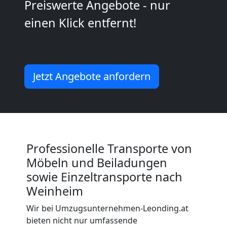
Leonding
Preiswerte Angebote - nur
einen Klick entfernt!
Kleiner
Umzug
Jetzt Angebote anfordern
Leonding
Küchenumzug
Professionelle Transporte von
Leonding
Möbeln und Beiladungen
sowie Einzeltransporte nach
Umzug
Weinheim
Wir bei Umzugsunternehmen-Leonding.at
und
bieten nicht nur umfassende