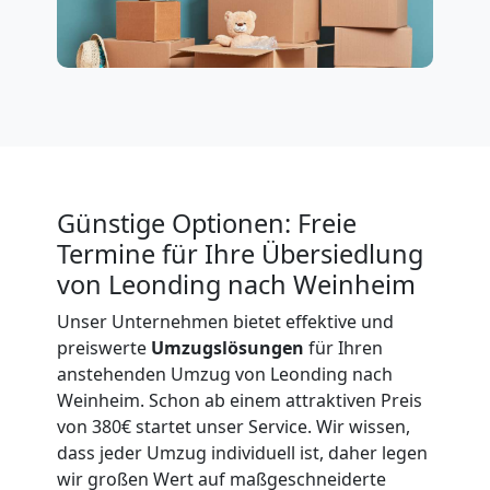
International
Beiladung
National
Günstige Optionen: Freie
Termine für Ihre Übersiedlung
Beiladung
von Leonding nach Weinheim
International
Unser Unternehmen bietet effektive und
preiswerte
Umzugslösungen
für Ihren
anstehenden Umzug von Leonding nach
Internationaler
Weinheim. Schon ab einem attraktiven Preis
von 380€ startet unser Service. Wir wissen,
Umzug
dass jeder Umzug individuell ist, daher legen
wir großen Wert auf maßgeschneiderte