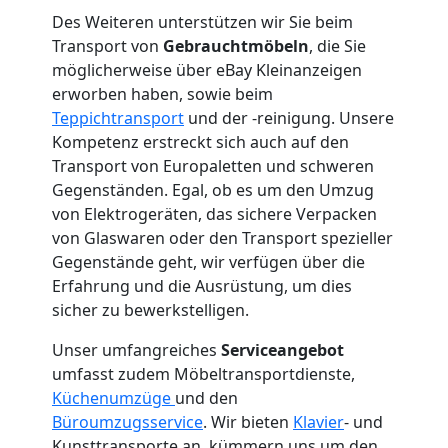
Des Weiteren unterstützen wir Sie beim
Mann
Transport von
Gebrauchtmöbeln
, die Sie
möglicherweise über eBay Kleinanzeigen
+
erworben haben, sowie beim
Teppichtransport
und der -reinigung. Unsere
LKW
Kompetenz erstreckt sich auch auf den
Transport von Europaletten und schweren
Gegenständen. Egal, ob es um den Umzug
Leonding
von Elektrogeräten, das sichere Verpacken
von Glaswaren oder den Transport spezieller
Kunsttransport
Gegenstände geht, wir verfügen über die
Erfahrung und die Ausrüstung, um dies
sicher zu bewerkstelligen.
Leonding
Unser umfangreiches
Serviceangebot
umfasst zudem Möbeltransportdienste,
Umzug
Küchenumzüge
und den
Büroumzugsservice
. Wir bieten
Klavier
- und
Kunsttransporte an, kümmern uns um den