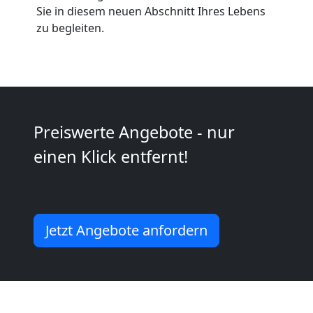
Sie in diesem neuen Abschnitt Ihres Lebens
Möbeltaxi
zu begleiten.
Leonding
Kleintransport
Preiswerte Angebote - nur
Leonding
einen Klick entfernt!
Möbelmontage
Leonding
Jetzt Angebote anfordern
Möbeltransport