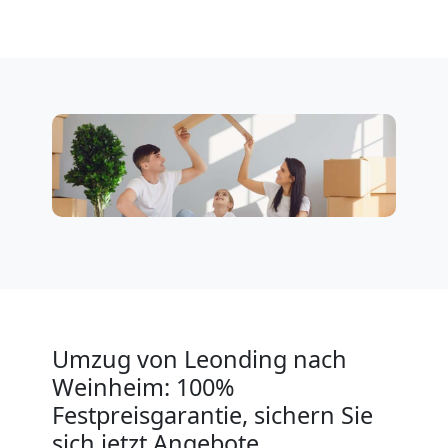
Leonding
Klaviertransport
Leonding
Privatumzug
Leonding
Tresortransport
Umzug von Leonding nach
in
Weinheim: 100%
Festpreisgarantie, sichern Sie
Leonding
sich jetzt Angebote