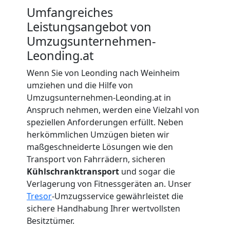
Leonding
Umfangreiches
Leistungsangebot von
Beiladung
Umzugsunternehmen-
Leonding.at
Leonding
Wenn Sie von Leonding nach Weinheim
umziehen und die Hilfe von
Umzugsunternehmen-Leonding.at in
Mini
Anspruch nehmen, werden eine Vielzahl von
speziellen Anforderungen erfüllt. Neben
Umzug
herkömmlichen Umzügen bieten wir
maßgeschneiderte Lösungen wie den
Leonding
Transport von Fahrrädern, sicheren
Kühlschranktransport
und sogar die
Verlagerung von Fitnessgeräten an. Unser
Umzug
Tresor
-Umzugsservice gewährleistet die
sichere Handhabung Ihrer wertvollsten
2
Besitztümer.