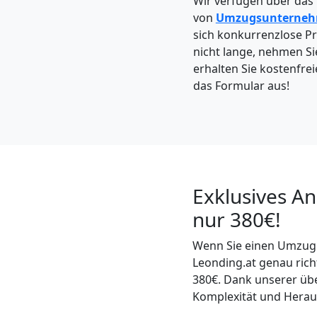
Wir verfügen über das
Leonding
von
Umzugsunterne
sich konkurrenzlose Pr
nicht lange, nehmen Si
Kleintransport
erhalten Sie kostenfrei
das Formular aus!
Leonding
Möbelmontage
Leonding
Exklusives A
nur 380€!
Möbeltransport
Wenn Sie einen Umzug 
Leonding.at genau rich
Leonding
380€. Dank unserer übe
Komplexität und Herau