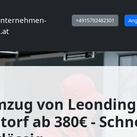
nternehmen-
+4915792482301
Ang
.at
mzug von Leonding
orf ab 380€ - Schn