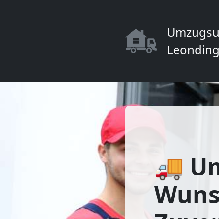
Umzugsu
Leonding
🚚 U
Wunst