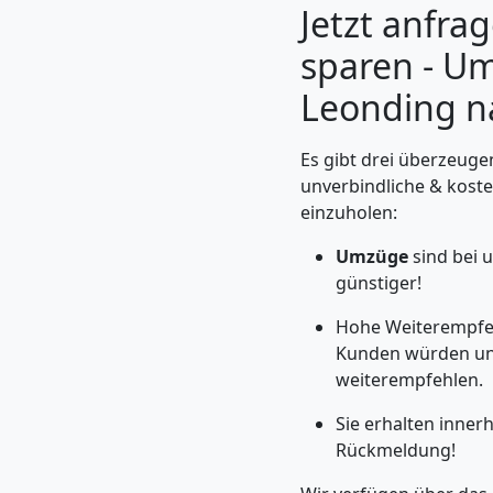
Jetzt anfra
sparen - U
Leonding n
Es gibt drei überzeuge
unverbindliche & kost
einzuholen:
Umzüge
sind bei 
günstiger!
Umzugshelfer
Hohe Weiterempfeh
Kunden würden un
Leonding
weiterempfehlen.
Sie erhalten inner
Möbeltaxi
Rückmeldung!