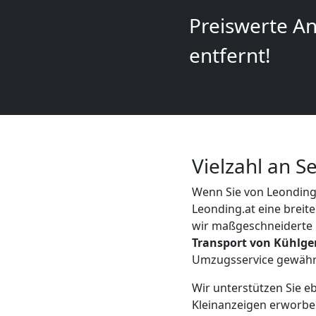
+
Preiswerte An
LKW
entfernt!
Leonding
Kunsttransport
Vielzahl an 
Leonding
Wenn Sie von Leondin
Leonding.at eine breit
Umzug
wir maßgeschneiderte 
Transport von Kühlg
Umzugsservice gewährle
Leonding
Wir unterstützen Sie e
3
Kleinanzeigen erworbe