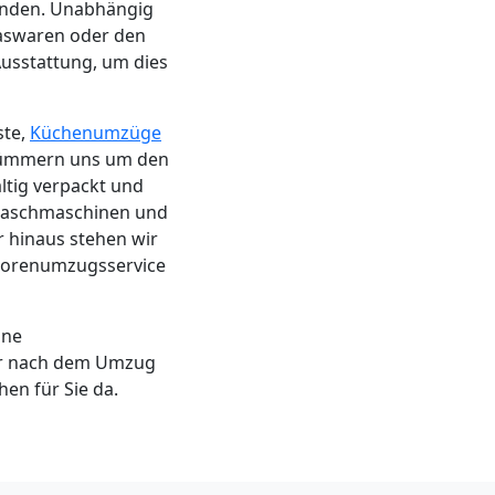
änden. Unabhängig
laswaren oder den
Ausstattung, um dies
ste,
Küchenumzüge
 kümmern uns um den
ltig verpackt und
 Waschmaschinen und
 hinaus stehen wir
iorenumzugsservice
ine
r nach dem Umzug
en für Sie da.