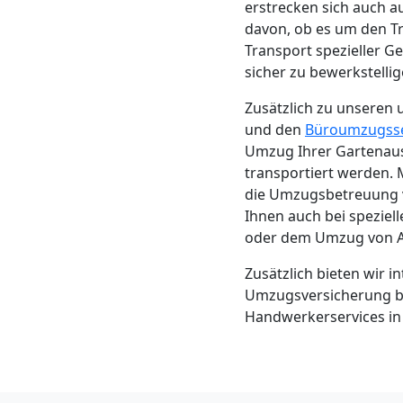
erstrecken sich auch 
Mann
davon, ob es um den T
Transport spezieller G
sicher zu bewerkstellig
+
Zusätzlich zu unsere
LKW
und den
Büroumzugsse
Umzug Ihrer Gartenauss
transportiert werden.
Möbellift
die Umzugsbetreuung vo
Ihnen auch bei spezi
Leonding
oder dem Umzug von An
Zusätzlich bieten wir 
Umzugsversicherung be
Übersiedlung
Handwerkerservices in 
Leonding