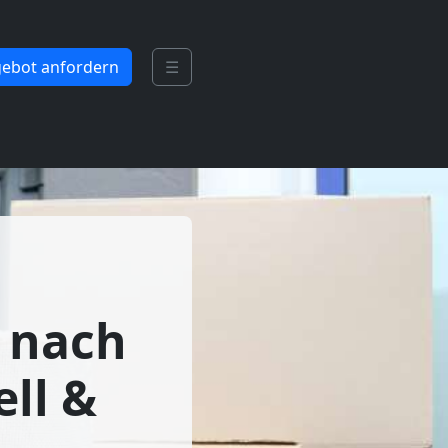
ebot anfordern
☰
 nach
ell &