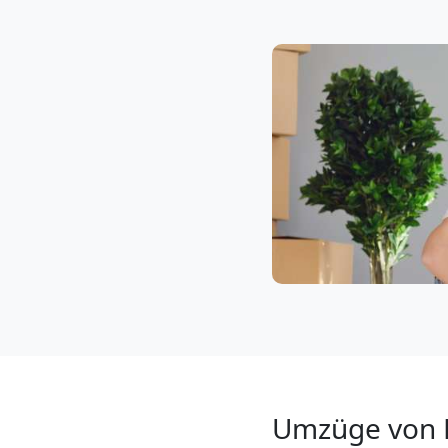
Klaviertransport
Leonding
Privatumzug
Leonding
Tresortransport
in
Leonding
Umzüge von 