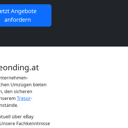
Jetzt Angebote
anfordern
eonding.at
unternehmen-
lichen Umzügen bieten
n, den sicheren
 unserem
Tresor
-
nstände.
entuell über eBay
 Unsere Fachkenntnisse