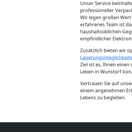
Beiladung
Unser Service beinhalt
professioneller Verpac
Leonding
Wir legen großen Wert 
erfahrenes Team ist da
haushaltsüblichen Gege
Mini
empfindlicher Elektroni
Zusätzlich bieten wir o
Umzug
Lagerungsmöglichkeit
Ziel ist es, Ihnen eine
Leonding
Leben in Wunstorf kon
Vertrauen Sie auf uns
Umzug
einem angenehmen Erle
Lebens zu begleiten.
2
Mann