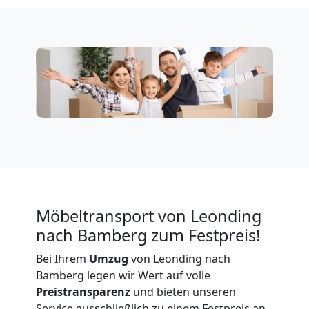
Firmenumzug
Leonding
Büroumzug
Leonding
Expressumzug
Möbeltransport von Leonding
nach Bamberg zum Festpreis!
Leonding
Bei Ihrem
Umzug
von Leonding nach
Bamberg legen wir Wert auf volle
Tragehilfe
Preistransparenz
und bieten unseren
Service ausschließlich zu einem Festpreis an.