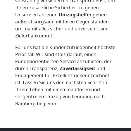
vollständig versicherten Transportdienst, um
Ihnen zusätzliche Sicherheit zu geben.
Leonding
Unsere erfahrenen
Umzugshelfer
gehen
äußerst sorgsam mit Ihren Gegenständen
um, damit alles sicher und unversehrt am
Beiladung
Zielort ankommt.
Leonding
Für uns hat die Kundenzufriedenheit höchste
Priorität. Wir sind stolz darauf, einen
kundenorientierten Service anzubieten, der
Mini
durch Transparenz,
Zuverlässigkeit
und
Engagement für Exzellenz gekennzeichnet
Umzug
ist. Lassen Sie uns den nächsten Schritt in
Ihrem Leben mit einem nahtlosen und
sorgenfreien Umzug von Leonding nach
Leonding
Bamberg begleiten.
Umzug