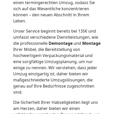
einen termingerechten Umzug, sodass Sie
sich auf das Wesentliche konzentrieren
Möbeltaxi
können – den neuen Abschnitt in Ihrem
Leben.
Leonding
Unser Service beginnt bereits bei 135€ und
umfasst verschiedene Dienstleistungen, wie
die professionelle
Demontage
und
Montage
Kleintransport
Ihrer Möbel, die Bereitstellung von
hochwertigem Verpackungsmaterial und
Leonding
eine sorgfältige Umzugsplanung, um nur
einige zu nennen. Wir verstehen, dass jeder
Umzug einzigartig ist, daher bieten wir
Möbelmontage
maßgeschneiderte Umzugslösungen, die
genau auf Ihre Bedürfnisse zugeschnitten
Leonding
sind.
Die Sicherheit Ihrer Habseligkeiten liegt uns
Möbeltransport
am Herzen, daher bieten wir einen