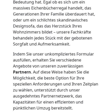
Bedeutung hat. Egal ob es sich um ein
massives Eichenbücherregal handelt, das
Leonding
Generationen Ihrer Familie überdauert hat,
oder um ein schlichtes skandinavisches
Designsofa, das das Herzstück Ihres
Klaviertransport
Wohnzimmers bildet – unsere Fachkräfte
behandeln jedes Stück mit der gebotenen
Leonding
Sorgfalt und Aufmerksamkeit.
Indem Sie unser unkompliziertes Formular
Privatumzug
ausfüllen, erhalten Sie verschiedene
Angebote von unseren zuverlässigen
Leonding
Partnern
. Auf diese Weise haben Sie die
Möglichkeit, die beste Option für Ihre
speziellen Anforderungen und Ihren Zeitplan
Tresortransport
zu wählen, unterstützt durch unser
ausgedehntes Partnernetzwerk, das
Kapazitäten für einen effizienten und
in
pünktlichen Umzug bereitstellt.