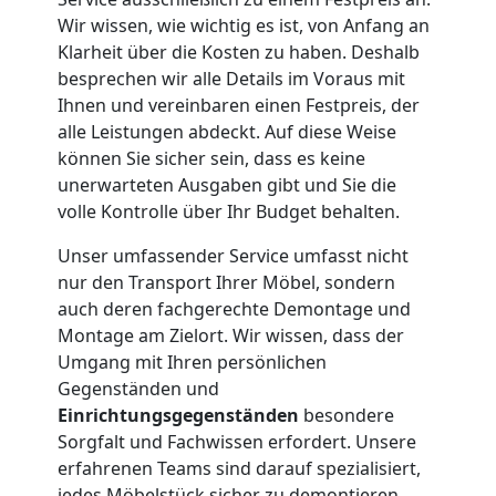
Wir wissen, wie wichtig es ist, von Anfang an
Leonding
Klarheit über die Kosten zu haben. Deshalb
besprechen wir alle Details im Voraus mit
Ihnen und vereinbaren einen Festpreis, der
Kleiner
alle Leistungen abdeckt. Auf diese Weise
können Sie sicher sein, dass es keine
Umzug
unerwarteten Ausgaben gibt und Sie die
volle Kontrolle über Ihr Budget behalten.
Leonding
Unser umfassender Service umfasst nicht
nur den Transport Ihrer Möbel, sondern
Küchenumzug
auch deren fachgerechte Demontage und
Montage am Zielort. Wir wissen, dass der
Umgang mit Ihren persönlichen
Leonding
Gegenständen und
Einrichtungsgegenständen
besondere
Umzug
Sorgfalt und Fachwissen erfordert. Unsere
erfahrenen Teams sind darauf spezialisiert,
jedes Möbelstück sicher zu demontieren,