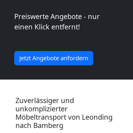
2
Preiswerte Angebote - nur
Mann
einen Klick entfernt!
+
LKW
Jetzt Angebote anfordern
Leonding
Kunsttransport
Zuverlässiger und
Leonding
unkomplizierter
Möbeltransport von Leonding
Umzug
nach Bamberg