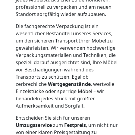
und
professionell zu verpacken und am neuen
Standort sorgfältig wieder aufzubauen.
Lagerung
Die fachgerechte Verpackung ist ein
wesentlicher Bestandteil unseres Services,
Leonding
um den sicheren Transport Ihrer Möbel zu
gewährleisten. Wir verwenden hochwertige
Full-
Verpackungsmaterialien und Techniken, die
speziell darauf ausgerichtet sind, Ihre Möbel
vor Beschädigungen während des
Service-
Transports zu schützen. Egal ob
zerbrechliche
Wertgegenstände
, wertvolle
Umzug
Einzelstücke oder sperrige Möbel – wir
behandeln jedes Stück mit größter
Leonding
Aufmerksamkeit und Sorgfalt.
Entscheiden Sie sich für unseren
Qualitäts-
Umzugsservice
zum
Festpreis
, um nicht nur
von einer klaren Preisgestaltung zu