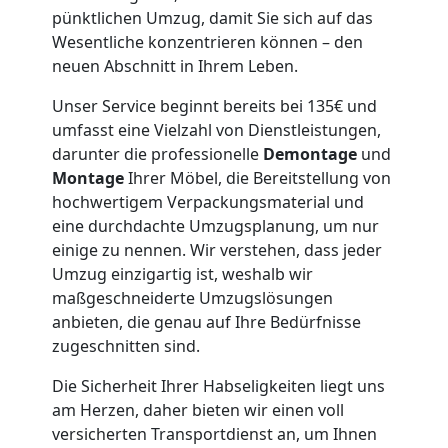
pünktlichen Umzug, damit Sie sich auf das
Wesentliche konzentrieren können – den
Möbeltaxi
neuen Abschnitt in Ihrem Leben.
Leonding
Unser Service beginnt bereits bei 135€ und
umfasst eine Vielzahl von Dienstleistungen,
darunter die professionelle
Demontage
und
Kleintransport
Montage
Ihrer Möbel, die Bereitstellung von
hochwertigem Verpackungsmaterial und
Leonding
eine durchdachte Umzugsplanung, um nur
einige zu nennen. Wir verstehen, dass jeder
Umzug einzigartig ist, weshalb wir
Möbelmontage
maßgeschneiderte Umzugslösungen
anbieten, die genau auf Ihre Bedürfnisse
zugeschnitten sind.
Leonding
Die Sicherheit Ihrer Habseligkeiten liegt uns
am Herzen, daher bieten wir einen voll
Möbeltransport
versicherten Transportdienst an, um Ihnen