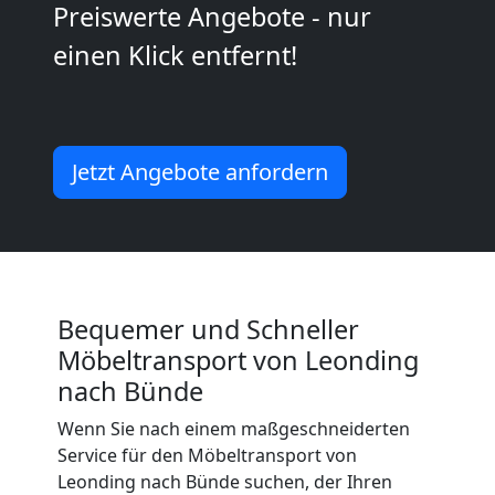
2
Preiswerte Angebote - nur
einen Klick entfernt!
Mann
+
Jetzt Angebote anfordern
LKW
Leonding
Kunsttransport
Bequemer und Schneller
Möbeltransport von Leonding
Leonding
nach Bünde
Wenn Sie nach einem maßgeschneiderten
Service für den Möbeltransport von
Umzug
Leonding nach Bünde suchen, der Ihren