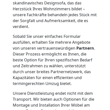
skandinavisches Designsofa, das das
Leonding
Herzstück Ihres Wohnzimmers bildet –
unsere Fachkräfte behandeln jedes Stück mit
der Sorgfalt und Aufmerksamkeit, die es
Klaviertransport
verdient.
Sobald Sie unser einfaches Formular
Leonding
ausfüllen, erhalten Sie mehrere Angebote
von unseren vertrauenswürdigen
Partnern
.
Dieser Prozess ermöglicht es Ihnen, die
Privatumzug
beste Option für Ihren spezifischen Bedarf
und Zeitrahmen zu wählen, unterstützt
Leonding
durch unser breites Partnernetzwerk, das
Kapazitäten für einen effizienten und
termingerechten Umzug bietet.
Tresortransport
Unsere Dienstleistung endet nicht mit dem
Transport. Wir bieten auch Optionen für die
in
Montage und Installation Ihrer Möbel am