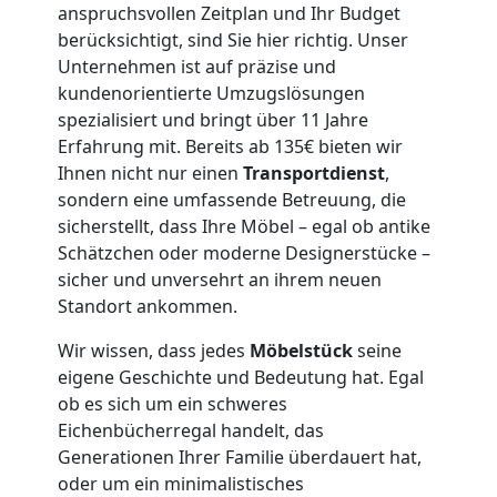
anspruchsvollen Zeitplan und Ihr Budget
Leonding
berücksichtigt, sind Sie hier richtig. Unser
Unternehmen ist auf präzise und
3
kundenorientierte Umzugslösungen
spezialisiert und bringt über 11 Jahre
Mann
Erfahrung mit. Bereits ab 135€ bieten wir
Ihnen nicht nur einen
Transportdienst
,
sondern eine umfassende Betreuung, die
+
sicherstellt, dass Ihre Möbel – egal ob antike
Schätzchen oder moderne Designerstücke –
LKW
sicher und unversehrt an ihrem neuen
Standort ankommen.
Möbellift
Wir wissen, dass jedes
Möbelstück
seine
eigene Geschichte und Bedeutung hat. Egal
Leonding
ob es sich um ein schweres
Eichenbücherregal handelt, das
Generationen Ihrer Familie überdauert hat,
Übersiedlung
oder um ein minimalistisches