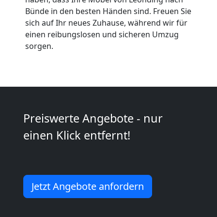
Umzüge
Bünde in den besten Händen sind. Freuen Sie
sich auf Ihr neues Zuhause, während wir für
einen reibungslosen und sicheren Umzug
Leonding
sorgen.
Vereinsumzug
Leonding
Preiswerte Angebote - nur
Anfrage
einen Klick entfernt!
Möbeltransport
Jetzt Angebote anfordern
National