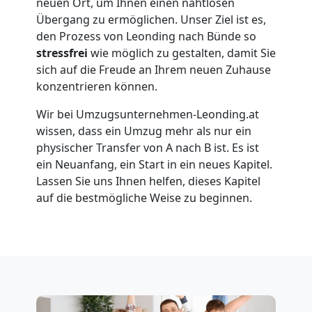
neuen Ort, um Ihnen einen nahtlosen
Leonding
Übergang zu ermöglichen. Unser Ziel ist es,
den Prozess von Leonding nach Bünde so
stressfrei
wie möglich zu gestalten, damit Sie
Umzug
sich auf die Freude an Ihrem neuen Zuhause
konzentrieren können.
für
Wir bei Umzugsunternehmen-Leonding.at
wissen, dass ein Umzug mehr als nur ein
Senioren
physischer Transfer von A nach B ist. Es ist
ein Neuanfang, ein Start in ein neues Kapitel.
in
Lassen Sie uns Ihnen helfen, dieses Kapitel
auf die bestmögliche Weise zu beginnen.
Leonding
Fernumzug
Leonding