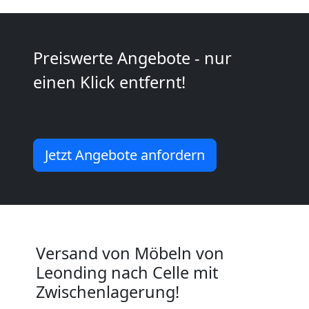
Vereinsumzug
Preiswerte Angebote - nur
Leonding
einen Klick entfernt!
Anfrage
Jetzt Angebote anfordern
Möbeltransport
National
Versand von Möbeln von
Möbeltransport
Leonding nach Celle mit
Zwischenlagerung!
International