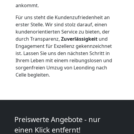
Beiladung
ankommt.
Für uns steht die Kundenzufriedenheit an
Leonding
erster Stelle. Wir sind stolz darauf, einen
kundenorientierten Service zu bieten, der
Mini
durch Transparenz,
Zuverlässigkeit
und
Engagement für Exzellenz gekennzeichnet
ist. Lassen Sie uns den nächsten Schritt in
Umzug
Ihrem Leben mit einem reibungslosen und
sorgenfreien Umzug von Leonding nach
Leonding
Celle begleiten.
Umzug
2
Preiswerte Angebote - nur
Mann
einen Klick entfernt!