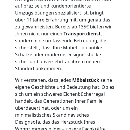
auf präzise und kundenorientierte
Mann
Umzugslösungen spezialisiert ist, bringt
über 11 Jahre Erfahrung mit, um genau das
+
zu gewährleisten. Bereits ab 135€ bieten wir
Ihnen nicht nur einen
Transportdienst
,
sondern eine umfassende Betreuung, die
LKW
sicherstellt, dass Ihre Möbel – ob antike
Schätze oder moderne Designerstücke –
sicher und unversehrt an ihrem neuen
Möbellift
Standort ankommen.
Leonding
Wir verstehen, dass jedes
Möbelstück
seine
eigene Geschichte und Bedeutung hat. Ob es
sich um ein schweres Eichenbücherregal
Übersiedlung
handelt, das Generationen Ihrer Familie
überdauert hat, oder um ein
Leonding
minimalistisches Skandinavisches
Designsofa, das das Herzstück Ihres
Wohnzimmers bildet – unsere Fachkräfte