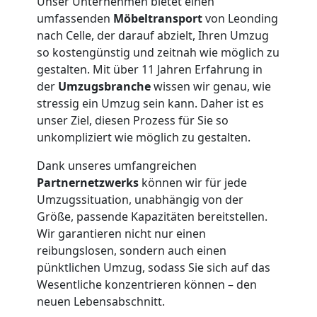
Unser Unternehmen bietet einen
umfassenden
Möbeltransport
von Leonding
nach Celle, der darauf abzielt, Ihren Umzug
so kostengünstig und zeitnah wie möglich zu
gestalten. Mit über 11 Jahren Erfahrung in
der
Umzugsbranche
wissen wir genau, wie
stressig ein Umzug sein kann. Daher ist es
unser Ziel, diesen Prozess für Sie so
unkompliziert wie möglich zu gestalten.
Dank unseres umfangreichen
Partnernetzwerks
können wir für jede
Umzugshelfer
Umzugssituation, unabhängig von der
Größe, passende Kapazitäten bereitstellen.
Wir garantieren nicht nur einen
Leonding
reibungslosen, sondern auch einen
pünktlichen Umzug, sodass Sie sich auf das
Wesentliche konzentrieren können – den
Möbeltaxi
neuen Lebensabschnitt.