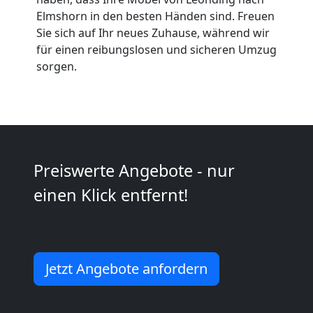
Umzüge
Elmshorn in den besten Händen sind. Freuen
Sie sich auf Ihr neues Zuhause, während wir
Leonding
für einen reibungslosen und sicheren Umzug
sorgen.
Vereinsumzug
Leonding
Preiswerte Angebote - nur
Anfrage
einen Klick entfernt!
Möbeltransport
Jetzt Angebote anfordern
National