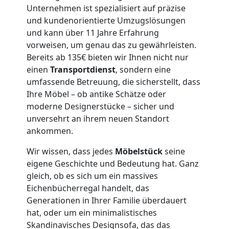
Unternehmen ist spezialisiert auf präzise
Leonding
und kundenorientierte Umzugslösungen
und kann über 11 Jahre Erfahrung
3
vorweisen, um genau das zu gewährleisten.
Bereits ab 135€ bieten wir Ihnen nicht nur
Mann
einen
Transportdienst
, sondern eine
umfassende Betreuung, die sicherstellt, dass
+
Ihre Möbel – ob antike Schätze oder
moderne Designerstücke – sicher und
unversehrt an ihrem neuen Standort
LKW
ankommen.
Wir wissen, dass jedes
Möbelstück
seine
Möbellift
eigene Geschichte und Bedeutung hat. Ganz
gleich, ob es sich um ein massives
Leonding
Eichenbücherregal handelt, das
Generationen in Ihrer Familie überdauert
hat, oder um ein minimalistisches
Übersiedlung
Skandinavisches Designsofa, das das