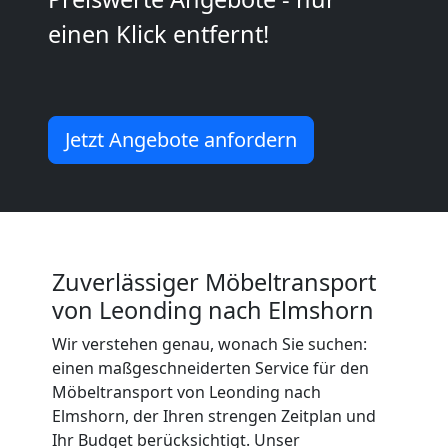
2
einen Klick entfernt!
Mann
+
Jetzt Angebote anfordern
LKW
Leonding
Zuverlässiger Möbeltransport
Kunsttransport
von Leonding nach Elmshorn
Leonding
Wir verstehen genau, wonach Sie suchen:
einen maßgeschneiderten Service für den
Möbeltransport von Leonding nach
Umzug
Elmshorn, der Ihren strengen Zeitplan und
Ihr Budget berücksichtigt. Unser