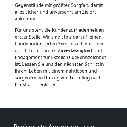
Gegenstände mit größter Sorgfalt, damit
Leonding
alles sicher und unversehrt am Zielort
ankommt.
Beiladung
Für uns steht die Kundenzufriedenheit an
erster Stelle. Wir sind stolz darauf, einen
Leonding
kundenorientierten Service zu bieten, der
durch Transparenz,
Zuverlässigkeit
und
Engagement für Exzellenz gekennzeichnet
Mini
ist. Lassen Sie uns den nächsten Schritt in
Ihrem Leben mit einem nahtlosen und
Umzug
sorgenfreien Umzug von Leonding nach
Elmshorn begleiten.
Leonding
Umzug
Preiswerte Angebote - nur