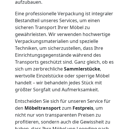
und
aufzubauen.
Eine professionelle Verpackung ist integraler
Lagerung
Bestandteil unseres Services, um einen
sicheren Transport Ihrer Möbel zu
Leonding
gewährleisten. Wir verwenden hochwertige
Verpackungsmaterialien und spezielle
Techniken, um sicherzustellen, dass Ihre
Full-
Einrichtungsgegenstände während des
Transports geschützt sind. Ganz gleich, ob es
Service-
sich um zerbrechliche
Sammlerstücke
,
wertvolle Einzelstücke oder sperrige Möbel
Umzug
handelt – wir behandeln jedes Stück mit
größter Sorgfalt und Aufmerksamkeit.
Leonding
Entscheiden Sie sich für unseren Service für
den
Möbeltransport
zum
Festpreis
, um
nicht nur von transparenten Preisen zu
Qualitäts-
profitieren, sondern auch die Gewissheit zu
haben, dass Ihre Möbel von Leonding nach