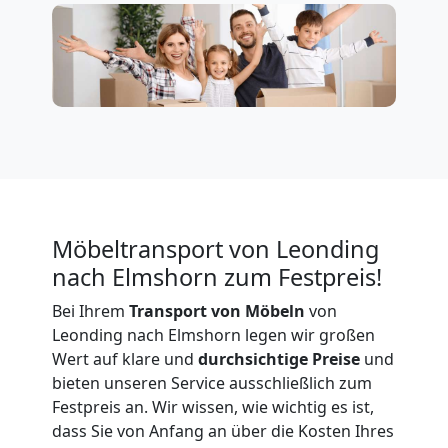
Firmenumzug
Leonding
Büroumzug
Leonding
Möbeltransport von Leonding
nach Elmshorn zum Festpreis!
Expressumzug
Bei Ihrem
Transport von Möbeln
von
Leonding nach Elmshorn legen wir großen
Leonding
Wert auf klare und
durchsichtige Preise
und
bieten unseren Service ausschließlich zum
Festpreis an. Wir wissen, wie wichtig es ist,
Tragehilfe
dass Sie von Anfang an über die Kosten Ihres