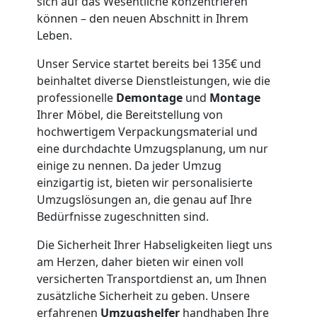
sich auf das Wesentliche konzentrieren
können – den neuen Abschnitt in Ihrem
Möbeltaxi
Leben.
Unser Service startet bereits bei 135€ und
Leonding
beinhaltet diverse Dienstleistungen, wie die
professionelle
Demontage
und
Montage
Ihrer Möbel, die Bereitstellung von
Kleintransport
hochwertigem Verpackungsmaterial und
eine durchdachte Umzugsplanung, um nur
Leonding
einige zu nennen. Da jeder Umzug
einzigartig ist, bieten wir personalisierte
Umzugslösungen an, die genau auf Ihre
Möbelmontage
Bedürfnisse zugeschnitten sind.
Die Sicherheit Ihrer Habseligkeiten liegt uns
Leonding
am Herzen, daher bieten wir einen voll
versicherten Transportdienst an, um Ihnen
Möbeltransport
zusätzliche Sicherheit zu geben. Unsere
erfahrenen
Umzugshelfer
handhaben Ihre