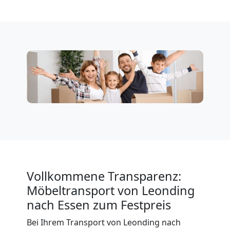
Leonding
Firmenumzug
Leonding
Büroumzug
Leonding
Expressumzug
Vollkommene Transparenz:
Möbeltransport von Leonding
Leonding
nach Essen zum Festpreis
Bei Ihrem Transport von Leonding nach