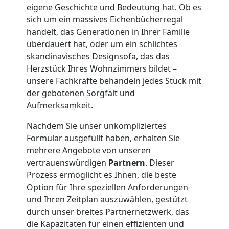
Übersiedlung
eigene Geschichte und Bedeutung hat. Ob es
sich um ein massives Eichenbücherregal
handelt, das Generationen in Ihrer Familie
Leonding
überdauert hat, oder um ein schlichtes
skandinavisches Designsofa, das das
Herzstück Ihres Wohnzimmers bildet –
Klaviertransport
unsere Fachkräfte behandeln jedes Stück mit
der gebotenen Sorgfalt und
Leonding
Aufmerksamkeit.
Nachdem Sie unser unkompliziertes
Privatumzug
Formular ausgefüllt haben, erhalten Sie
mehrere Angebote von unseren
Leonding
vertrauenswürdigen
Partnern
. Dieser
Prozess ermöglicht es Ihnen, die beste
Option für Ihre speziellen Anforderungen
Tresortransport
und Ihren Zeitplan auszuwählen, gestützt
durch unser breites Partnernetzwerk, das
die Kapazitäten für einen effizienten und