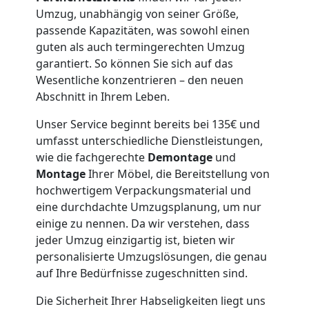
Leonding
Umzug, unabhängig von seiner Größe,
passende Kapazitäten, was sowohl einen
guten als auch termingerechten Umzug
Möbeltaxi
garantiert. So können Sie sich auf das
Wesentliche konzentrieren – den neuen
Leonding
Abschnitt in Ihrem Leben.
Unser Service beginnt bereits bei 135€ und
Kleintransport
umfasst unterschiedliche Dienstleistungen,
wie die fachgerechte
Demontage
und
Montage
Ihrer Möbel, die Bereitstellung von
Leonding
hochwertigem Verpackungsmaterial und
eine durchdachte Umzugsplanung, um nur
einige zu nennen. Da wir verstehen, dass
Möbelmontage
jeder Umzug einzigartig ist, bieten wir
personalisierte Umzugslösungen, die genau
Leonding
auf Ihre Bedürfnisse zugeschnitten sind.
Die Sicherheit Ihrer Habseligkeiten liegt uns