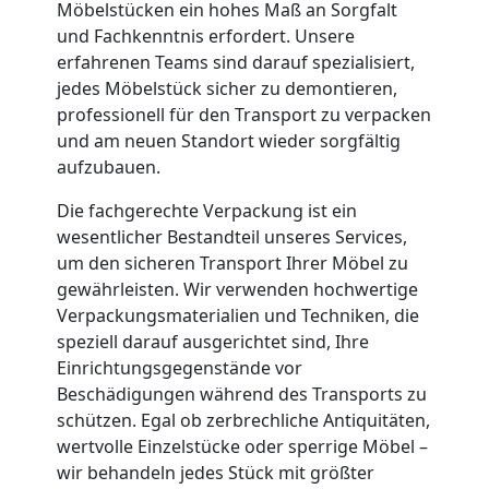
Möbelstücken ein hohes Maß an Sorgfalt
und
und Fachkenntnis erfordert. Unsere
erfahrenen Teams sind darauf spezialisiert,
jedes Möbelstück sicher zu demontieren,
Lagerung
professionell für den Transport zu verpacken
und am neuen Standort wieder sorgfältig
Leonding
aufzubauen.
Die fachgerechte Verpackung ist ein
Full-
wesentlicher Bestandteil unseres Services,
um den sicheren Transport Ihrer Möbel zu
Service-
gewährleisten. Wir verwenden hochwertige
Verpackungsmaterialien und Techniken, die
speziell darauf ausgerichtet sind, Ihre
Umzug
Einrichtungsgegenstände vor
Beschädigungen während des Transports zu
Leonding
schützen. Egal ob zerbrechliche Antiquitäten,
wertvolle Einzelstücke oder sperrige Möbel –
wir behandeln jedes Stück mit größter