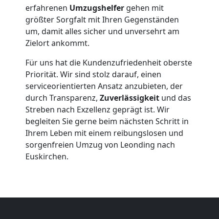
erfahrenen
Umzugshelfer
gehen mit
Beiladung
größter Sorgfalt mit Ihren Gegenständen
um, damit alles sicher und unversehrt am
Zielort ankommt.
Leonding
Für uns hat die Kundenzufriedenheit oberste
Priorität. Wir sind stolz darauf, einen
Mini
serviceorientierten Ansatz anzubieten, der
durch Transparenz,
Zuverlässigkeit
und das
Umzug
Streben nach Exzellenz geprägt ist. Wir
begleiten Sie gerne beim nächsten Schritt in
Leonding
Ihrem Leben mit einem reibungslosen und
sorgenfreien Umzug von Leonding nach
Euskirchen.
Umzug
2