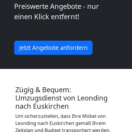
Mann
Preiswerte Angebote - nur
einen Klick entfernt!
+
LKW
Jetzt Angebote anfordern
Leonding
Kunsttransport
Leonding
Zügig & Bequem:
Umzugsdienst von Leonding
Umzug
nach Euskirchen
Um sicherzustellen, dass Ihre Möbel von
Leonding
Leonding nach Euskirchen gemäß Ihrem
Zeitplan und Budget transportiert werden,