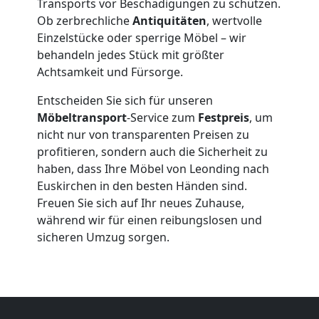
Lagerung
Transports vor Beschädigungen zu schützen.
Ob zerbrechliche
Antiquitäten
, wertvolle
Leonding
Einzelstücke oder sperrige Möbel – wir
behandeln jedes Stück mit größter
Achtsamkeit und Fürsorge.
Full-
Entscheiden Sie sich für unseren
Möbeltransport
-Service zum
Festpreis
, um
Service-
nicht nur von transparenten Preisen zu
profitieren, sondern auch die Sicherheit zu
Umzug
haben, dass Ihre Möbel von Leonding nach
Euskirchen in den besten Händen sind.
Leonding
Freuen Sie sich auf Ihr neues Zuhause,
während wir für einen reibungslosen und
sicheren Umzug sorgen.
Qualitäts-
Umzüge