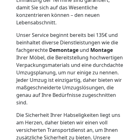
Möbeltaxi
damit Sie sich auf das Wesentliche
Leonding
konzentrieren können – den neuen
Lebensabschnitt.
Kleintransport
Unser Service beginnt bereits bei 135€ und
beinhaltet diverse Dienstleistungen wie die
fachgerechte
Demontage
und
Montage
Leonding
Ihrer Möbel, die Bereitstellung hochwertigen
Verpackungsmaterials und eine durchdachte
Umzugsplanung, um nur einige zu nennen.
Möbelmontage
Jeder Umzug ist einzigartig, daher bieten wir
maßgeschneiderte Umzugslösungen, die
Leonding
genau auf Ihre Bedürfnisse zugeschnitten
sind.
Möbeltransport
Die Sicherheit Ihrer Habseligkeiten liegt uns
am Herzen, daher bieten wir einen voll
Leonding
versicherten Transportdienst an, um Ihnen
zusätzliche Sicherheit zu bieten. Unsere