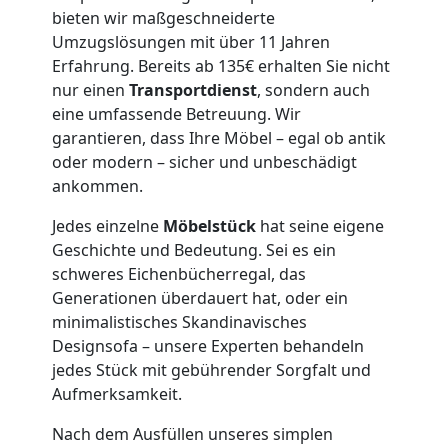
3
bieten wir maßgeschneiderte
Umzugslösungen mit über 11 Jahren
Erfahrung. Bereits ab 135€ erhalten Sie nicht
Mann
nur einen
Transportdienst
, sondern auch
eine umfassende Betreuung. Wir
+
garantieren, dass Ihre Möbel – egal ob antik
oder modern – sicher und unbeschädigt
LKW
ankommen.
Jedes einzelne
Möbelstück
hat seine eigene
Möbellift
Geschichte und Bedeutung. Sei es ein
schweres Eichenbücherregal, das
Generationen überdauert hat, oder ein
Leonding
minimalistisches Skandinavisches
Designsofa – unsere Experten behandeln
Übersiedlung
jedes Stück mit gebührender Sorgfalt und
Aufmerksamkeit.
Leonding
Nach dem Ausfüllen unseres simplen