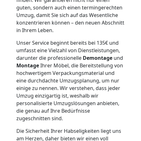
Leonding
guten, sondern auch einen termingerechten
Umzug, damit Sie sich auf das Wesentliche
Möbeltaxi
konzentrieren können – den neuen Abschnitt
in Ihrem Leben.
Leonding
Unser Service beginnt bereits bei 135€ und
umfasst eine Vielzahl von Dienstleistungen,
Kleintransport
darunter die professionelle
Demontage
und
Montage
Ihrer Möbel, die Bereitstellung von
hochwertigem Verpackungsmaterial und
Leonding
eine durchdachte Umzugsplanung, um nur
einige zu nennen. Wir verstehen, dass jeder
Umzug einzigartig ist, weshalb wir
Möbelmontage
personalisierte Umzugslösungen anbieten,
die genau auf Ihre Bedürfnisse
Leonding
zugeschnitten sind.
Die Sicherheit Ihrer Habseligkeiten liegt uns
Möbeltransport
am Herzen, daher bieten wir einen voll