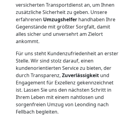
versicherten Transportdienst an, um Ihnen
Leonding
zusätzliche Sicherheit zu geben. Unsere
erfahrenen
Umzugshelfer
handhaben Ihre
Gegenstände mit größter Sorgfalt, damit
Beiladung
alles sicher und unversehrt am Zielort
ankommt.
Leonding
Für uns steht Kundenzufriedenheit an erster
Stelle. Wir sind stolz darauf, einen
kundenorientierten Service zu bieten, der
Mini
durch Transparenz,
Zuverlässigkeit
und
Engagement für Exzellenz gekennzeichnet
Umzug
ist. Lassen Sie uns den nächsten Schritt in
Ihrem Leben mit einem nahtlosen und
Leonding
sorgenfreien Umzug von Leonding nach
Fellbach begleiten.
Umzug