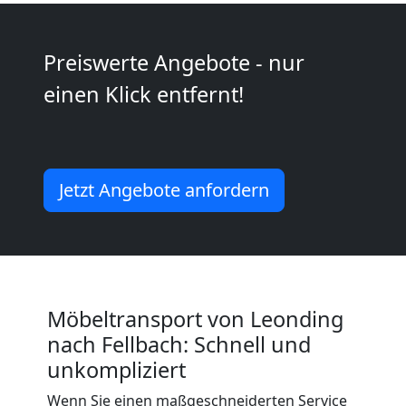
2
Preiswerte Angebote - nur
Mann
einen Klick entfernt!
+
LKW
Jetzt Angebote anfordern
Leonding
Kunsttransport
Möbeltransport von Leonding
Leonding
nach Fellbach: Schnell und
unkompliziert
Umzug
Wenn Sie einen maßgeschneiderten Service