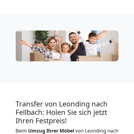
Leonding
Firmenumzug
Leonding
Büroumzug
Leonding
Expressumzug
Transfer von Leonding nach
Leonding
Fellbach: Holen Sie sich jetzt
Ihren Festpreis!
Tragehilfe
Beim
Umzug Ihrer Möbel
von Leonding nach