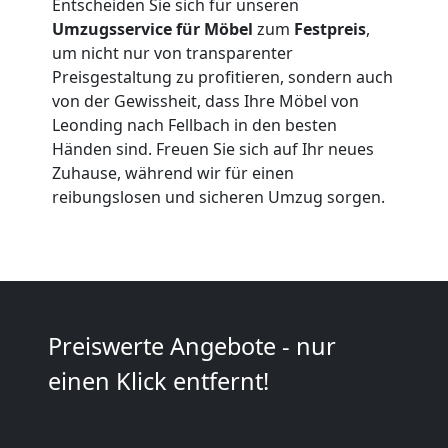
Entscheiden Sie sich für unseren
Umzugsservice für Möbel
zum
Festpreis
,
Umzüge
um nicht nur von transparenter
Preisgestaltung zu profitieren, sondern auch
Leonding
von der Gewissheit, dass Ihre Möbel von
Leonding nach Fellbach in den besten
Händen sind. Freuen Sie sich auf Ihr neues
Vereinsumzug
Zuhause, während wir für einen
reibungslosen und sicheren Umzug sorgen.
Leonding
Anfrage
Preiswerte Angebote - nur
Möbeltransport
einen Klick entfernt!
National