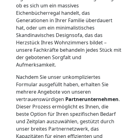
Übersiedlung
ob es sich um ein massives
Eichenbücherregal handelt, das
Leonding
Generationen in Ihrer Familie überdauert
hat, oder um ein minimalistisches
Skandinavisches Designsofa, das das
Klaviertransport
Herzstück Ihres Wohnzimmers bildet –
unsere Fachkräfte behandeln jedes Stück mit
Leonding
der gebotenen Sorgfalt und
Aufmerksamkeit.
Privatumzug
Nachdem Sie unser unkompliziertes
Formular ausgefüllt haben, erhalten Sie
Leonding
mehrere Angebote von unseren
vertrauenswürdigen
Partnerunternehmen
.
Dieser Prozess ermöglicht es Ihnen, die
Tresortransport
beste Option für Ihren spezifischen Bedarf
und Zeitplan auszuwählen, gestützt durch
unser breites Partnernetzwerk, das
in
Kapazitäten für einen effizienten und