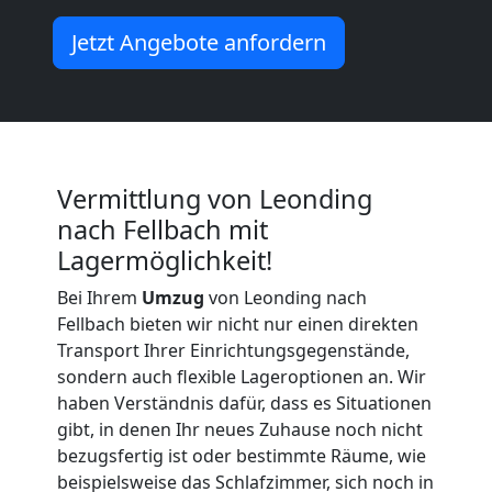
Möbeltransport
Jetzt Angebote anfordern
International
Beiladung
Vermittlung von Leonding
National
nach Fellbach mit
Lagermöglichkeit!
Bei Ihrem
Umzug
von Leonding nach
Beiladung
Fellbach bieten wir nicht nur einen direkten
Transport Ihrer Einrichtungsgegenstände,
International
sondern auch flexible Lageroptionen an. Wir
haben Verständnis dafür, dass es Situationen
gibt, in denen Ihr neues Zuhause noch nicht
Internationaler
bezugsfertig ist oder bestimmte Räume, wie
beispielsweise das Schlafzimmer, sich noch in