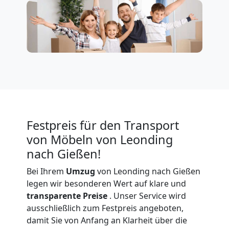
Firmenumzug
Leonding
Büroumzug
Leonding
Festpreis für den Transport
Expressumzug
von Möbeln von Leonding
nach Gießen!
Leonding
Bei Ihrem
Umzug
von Leonding nach Gießen
legen wir besonderen Wert auf klare und
transparente Preise
. Unser Service wird
Tragehilfe
ausschließlich zum Festpreis angeboten,
damit Sie von Anfang an Klarheit über die