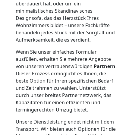
Leonding
überdauert hat, oder um ein
minimalistisches Skandinavisches
Designsofa, das das Herzstück Ihres
Klaviertransport
Wohnzimmers bildet – unsere Fachkräfte
behandeln jedes Stück mit der Sorgfalt und
Leonding
Aufmerksamkeit, die es verdient.
Wenn Sie unser einfaches Formular
ausfüllen, erhalten Sie mehrere Angebote
Privatumzug
von unseren vertrauenswürdigen
Partnern
.
Dieser Prozess ermöglicht es Ihnen, die
Leonding
beste Option für Ihren spezifischen Bedarf
und Zeitrahmen zu wählen. Unterstützt
durch unser breites Partnernetzwerk, das
Tresortransport
Kapazitäten für einen effizienten und
termingerechten Umzug bietet.
in
Unsere Dienstleistung endet nicht mit dem
Transport. Wir bieten auch Optionen für die
Leonding