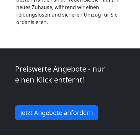
neues Zuhause, während wir einen
Leonding
reibungslosen und sicheren Umzug für Sie
organisieren.
Vereinsumzug
Leonding
Preiswerte Angebote - nur
Anfrage
einen Klick entfernt!
Möbeltransport
National
Jetzt Angebote anfordern
Möbeltransport