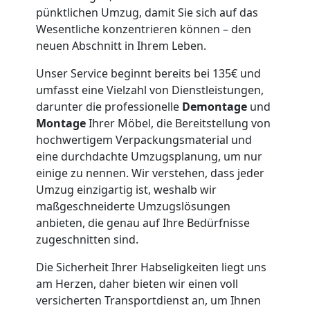
Möbeltaxi
pünktlichen Umzug, damit Sie sich auf das
Wesentliche konzentrieren können – den
neuen Abschnitt in Ihrem Leben.
Leonding
Unser Service beginnt bereits bei 135€ und
umfasst eine Vielzahl von Dienstleistungen,
Kleintransport
darunter die professionelle
Demontage
und
Montage
Ihrer Möbel, die Bereitstellung von
Leonding
hochwertigem Verpackungsmaterial und
eine durchdachte Umzugsplanung, um nur
einige zu nennen. Wir verstehen, dass jeder
Möbelmontage
Umzug einzigartig ist, weshalb wir
maßgeschneiderte Umzugslösungen
Leonding
anbieten, die genau auf Ihre Bedürfnisse
zugeschnitten sind.
Die Sicherheit Ihrer Habseligkeiten liegt uns
Möbeltransport
am Herzen, daher bieten wir einen voll
versicherten Transportdienst an, um Ihnen