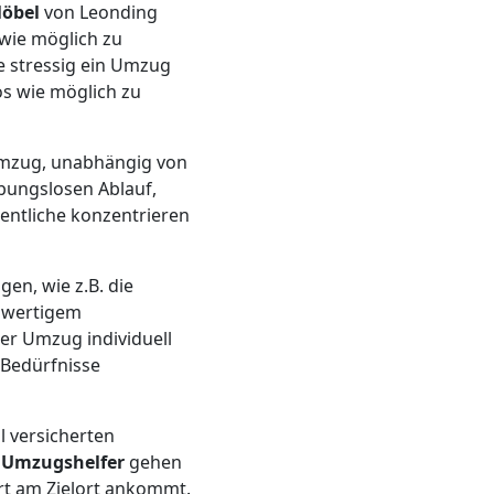
Möbel
von Leonding
 wie möglich zu
ie stressig ein Umzug
los wie möglich zu
 Umzug, unabhängig von
ibungslosen Ablauf,
sentliche konzentrieren
gen, wie z.B. die
chwertigem
er Umzug individuell
 Bedürfnisse
l versicherten
n
Umzugshelfer
gehen
rt am Zielort ankommt.