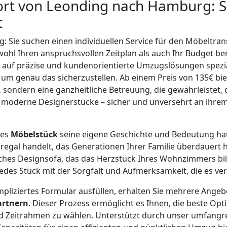
rt von Leonding nach Hamburg: S
t
ig: Sie suchen einen individuellen Service für den Möbeltr
hl Ihren anspruchsvollen Zeitplan als auch Ihr Budget be
auf präzise und kundenorientierte Umzugslösungen speziali
, um genau das sicherzustellen. Ab einem Preis von 135€ bie
, sondern eine ganzheitliche Betreuung, die gewährleistet, 
r moderne Designerstücke – sicher und unversehrt an ihre
des
Möbelstück
seine eigene Geschichte und Bedeutung hat
egal handelt, das Generationen Ihrer Familie überdauert h
sches Designsofa, das das Herzstück Ihres Wohnzimmers bil
edes Stück mit der Sorgfalt und Aufmerksamkeit, die es ver
pliziertes Formular ausfüllen, erhalten Sie mehrere Ange
artnern
. Dieser Prozess ermöglicht es Ihnen, die beste Opt
nd Zeitrahmen zu wählen. Unterstützt durch unser umfangr