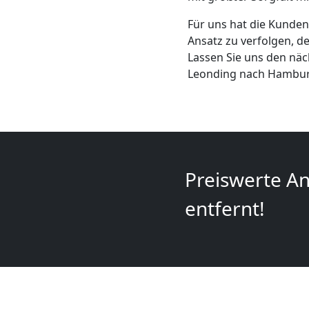
+
Für uns hat die Kundenz
Ansatz zu verfolgen, d
LKW
Lassen Sie uns den nä
Leonding nach Hamburg
Leonding
Kunsttransport
Leonding
Preiswerte An
entfernt!
Umzug
Leonding
3