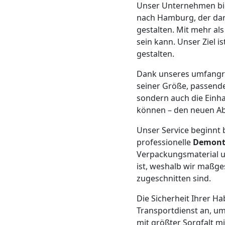
Beiladung
Unser Unternehmen bi
nach Hamburg, der dara
Leonding
gestalten. Mit mehr al
sein kann. Unser Ziel i
gestalten.
Mini
Dank unseres umfang
seiner Größe, passende
Umzug
sondern auch die Einha
können – den neuen Ab
Leonding
Unser Service beginnt b
professionelle
Demon
Umzug
Verpackungsmaterial u
ist, weshalb wir maßg
2
zugeschnitten sind.
Die Sicherheit Ihrer Ha
Mann
Transportdienst an, um
mit größter Sorgfalt m