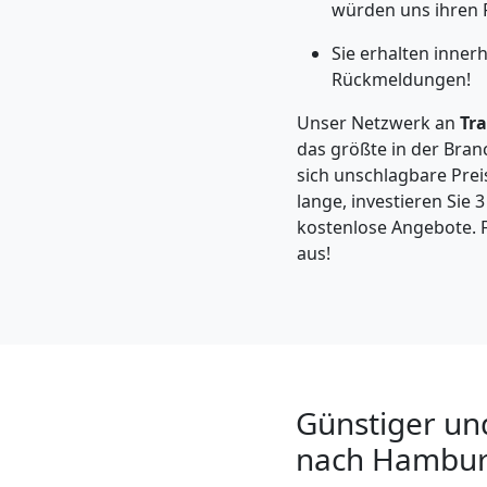
Leonding
würden uns ihren 
Sie erhalten inner
Rückmeldungen!
Kleintransport
Unser Netzwerk an
Tr
Leonding
das größte in der Bran
sich unschlagbare Preis
lange, investieren Sie 
Möbelmontage
kostenlose Angebote. F
aus!
Leonding
Möbeltransport
Leonding
Günstiger un
nach Hambu