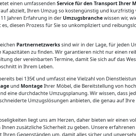
etet einen umfassenden
Service für den Transport Ihrer 
uf abzielt, Ihren Umzug so kostengünstig und kurzfristig
s 11 Jahren Erfahrung in der
Umzugsbranche
wissen wir, w
st es, diesen Prozess für Sie so unkompliziert und reibungs
reichen
Partnernetzwerks
sind wir in der Lage, für jeden
 Kapazitäten zu finden. Wir garantieren nicht nur einen re
ltung der vereinbarten Termine, damit Sie sich auf das We
schnitt in Ihrem Leben.
ereits bei 135€ und umfasst eine Vielzahl von Dienstleistun
tage
und
Montage
Ihrer Möbel, die Bereitstellung von ho
nd eine durchdachte Umzugsplanung. Wir wissen, dass jed
eschneiderte Umzugslösungen anbieten, die genau auf Ihre
bseligkeiten liegt uns am Herzen, daher bieten wir einen vol
 Ihnen zusätzliche Sicherheit zu geben. Unsere erfahrene
it Ihren Gegenständen um, damit alles sicher und unverseh