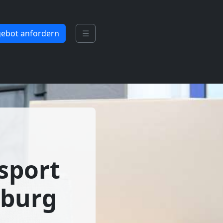
ebot anfordern
☰
sport
mburg