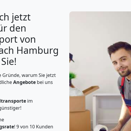
ch jetzt
ür den
port von
nach Hamburg
Sie!
 Gründe, warum Sie jetzt
dliche
Angebote
bei uns
ltransporte
im
günstiger!
he
gsrate
! 9 von 10 Kunden