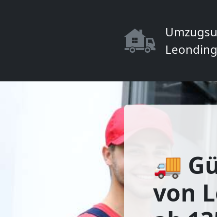
Umzugsu
Leonding
🚚 Gü
von 