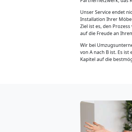
Partnernetzwerk, das K
Klaviertransport
Unser Service endet ni
Leonding
Installation Ihrer Mö
Ziel ist es, den Proze
auf die Freude an Ihr
Privatumzug
Wir bei Umzugsunterne
von A nach B ist. Es ist
Leonding
Kapitel auf die bestmö
Tresortransport
in
Leonding