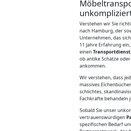
Möbeltranspo
Mann
unkomplizier
Verstehen wir Sie richt
+
nach Hamburg, der sowo
Unternehmen, das sich 
LKW
11 Jahre Erfahrung ein
einen
Transportdienst
ob antike Schätze ode
Möbellift
ankommen.
Leonding
Wir verstehen, dass je
massives Eichenbücherr
schlichtes, skandinavi
Übersiedlung
Fachkräfte behandeln j
Sobald Sie unser unkom
Leonding
vertrauenswürdigen
P
spezifischen Bedarf u