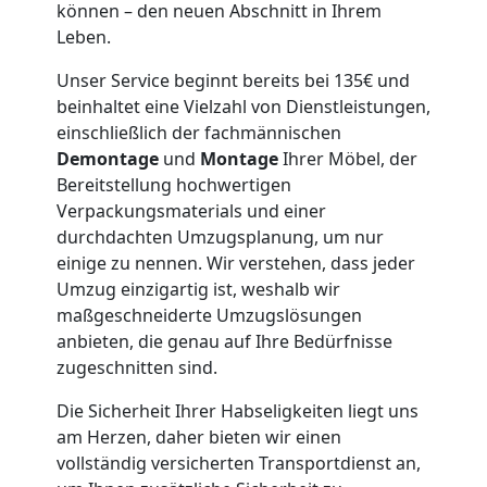
können – den neuen Abschnitt in Ihrem
Möbeltaxi
Leben.
Leonding
Unser Service beginnt bereits bei 135€ und
beinhaltet eine Vielzahl von Dienstleistungen,
einschließlich der fachmännischen
Kleintransport
Demontage
und
Montage
Ihrer Möbel, der
Bereitstellung hochwertigen
Leonding
Verpackungsmaterials und einer
durchdachten Umzugsplanung, um nur
einige zu nennen. Wir verstehen, dass jeder
Möbelmontage
Umzug einzigartig ist, weshalb wir
maßgeschneiderte Umzugslösungen
anbieten, die genau auf Ihre Bedürfnisse
Leonding
zugeschnitten sind.
Die Sicherheit Ihrer Habseligkeiten liegt uns
Möbeltransport
am Herzen, daher bieten wir einen
vollständig versicherten Transportdienst an,