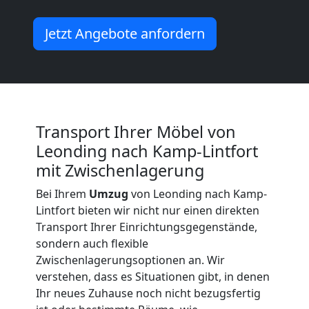
International
Jetzt Angebote anfordern
Beiladung
National
Transport Ihrer Möbel von
Leonding nach Kamp-Lintfort
Beiladung
mit Zwischenlagerung
International
Bei Ihrem
Umzug
von Leonding nach Kamp-
Lintfort bieten wir nicht nur einen direkten
Transport Ihrer Einrichtungsgegenstände,
Internationaler
sondern auch flexible
Zwischenlagerungsoptionen an. Wir
verstehen, dass es Situationen gibt, in denen
Umzug
Ihr neues Zuhause noch nicht bezugsfertig