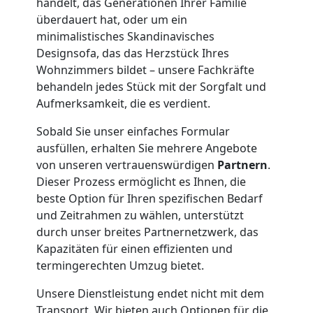
Leonding
handelt, das Generationen Ihrer Familie
überdauert hat, oder um ein
minimalistisches Skandinavisches
Klaviertransport
Designsofa, das das Herzstück Ihres
Wohnzimmers bildet – unsere Fachkräfte
behandeln jedes Stück mit der Sorgfalt und
Leonding
Aufmerksamkeit, die es verdient.
Sobald Sie unser einfaches Formular
Privatumzug
ausfüllen, erhalten Sie mehrere Angebote
von unseren vertrauenswürdigen
Partnern
.
Leonding
Dieser Prozess ermöglicht es Ihnen, die
beste Option für Ihren spezifischen Bedarf
und Zeitrahmen zu wählen, unterstützt
Tresortransport
durch unser breites Partnernetzwerk, das
Kapazitäten für einen effizienten und
in
termingerechten Umzug bietet.
Unsere Dienstleistung endet nicht mit dem
Leonding
Transport. Wir bieten auch Optionen für die