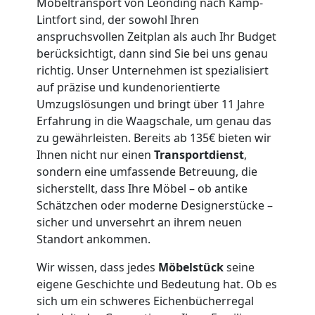
Möbeltransport von Leonding nach Kamp-
Lintfort sind, der sowohl Ihren
3
anspruchsvollen Zeitplan als auch Ihr Budget
berücksichtigt, dann sind Sie bei uns genau
Mann
richtig. Unser Unternehmen ist spezialisiert
auf präzise und kundenorientierte
+
Umzugslösungen und bringt über 11 Jahre
Erfahrung in die Waagschale, um genau das
zu gewährleisten. Bereits ab 135€ bieten wir
LKW
Ihnen nicht nur einen
Transportdienst
,
sondern eine umfassende Betreuung, die
sicherstellt, dass Ihre Möbel – ob antike
Möbellift
Schätzchen oder moderne Designerstücke –
sicher und unversehrt an ihrem neuen
Leonding
Standort ankommen.
Wir wissen, dass jedes
Möbelstück
seine
Übersiedlung
eigene Geschichte und Bedeutung hat. Ob es
sich um ein schweres Eichenbücherregal