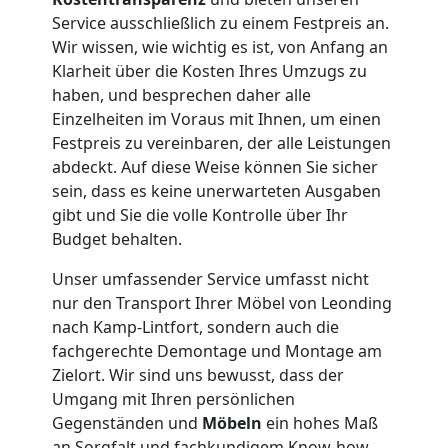
Leonding
Service ausschließlich zu einem Festpreis an.
Wir wissen, wie wichtig es ist, von Anfang an
Kleiner
Klarheit über die Kosten Ihres Umzugs zu
haben, und besprechen daher alle
Umzug
Einzelheiten im Voraus mit Ihnen, um einen
Festpreis zu vereinbaren, der alle Leistungen
Leonding
abdeckt. Auf diese Weise können Sie sicher
sein, dass es keine unerwarteten Ausgaben
gibt und Sie die volle Kontrolle über Ihr
Küchenumzug
Budget behalten.
Unser umfassender Service umfasst nicht
Leonding
nur den Transport Ihrer Möbel von Leonding
nach Kamp-Lintfort, sondern auch die
fachgerechte Demontage und Montage am
Umzug
Zielort. Wir sind uns bewusst, dass der
Umgang mit Ihren persönlichen
und
Gegenständen und
Möbeln
ein hohes Maß
an Sorgfalt und fachkundigem Know-how