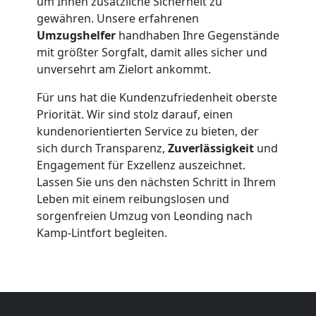
Leonding
um Ihnen zusätzliche Sicherheit zu
gewähren. Unsere erfahrenen
Umzugshelfer
handhaben Ihre Gegenstände
Beiladung
mit größter Sorgfalt, damit alles sicher und
unversehrt am Zielort ankommt.
Leonding
Für uns hat die Kundenzufriedenheit oberste
Priorität. Wir sind stolz darauf, einen
Mini
kundenorientierten Service zu bieten, der
sich durch Transparenz,
Zuverlässigkeit
und
Engagement für Exzellenz auszeichnet.
Umzug
Lassen Sie uns den nächsten Schritt in Ihrem
Leben mit einem reibungslosen und
Leonding
sorgenfreien Umzug von Leonding nach
Kamp-Lintfort begleiten.
Umzug
2