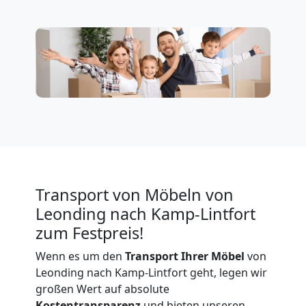
Firmenumzug
Leonding
Büroumzug
Leonding
Expressumzug
Transport von Möbeln von
Leonding nach Kamp-Lintfort
Leonding
zum Festpreis!
Wenn es um den
Transport Ihrer Möbel
von
Tragehilfe
Leonding nach Kamp-Lintfort geht, legen wir
großen Wert auf absolute
Kostentransparenz
und bieten unseren