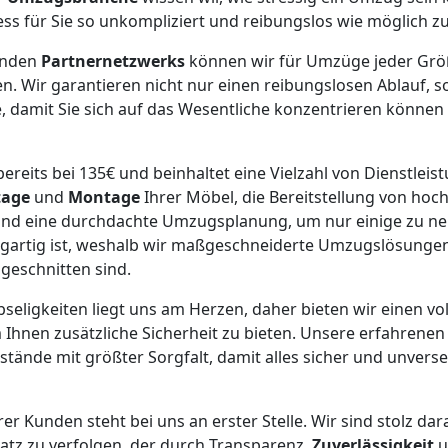
ess für Sie so unkompliziert und reibungslos wie möglich zu
enden
Partnernetzwerks
können wir für Umzüge jeder Gr
en. Wir garantieren nicht nur einen reibungslosen Ablauf, 
, damit Sie sich auf das Wesentliche konzentrieren können
ereits bei 135€ und beinhaltet eine Vielzahl von Dienstleis
age
und
Montage
Ihrer Möbel, die Bereitstellung von ho
nd eine durchdachte Umzugsplanung, um nur einige zu nen
igartig ist, weshalb wir maßgeschneiderte Umzugslösungen
ugeschnitten sind.
bseligkeiten liegt uns am Herzen, daher bieten wir einen vo
 Ihnen zusätzliche Sicherheit zu bieten. Unsere erfahrene
ände mit größter Sorgfalt, damit alles sicher und unverse
er Kunden steht bei uns an erster Stelle. Wir sind stolz dar
satz zu verfolgen, der durch Transparenz,
Zuverlässigkeit
u