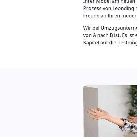
Ihrer Möbel am neuen O
Klaviertransport
Prozess von Leonding 
Freude an Ihrem neuen
Leonding
Wir bei Umzugsunterne
von A nach B ist. Es ist
Privatumzug
Kapitel auf die bestmö
Leonding
Tresortransport
in
Leonding