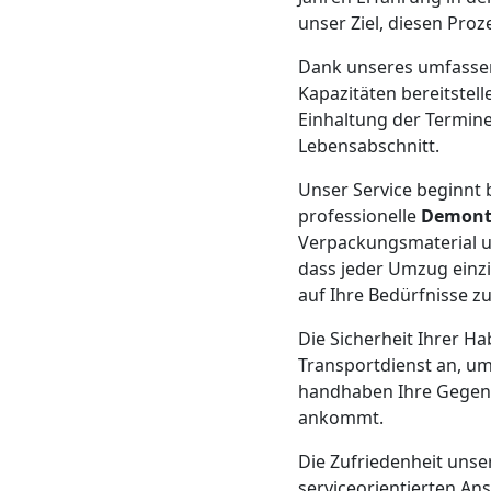
Beiladung
unser Ziel, diesen Proz
Leonding
Dank unseres umfass
Kapazitäten bereitstell
Einhaltung der Termine
Mini
Lebensabschnitt.
Unser Service beginnt b
Umzug
professionelle
Demont
Verpackungsmaterial u
Leonding
dass jeder Umzug einz
auf Ihre Bedürfnisse z
Umzug
Die Sicherheit Ihrer Ha
Transportdienst an, um
2
handhaben Ihre Gegenst
ankommt.
Mann
Die Zufriedenheit unser
serviceorientierten An