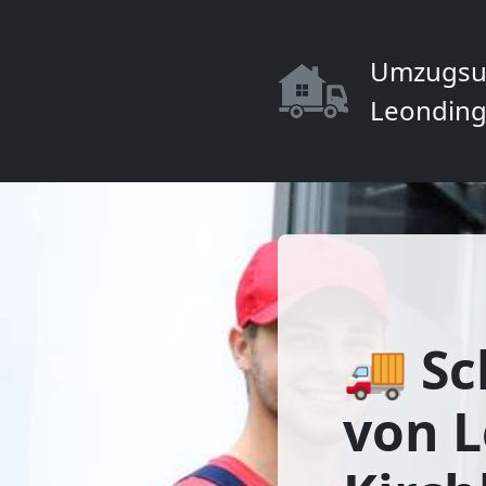
Umzugsu
Leonding
🚚 Sc
von 