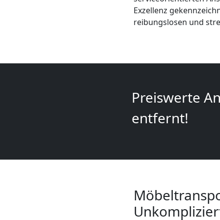
+
Exzellenz gekennzeichn
reibungslosen und str
LKW
Leonding
Preiswerte An
Kunsttransport
entfernt!
Leonding
Umzug
Leonding
Möbeltranspo
Unkomplizier
3