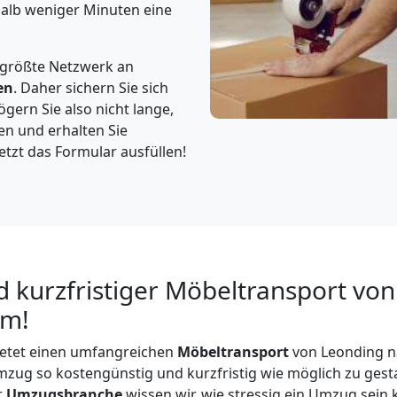
halb weniger Minuten eine
 größte Netzwerk an
en
. Daher sichern Sie sich
gern Sie also nicht lange,
en und erhalten Sie
etzt das Formular ausfüllen!
d kurzfristiger Möbeltransport vo
im!
etet einen umfangreichen
Möbeltransport
von Leonding n
Umzug so kostengünstig und kurzfristig wie möglich zu gesta
r
Umzugsbranche
wissen wir, wie stressig ein Umzug sein 