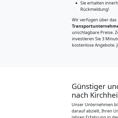
Leonding
Sie erhalten inner
Rückmeldung!
Kleintransport
Wir verfügen über das
Transportunternehm
unschlagbare Preise. Zö
Leonding
investieren Sie 3 Minut
kostenlose Angebote. J
Möbelmontage
Leonding
Günstiger un
Möbeltransport
nach Kirchhe
Leonding
Unser Unternehmen bi
darauf abzielt, Ihren 
Jahren Erfahrung in de