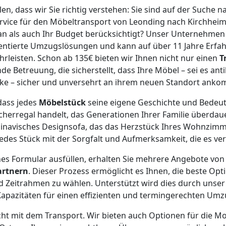
en, dass wir Sie richtig verstehen: Sie sind auf der Suche 
vice für den Möbeltransport von Leonding nach Kirchheim
an als auch Ihr Budget berücksichtigt? Unser Unternehmen is
entierte Umzugslösungen und kann auf über 11 Jahre Erfah
leisten. Schon ab 135€ bieten wir Ihnen nicht nur einen
T
e Betreuung, die sicherstellt, dass Ihre Möbel – sei es an
e – sicher und unversehrt an ihrem neuen Standort ank
dass jedes
Möbelstück
seine eigene Geschichte und Bedeut
herregal handelt, das Generationen Ihrer Familie überdaue
inavisches Designsofa, das das Herzstück Ihres Wohnzimme
edes Stück mit der Sorgfalt und Aufmerksamkeit, die es ver
es Formular ausfüllen, erhalten Sie mehrere Angebote von
artnern
. Dieser Prozess ermöglicht es Ihnen, die beste Opt
d Zeitrahmen zu wählen. Unterstützt wird dies durch unser
apazitäten für einen effizienten und termingerechten Umzu
cht mit dem Transport. Wir bieten auch Optionen für die Mo