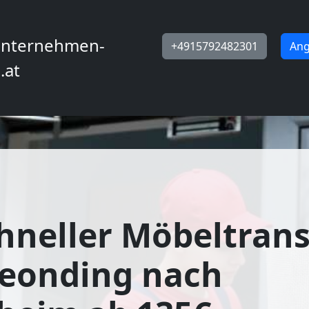
nternehmen-
+4915792482301
Ang
.at
hneller Möbeltran
Leonding nach