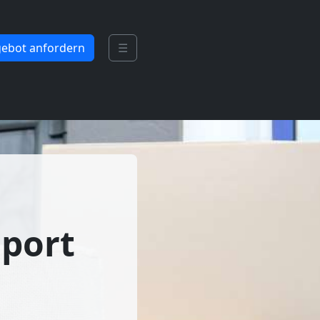
ebot anfordern
☰
sport