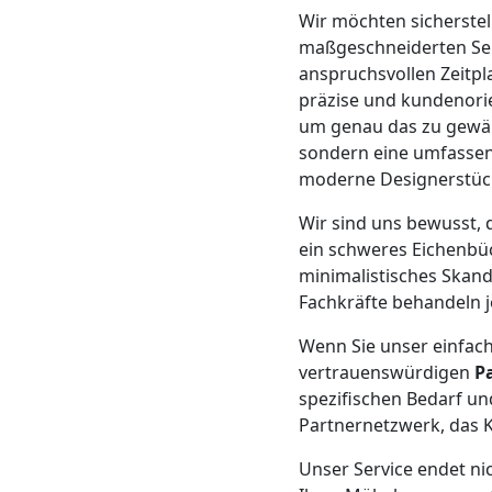
Wir möchten sicherstell
Mann
maßgeschneiderten Ser
anspruchsvollen Zeitpl
+
präzise und kundenori
um genau das zu gewähr
LKW
sondern eine umfassend
moderne Designerstück
Wir sind uns bewusst, 
Möbellift
ein schweres Eichenbüc
minimalistisches Skand
Leonding
Fachkräfte behandeln j
Wenn Sie unser einfach
Übersiedlung
vertrauenswürdigen
P
spezifischen Bedarf un
Leonding
Partnernetzwerk, das K
Unser Service endet ni