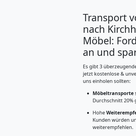
Transport 
nach Kirchh
Möbel: Ford
an und spar
Es gibt 3 überzeugend
jetzt kostenlose & unv
uns einholen sollten:
Umzugshelfer
Möbeltransporte
s
Leonding
Durchschnitt 20% 
Hohe
Weiterempf
Kunden würden un
Möbeltaxi
weiterempfehlen.