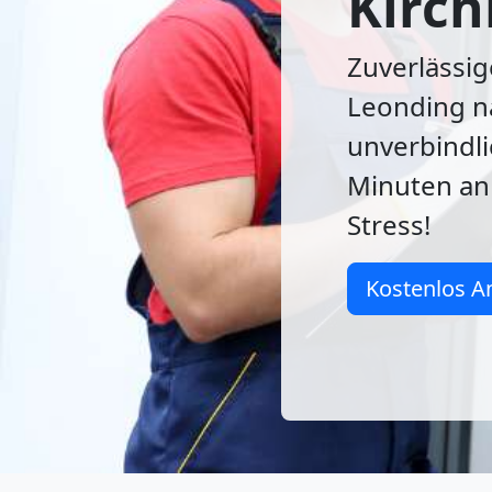
Kirch
Zuverlässi
Leonding na
unverbindli
Minuten an 
Stress!
Kostenlos A