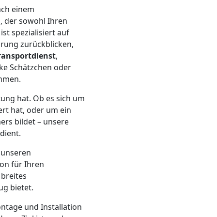
nach einem
, der sowohl Ihren
t spezialisiert auf
rung zurückblicken,
ransportdienst
,
tike Schätzchen oder
ommen.
ung hat. Ob es sich um
rt hat, oder um ein
rs bildet – unsere
dient.
 unseren
ion für Ihren
 breites
g bietet.
ntage und Installation