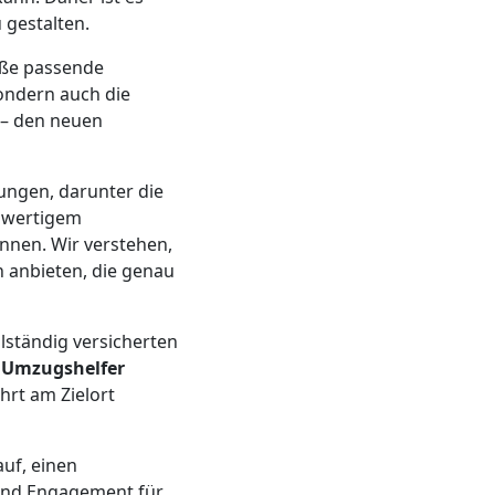
 gestalten.
öße passende
sondern auch die
 – den neuen
tungen, darunter die
chwertigem
nen. Wir verstehen,
 anbieten, die genau
llständig versicherten
n
Umzugshelfer
hrt am Zielort
auf, einen
nd Engagement für