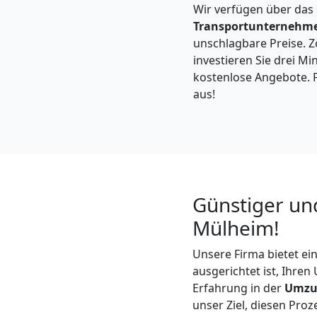
Leonding
Wir verfügen über das
Transportunternehm
unschlagbare Preise. Zö
Kleintransport
investieren Sie drei Mi
kostenlose Angebote. F
Leonding
aus!
Möbelmontage
Leonding
Günstiger un
Mülheim!
Möbeltransport
Unsere Firma bietet ei
Leonding
ausgerichtet ist, Ihre
Erfahrung in der
Umzu
unser Ziel, diesen Proz