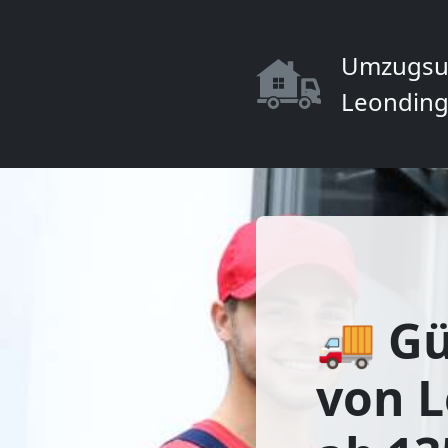
Umzugsu
Leonding
🚚 Gü
von 