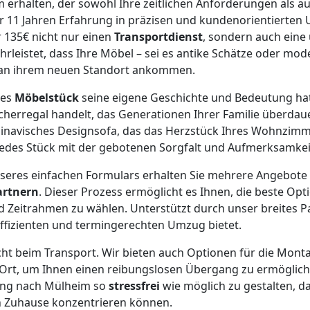
erhalten, der sowohl Ihre zeitlichen Anforderungen als a
er 11 Jahren Erfahrung in präzisen und kundenorientierte
r 135€ nicht nur einen
Transportdienst
, sondern auch ein
rleistet, dass Ihre Möbel – sei es antike Schätze oder mo
 an ihrem neuen Standort ankommen.
des
Möbelstück
seine eigene Geschichte und Bedeutung hat
herregal handelt, das Generationen Ihrer Familie überdaue
inavisches Designsofa, das das Herzstück Ihres Wohnzimme
jedes Stück mit der gebotenen Sorgfalt und Aufmerksamkei
seres einfachen Formulars erhalten Sie mehrere Angebote
artnern
. Dieser Prozess ermöglicht es Ihnen, die beste Opt
d Zeitrahmen zu wählen. Unterstützt durch unser breites P
effizienten und termingerechten Umzug bietet.
cht beim Transport. Wir bieten auch Optionen für die Monta
rt, um Ihnen einen reibungslosen Übergang zu ermöglichen.
ng nach Mülheim so
stressfrei
wie möglich zu gestalten, da
 Zuhause konzentrieren können.