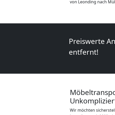
von Leonding nach Mül
+
LKW
Leonding
Preiswerte An
Kunsttransport
entfernt!
Leonding
Umzug
Möbeltranspo
Leonding
Unkomplizier
3
Wir möchten sicherstel