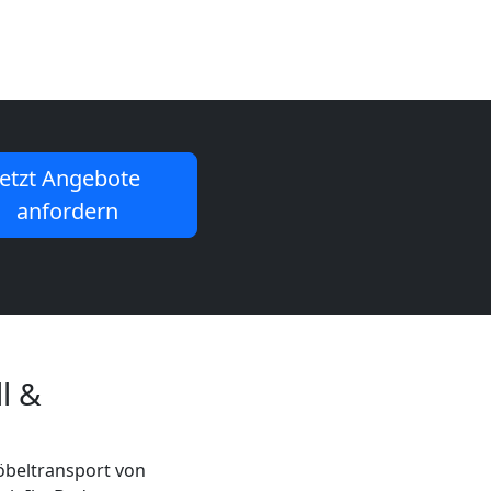
Jetzt Angebote
anfordern
l &
öbeltransport von