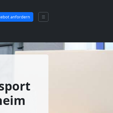
ebot anfordern
☰
sport
heim