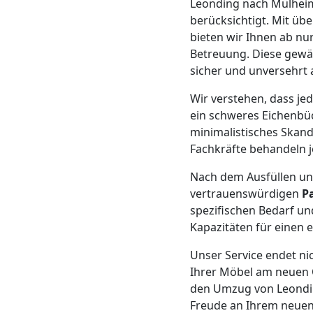
Leonding nach Mülheim 
berücksichtigt. Mit üb
Mann
bieten wir Ihnen ab nu
Betreuung. Diese gewäh
+
sicher und unversehrt
LKW
Wir verstehen, dass je
ein schweres Eichenbüc
minimalistisches Skand
Möbellift
Fachkräfte behandeln 
Nach dem Ausfüllen un
Leonding
vertrauenswürdigen
P
spezifischen Bedarf un
Kapazitäten für einen 
Übersiedlung
Unser Service endet ni
Leonding
Ihrer Möbel am neuen O
den Umzug von Leondi
Freude an Ihrem neuen