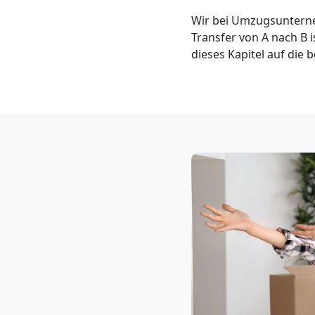
Klaviertransport
Wir bei Umzugsunterne
Transfer von A nach B is
Leonding
dieses Kapitel auf die
Privatumzug
Leonding
Tresortransport
in
Leonding