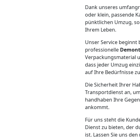
Beiladung
Dank unseres umfangr
oder klein, passende K
Leonding
pünktlichen Umzug, sod
Ihrem Leben.
Mini
Unser Service beginnt b
professionelle
Demont
Umzug
Verpackungsmaterial u
dass jeder Umzug einz
Leonding
auf Ihre Bedürfnisse z
Die Sicherheit Ihrer Ha
Transportdienst an, um
Umzug
handhaben Ihre Gegenst
ankommt.
2
Für uns steht die Kunde
Dienst zu bieten, der 
Mann
ist. Lassen Sie uns de