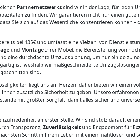
eichen
Partnernetzwerks
sind wir in der Lage, für jeden 
apazitäten zu finden. Wir garantieren nicht nur einen gute
ass Sie sich auf das Wesentliche konzentrieren können – 
ereits bei 135€ und umfasst eine Vielzahl von Dienstleistun
age
und
Montage
Ihrer Möbel, die Bereitstellung von ho
nd eine durchdachte Umzugsplanung, um nur einige zu nen
igartig ist, weshalb wir maßgeschneiderte Umzugslösungen
ugeschnitten sind.
bseligkeiten liegt uns am Herzen, daher bieten wir einen vo
 Ihnen zusätzliche Sicherheit zu geben. Unsere erfahrenen
ände mit größter Sorgfalt, damit alles sicher und unverse
nzufriedenheit an erster Stelle. Wir sind stolz darauf, eine
durch Transparenz,
Zuverlässigkeit
und Engagement für Exz
n nächsten Schritt in Ihrem Leben mit einem nahtlosen und