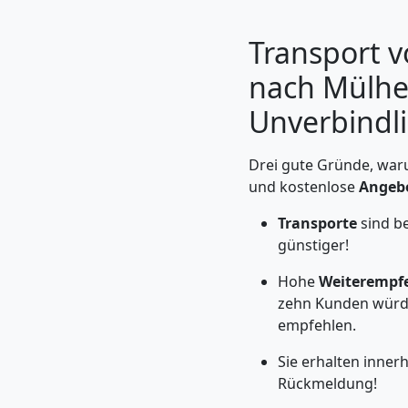
Transport 
nach Mülhe
Unverbindli
Drei gute Gründe, waru
und kostenlose
Angeb
Transporte
sind b
günstiger!
Umzugshelfer
Hohe
Weiterempf
Leonding
zehn Kunden würd
empfehlen.
Sie erhalten inner
Möbeltaxi
Rückmeldung!