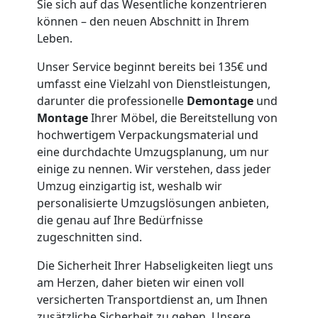
Leonding
Sie sich auf das Wesentliche konzentrieren
können – den neuen Abschnitt in Ihrem
Leben.
Möbeltaxi
Unser Service beginnt bereits bei 135€ und
umfasst eine Vielzahl von Dienstleistungen,
Leonding
darunter die professionelle
Demontage
und
Montage
Ihrer Möbel, die Bereitstellung von
hochwertigem Verpackungsmaterial und
Kleintransport
eine durchdachte Umzugsplanung, um nur
einige zu nennen. Wir verstehen, dass jeder
Leonding
Umzug einzigartig ist, weshalb wir
personalisierte Umzugslösungen anbieten,
die genau auf Ihre Bedürfnisse
Möbelmontage
zugeschnitten sind.
Die Sicherheit Ihrer Habseligkeiten liegt uns
Leonding
am Herzen, daher bieten wir einen voll
versicherten Transportdienst an, um Ihnen
zusätzliche Sicherheit zu geben. Unsere