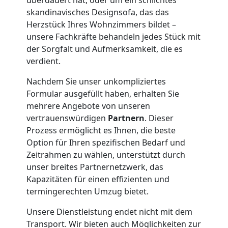
Übersiedlung
skandinavisches Designsofa, das das
Herzstück Ihres Wohnzimmers bildet –
Leonding
unsere Fachkräfte behandeln jedes Stück mit
der Sorgfalt und Aufmerksamkeit, die es
verdient.
Klaviertransport
Nachdem Sie unser unkompliziertes
Formular ausgefüllt haben, erhalten Sie
Leonding
mehrere Angebote von unseren
vertrauenswürdigen
Partnern
. Dieser
Privatumzug
Prozess ermöglicht es Ihnen, die beste
Option für Ihren spezifischen Bedarf und
Zeitrahmen zu wählen, unterstützt durch
Leonding
unser breites Partnernetzwerk, das
Kapazitäten für einen effizienten und
termingerechten Umzug bietet.
Tresortransport
Unsere Dienstleistung endet nicht mit dem
in
Transport. Wir bieten auch Möglichkeiten zur