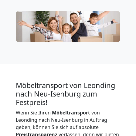
Leonding
Firmenumzug
Leonding
Büroumzug
Leonding
Möbeltransport von Leonding
nach Neu-Isenburg zum
Expressumzug
Festpreis!
Wenn Sie Ihren
Möbeltransport
von
Leonding
Leonding nach Neu-Isenburg in Auftrag
geben, können Sie sich auf absolute
Preistransparenz
verlassen, denn wir bieten