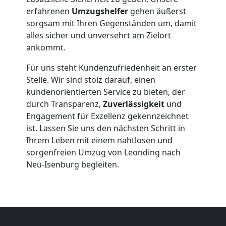
Möbeltransport
erfahrenen
Umzugshelfer
gehen äußerst
sorgsam mit Ihren Gegenständen um, damit
Leonding
alles sicher und unversehrt am Zielort
ankommt.
Beiladung
Für uns steht Kundenzufriedenheit an erster
Stelle. Wir sind stolz darauf, einen
Leonding
kundenorientierten Service zu bieten, der
durch Transparenz,
Zuverlässigkeit
und
Engagement für Exzellenz gekennzeichnet
Mini
ist. Lassen Sie uns den nächsten Schritt in
Ihrem Leben mit einem nahtlosen und
Umzug
sorgenfreien Umzug von Leonding nach
Neu-Isenburg begleiten.
Leonding
Umzug