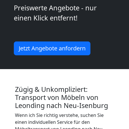
Preiswerte Angebote - nur
2
einen Klick entfernt!
Mann
+
Jetzt Angebote anfordern
LKW
Leonding
Zügig & Unkompliziert:
Kunsttransport
Transport von Möbeln von
Leonding nach Neu-Isenburg
Leonding
Wenn ich Sie richtig verstehe, suchen Sie
einen individuellen Service für den
Möbeltransport von Leonding nach Neu-