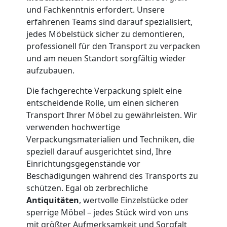
und Fachkenntnis erfordert. Unsere
und
erfahrenen Teams sind darauf spezialisiert,
jedes Möbelstück sicher zu demontieren,
Lagerung
professionell für den Transport zu verpacken
und am neuen Standort sorgfältig wieder
Leonding
aufzubauen.
Die fachgerechte Verpackung spielt eine
entscheidende Rolle, um einen sicheren
Full-
Transport Ihrer Möbel zu gewährleisten. Wir
verwenden hochwertige
Service-
Verpackungsmaterialien und Techniken, die
speziell darauf ausgerichtet sind, Ihre
Umzug
Einrichtungsgegenstände vor
Beschädigungen während des Transports zu
Leonding
schützen. Egal ob zerbrechliche
Antiquitäten
, wertvolle Einzelstücke oder
sperrige Möbel – jedes Stück wird von uns
mit größter Aufmerksamkeit und Sorgfalt