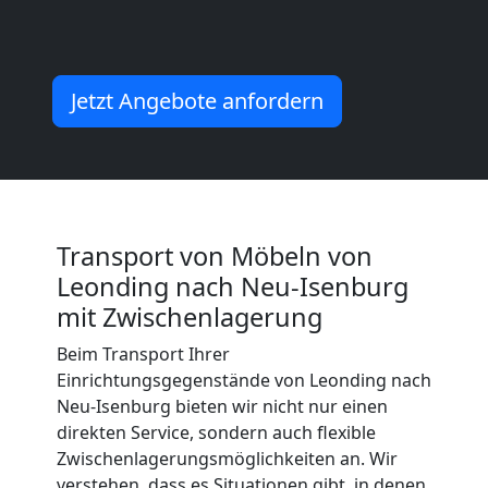
Möbeltransport
Jetzt Angebote anfordern
International
Beiladung
National
Transport von Möbeln von
Leonding nach Neu-Isenburg
Beiladung
mit Zwischenlagerung
Beim Transport Ihrer
International
Einrichtungsgegenstände von Leonding nach
Neu-Isenburg bieten wir nicht nur einen
direkten Service, sondern auch flexible
Internationaler
Zwischenlagerungsmöglichkeiten an. Wir
verstehen, dass es Situationen gibt, in denen